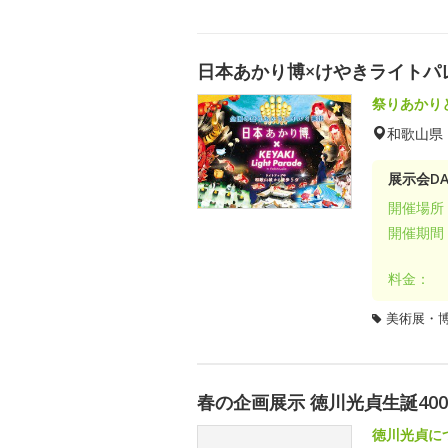
日本あかり博×けやきライトパレード 
祭りあかり
和歌山県
展示会DA
開催場所
開催期間
料金：
美術展・
春の企画展示 徳川光貞生誕40
徳川光貞に