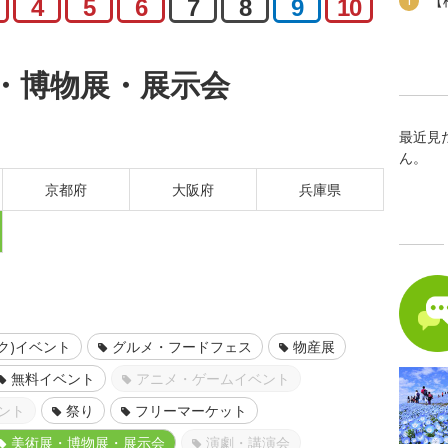
【
1
4
5
6
7
8
9
10
・博物展・展示会
最近見
ん。
京都府
大阪府
兵庫県
ク)イベント
グルメ・フードフェス
物産展
無料イベント
アニメ・ゲームイベント
ント
祭り
フリーマーケット
美術展・博物展・展示会
演劇・講演会