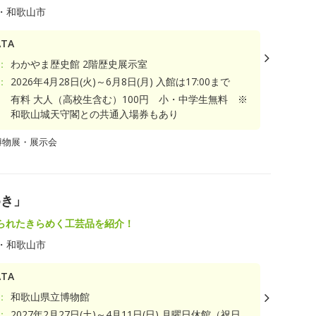
・和歌山市
TA
：
わかやま歴史館 2階歴史展示室
：
2026年4月28日(火)～6月8日(月) 入館は17:00まで
有料 大人（高校生含む）100円 小・中学生無料 ※
和歌山城天守閣との共通入場券もあり
博物展・展示会
めき」
られたきらめく工芸品を紹介！
・和歌山市
TA
：
和歌山県立博物館
：
2027年2月27日(土)～4月11日(日) 月曜日休館（祝日