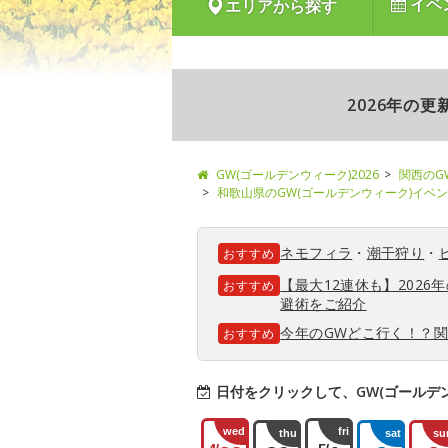
イベ
エリアから探す
2026年の
GW(ゴールデンウィーク)2026
関西のG
和歌山県のGW(ゴールデンウィーク)イベ
ネモフィラ
・
潮干狩り
・
おすすめ
【最大12連休も】202
おすすめ
避術をご紹介
今年のGWどこ行く！？
おすすめ
日付をクリックして、GW(ゴールデ
wed
fri
thu
sat
su