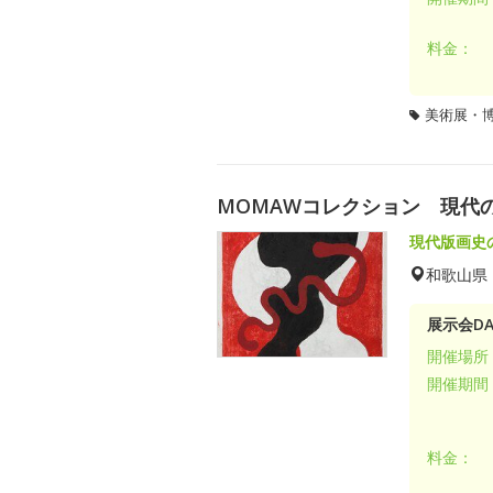
料金：
美術展・
MOMAWコレクション 現代
現代版画史
和歌山県
展示会DA
開催場所
開催期間
料金：