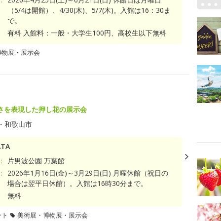
（5/4は開館）、4/30(木)、5/7(木)。入館は16：30ま
で。
有料 入館料：一般・大学生100円、高校生以下無料
博物展・展示会
さを表現した押し花の展示会
・和歌山市
TA
：
片男波公園 万葉館
：
2026年1月16日(金)～3月29日(日) 月曜休館（祝日の
場合は翌平日休館）。入館は16時30分まで。
無料
ント
美術展・博物展・展示会