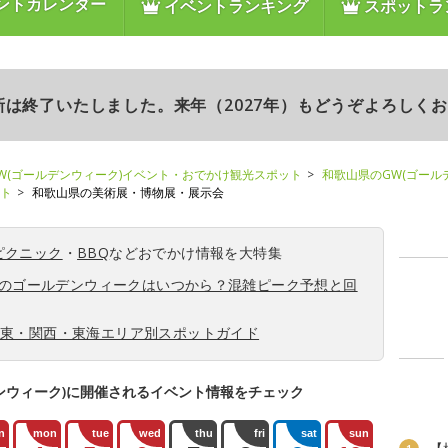
ントカレンダー
イベントランキング
スポットラ
更新は終了いたしました。来年（2027年）もどうぞよろしく
W(ゴールデンウィーク)イベント・おでかけ観光スポット
和歌山県のGW(ゴール
ント
和歌山県の美術展・博物展・展示会
ピクニック
・
BBQ
などおでかけ情報を大特集
6年のゴールデンウィークはいつから？混雑ピーク予想と回
関東・関西・東海エリア別スポットガイド
ンウィーク)に開催されるイベント情報をチェック
n
mon
tue
wed
thu
fri
sat
sun