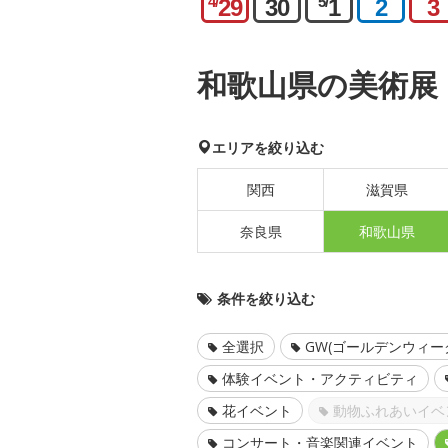
4/
5/
29
30
1
2
3
和歌山県の美術展
エリアを絞り込む
関西
滋賀県
奈良県
和歌山県
条件を絞り込む
全選択
GW(ゴールデンウィー
体験イベント・アクティビティ
花イベント
動物ふれあいイベ
コンサート・音楽関連イベント