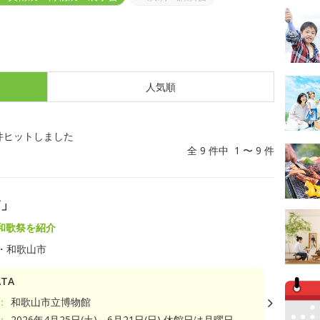
人気順
件ヒットしました
全 9 件中 1 〜 9 件
浦」
和歌祭を紹介
・和歌山市
TA
：
和歌山市立博物館
：
2026年4月25日(土)～6月21日(日) 休館日は月曜日