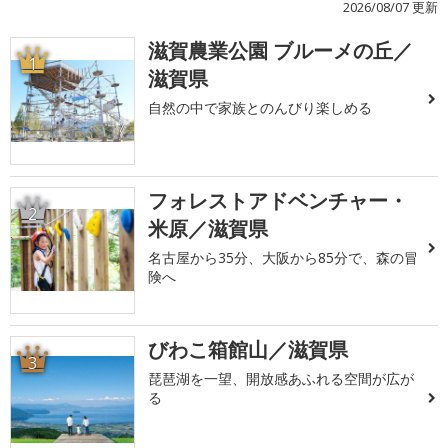
2026/08/07 更新
滋賀農業公園 ブルーメの丘／
1
滋賀県
自然の中で家族とのんびり楽しめる
フォレストアドベンチャー・
2
米原／滋賀県
名古屋から35分、大阪から85分で、森の冒
険へ
びわこ箱館山／滋賀県
3
琵琶湖を一望、開放感あふれる空間が広が
る