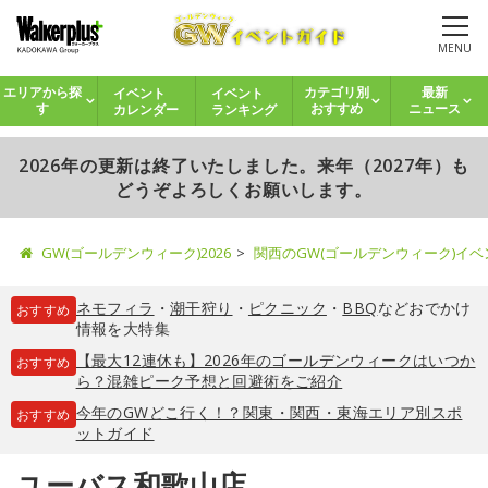
MENU
イベント
イベント
エリアから探
カテゴリ別
最新
カレンダー
ランキング
す
おすすめ
ニュース
2026年の更新は終了いたしました。来年（2027年）も
どうぞよろしくお願いします。
GW(ゴールデンウィーク)2026
関西のGW(ゴールデンウィーク)イ
ネモフィラ
・
潮干狩り
・
ピクニック
・
BBQ
などおでかけ
おすすめ
情報を大特集
【最大12連休も】2026年のゴールデンウィークはいつか
おすすめ
ら？混雑ピーク予想と回避術をご紹介
今年のGWどこ行く！？関東・関西・東海エリア別スポ
おすすめ
ットガイド
ユーバス和歌山店