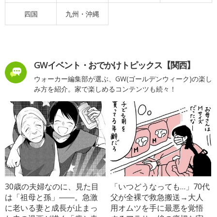
四国
九州・沖縄
GWイベント・おでかけトピックス【関西】
ウォーカー編集部が選ぶ、GW(ゴールデンウィーク)の楽し
み方を紹介。家で楽しめるコンテンツも続々！
30歳の夫婦なのに、見た目
「いつどうなっても…」70代
は「祖母と孫」――。急激
父が全裸で救急搬送→大人
に老いる妻と成長が止まっ
用オムツを手に最悪を覚悟