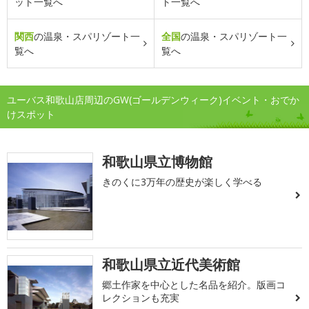
ット一覧へ
ト一覧へ
関西
の温泉・スパリゾート一
全国
の温泉・スパリゾート一
覧へ
覧へ
ユーバス和歌山店周辺のGW(ゴールデンウィーク)イベント・おでか
けスポット
和歌山県立博物館
きのくに3万年の歴史が楽しく学べる
和歌山県立近代美術館
郷土作家を中心とした名品を紹介。版画コ
レクションも充実