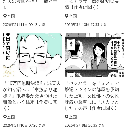
た夫の漫画が描く「歳と幸
するアラサー娘の痛切な実
せ」
情【作者に聞く】
全国
全国
2026年5月11日 09:43 更新
2026年5月10日 17:35 更新
「10万円無断決済!?」誠実夫
「セクハラ」を「ミス」で
が釣り沼へ→「家族より趣
撃退？ツインの部屋を予約
味？」限界妻が突きつけた
した上司、女性部下の切れ
離婚という結末【作者に聞
味鋭い反撃にに「スカッと
く】
した」の声【作者に聞く】
全国
全国
2026年5月10日 07:30 更新
2026年5月9日 20:35 更新