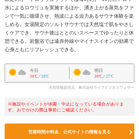
水によるロウリュを実施するほか、湧き上がる蒸気をファ
ンで一気に循環させ、熱波による迫力あるサウナ体験を楽
しめる。女湯限定のソルトサウナでは天然塩で肌をやさし
くケアでき、サウナ後はととのいスペースでゆったりと休
憩できる。岩盤浴では遠赤外線やマイナスイオンの効果で
心身ともにリフレッシュできる。
今日
明日
36℃
／
28℃
36℃
／
27℃
天気情報提供元：株式会社ライフビジネスウェザー
※施設やイベントが休園・中止になっている場合がありま
す。おでかけの際は事前にご確認ください。
営業時間や料金、公式サイトの情報を見る