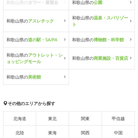
和歌山県の
タワー・展望台
和歌山県の
公園
和歌山県の
温泉・スパリゾー
和歌山県の
アスレチック
ト
和歌山県の
道の駅・SA/PA
和歌山県の
博物館・科学館
和歌山県の
アウトレット・シ
和歌山県の
商業施設・百貨店
ョッピングモール
和歌山県の
美術館
その他のエリアから探す
北海道
東北
関東
甲信越
北陸
東海
関西
中国