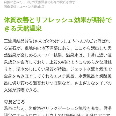
自然の恵みたっぷりの天然温泉で心身の疲れを癒す
画像提供：ユーバス和歌山店
体質改善とリフレッシュ効果が期待で
きる天然温泉
三波川結晶片岩(さんばがわけっしょうへんがん)と呼ばれ
る岩石が、敷地内の地下深部にあり、ここから湧出した天
然温泉が楽しめるスーパー銭湯。温泉水は、非常に濃い温
泉成分を含有しており、上質の絹のようになめらかな肌触
りと、湯冷めしにくい泉質が特徴。ジェット水流と気泡で
全身をもみほぐしてくれるエステ風呂、水素風呂と炭酸風
呂に切り変わる週替わりつぼ湯など、さまざまなタイプの
入浴が満喫できる。
見どころ
温泉に加え、岩盤浴やリラクゼーション施設も充実。男湯
限定のオートロウリュサウナでは毎時0分・30分にアロマ