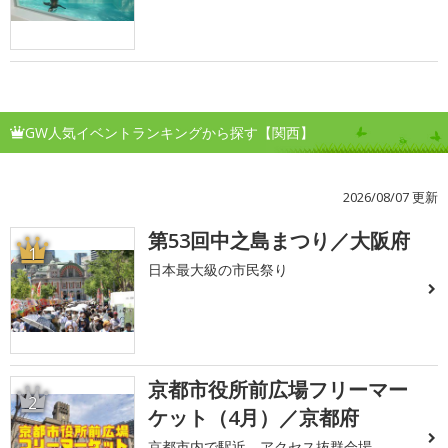
GW人気イベントランキングから探す【関西】
2026/08/07 更新
第53回中之島まつり／大阪府
1
日本最大級の市民祭り
京都市役所前広場フリーマー
2
ケット（4月）／京都府
京都市内で駅近 アクセス抜群会場