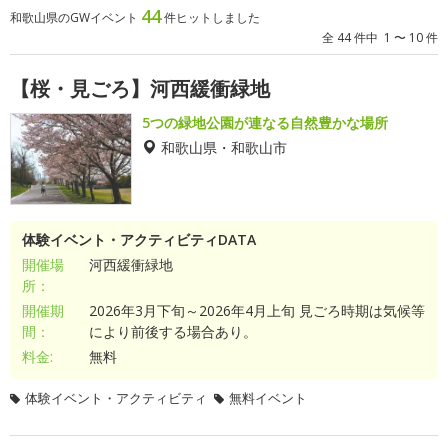
44
和歌山県のGWイベント
件ヒットしました
全 44 件中 1 〜 10 件
【桜・見ごろ】河西緩衝緑地
5つの緑地公園が連なる自然豊かな場所
和歌山県・和歌山市
体験イベント・アクティビティDATA
開催場
河西緩衝緑地
所：
開催期
2026年3月下旬～2026年4月上旬 見ごろ時期は気候等
間：
により前後する場合あり。
料金:
無料
体験イベント・アクティビティ
無料イベント