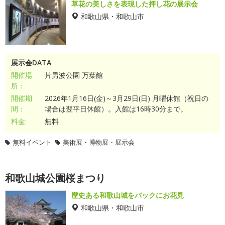
草花の美しさを表現した押し花の展示会
和歌山県・和歌山市
展示会DATA
開催場
片男波公園 万葉館
所：
開催期
2026年1月16日(金)～3月29日(日) 月曜休館（祝日の
間：
場合は翌平日休館）。入館は16時30分まで。
料金:
無料
無料イベント
美術展・博物展・展示会
和歌山城公園桜まつり
歴史ある和歌山城をバックにお花見
和歌山県・和歌山市