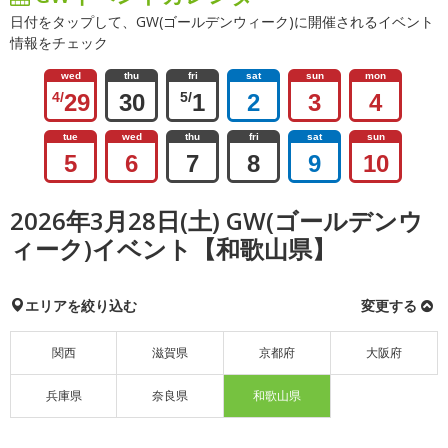
日付をタップして、GW(ゴールデンウィーク)に開催されるイベント
情報をチェック
wed
thu
fri
sat
sun
mon
4/
29
30
5/
1
2
3
4
tue
wed
thu
fri
sat
sun
5
6
7
8
9
10
2026年3月28日(土) GW(ゴールデンウ
ィーク)イベント【和歌山県】
エリアを絞り込む
変更する
関西
滋賀県
京都府
大阪府
兵庫県
奈良県
和歌山県