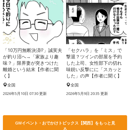
「10万円無断決済!?」誠実夫
「セクハラ」を「ミス」で
が釣り沼へ→「家族より趣
撃退？ツインの部屋を予約
味？」限界妻が突きつけた
した上司、女性部下の切れ
離婚という結末【作者に聞
味鋭い反撃にに「スカッと
く】
した」の声【作者に聞く】
全国
全国
2026年5月10日 07:30 更新
2026年5月9日 20:35 更新
GWイベント・おでかけトピックス【関西】をもっと見
る