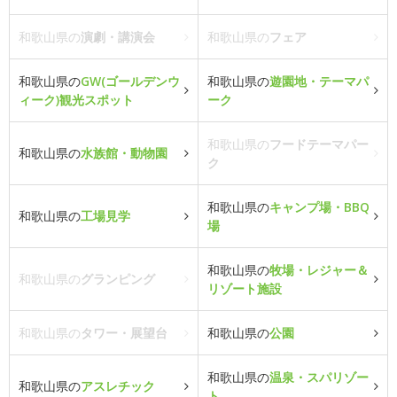
和歌山県の
演劇・講演会
和歌山県の
フェア
和歌山県の
GW(ゴールデンウ
和歌山県の
遊園地・テーマパ
ィーク)観光スポット
ーク
和歌山県の
フードテーマパー
和歌山県の
水族館・動物園
ク
和歌山県の
キャンプ場・BBQ
和歌山県の
工場見学
場
和歌山県の
牧場・レジャー＆
和歌山県の
グランピング
リゾート施設
和歌山県の
タワー・展望台
和歌山県の
公園
和歌山県の
温泉・スパリゾー
和歌山県の
アスレチック
ト