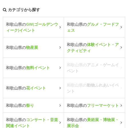
カテゴリから探す
和歌山県の
GW(ゴールデンウ
和歌山県の
グルメ・フードフ
ィーク)イベント
ェス
和歌山県の
体験イベント・ア
和歌山県の
物産展
クティビティ
和歌山県の
アニメ・ゲームイ
和歌山県の
無料イベント
ベント
和歌山県の
動物ふれあいイベ
和歌山県の
花イベント
ント
和歌山県の
祭り
和歌山県の
フリーマーケット
和歌山県の
コンサート・音楽
和歌山県の
美術展・博物展・
関連イベント
展示会