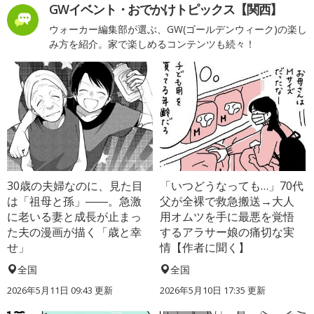
GWイベント・おでかけトピックス【関西】
ウォーカー編集部が選ぶ、GW(ゴールデンウィーク)の楽し
み方を紹介。家で楽しめるコンテンツも続々！
30歳の夫婦なのに、見た目
「いつどうなっても…」70代
は「祖母と孫」――。急激
父が全裸で救急搬送→大人
に老いる妻と成長が止まっ
用オムツを手に最悪を覚悟
た夫の漫画が描く「歳と幸
するアラサー娘の痛切な実
せ」
情【作者に聞く】
全国
全国
2026年5月11日 09:43 更新
2026年5月10日 17:35 更新