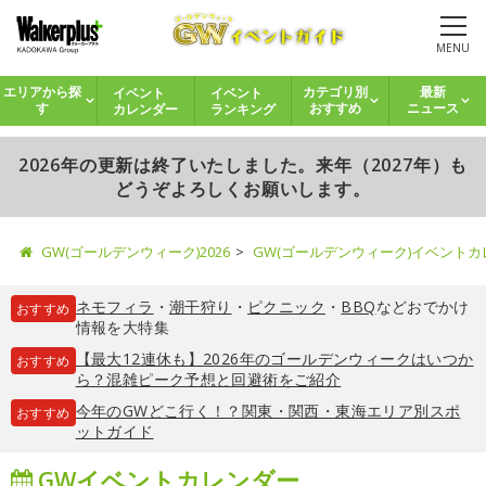
MENU
イベント
イベント
エリアから探
カテゴリ別
最新
カレンダー
ランキング
す
おすすめ
ニュース
2026年の更新は終了いたしました。来年（2027年）も
どうぞよろしくお願いします。
GW(ゴールデンウィーク)2026
GW(ゴールデンウィーク)イベント
ネモフィラ
・
潮干狩り
・
ピクニック
・
BBQ
などおでかけ
おすすめ
情報を大特集
【最大12連休も】2026年のゴールデンウィークはいつか
おすすめ
ら？混雑ピーク予想と回避術をご紹介
今年のGWどこ行く！？関東・関西・東海エリア別スポ
おすすめ
ットガイド
GWイベントカレンダー