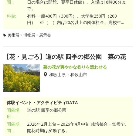
間：
日の場合は開館、翌平日休館）。入場は16時30分ま
で。
料金:
有料 一般400円（300円）、大学生250円（200
円） ※（ ）内は20名以上の団体料金。高校生...
美術展・博物展・展示会
【花・見ごろ】道の駅 四季の郷公園 菜の花
菜の花が爽やかな香りを漂わせる
和歌山県・和歌山市
体験イベント・アクティビティDATA
開催場
道の駅 四季の郷公園
所：
開催期
2026年2月上旬～2026年4月中旬 栽培都合・気候で、
間：
開花時期は変動する。