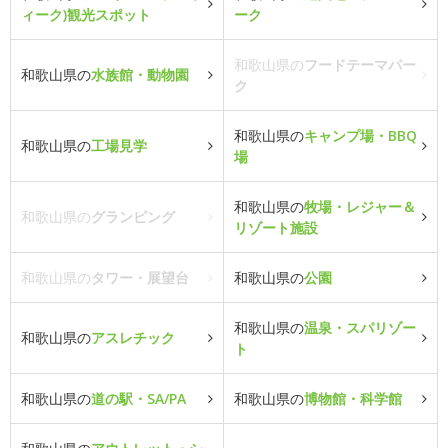
ィーク)観光スポット
ーク
和歌山県の
フードテーマパー
和歌山県の
水族館・動物園
ク
和歌山県の
キャンプ場・BBQ
和歌山県の
工場見学
場
和歌山県の
牧場・レジャー＆
和歌山県の
グランピング
リゾート施設
和歌山県の
タワー・展望台
和歌山県の
公園
和歌山県の
温泉・スパリゾー
和歌山県の
アスレチック
ト
和歌山県の
道の駅・SA/PA
和歌山県の
博物館・科学館