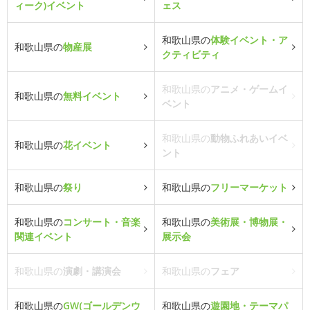
ィーク)イベント
ェス
和歌山県の
体験イベント・ア
和歌山県の
物産展
クティビティ
和歌山県の
アニメ・ゲームイ
和歌山県の
無料イベント
ベント
和歌山県の
動物ふれあいイベ
和歌山県の
花イベント
ント
和歌山県の
祭り
和歌山県の
フリーマーケット
和歌山県の
コンサート・音楽
和歌山県の
美術展・博物展・
関連イベント
展示会
和歌山県の
演劇・講演会
和歌山県の
フェア
和歌山県の
GW(ゴールデンウ
和歌山県の
遊園地・テーマパ