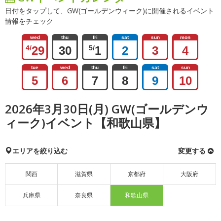
日付をタップして、GW(ゴールデンウィーク)に開催されるイベント
情報をチェック
wed
thu
fri
sat
sun
mon
4/
29
30
5/
1
2
3
4
tue
wed
thu
fri
sat
sun
5
6
7
8
9
10
2026年3月30日(月) GW(ゴールデンウ
ィーク)イベント【和歌山県】
エリアを絞り込む
変更する
関西
滋賀県
京都府
大阪府
兵庫県
奈良県
和歌山県