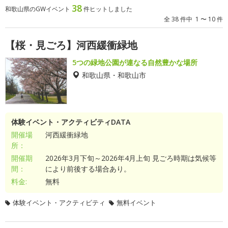
38
和歌山県のGWイベント
件ヒットしました
全 38 件中 1 〜 10 件
【桜・見ごろ】河西緩衝緑地
5つの緑地公園が連なる自然豊かな場所
和歌山県・和歌山市
体験イベント・アクティビティDATA
開催場
河西緩衝緑地
所：
開催期
2026年3月下旬～2026年4月上旬 見ごろ時期は気候等
間：
により前後する場合あり。
料金:
無料
体験イベント・アクティビティ
無料イベント