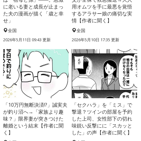
に老いる妻と成長が止まっ
用オムツを手に最悪を覚悟
た夫の漫画が描く「歳と幸
するアラサー娘の痛切な実
せ」
情【作者に聞く】
全国
全国
2026年5月11日 09:43 更新
2026年5月10日 17:35 更新
「10万円無断決済!?」誠実夫
「セクハラ」を「ミス」で
が釣り沼へ→「家族より趣
撃退？ツインの部屋を予約
味？」限界妻が突きつけた
した上司、女性部下の切れ
離婚という結末【作者に聞
味鋭い反撃にに「スカッと
く】
した」の声【作者に聞く】