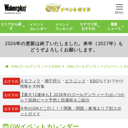
MENU
イベント
イベント
エリアから探
カテゴリ別
最新
カレンダー
ランキング
す
おすすめ
ニュース
2026年の更新は終了いたしました。来年（2027年）も
どうぞよろしくお願いします。
GW(ゴールデンウィーク)2026
GW(ゴールデンウィーク)イベント
ネモフィラ
・
潮干狩り
・
ピクニック
・
BBQ
などおでかけ
おすすめ
情報を大特集
【最大12連休も】2026年のゴールデンウィークはいつか
おすすめ
ら？混雑ピーク予想と回避術をご紹介
今年のGWどこ行く！？関東・関西・東海エリア別スポ
おすすめ
ットガイド
GWイベントカレンダー