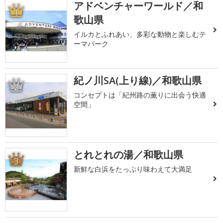
アドベンチャーワールド／和
1
歌山県
イルカとふれあい、多彩な動物と楽しむテ
ーマパーク
紀ノ川SA(上り線)／和歌山県
2
コンセプトは「紀州路の薫りに出会う快適
空間」
とれとれの湯／和歌山県
3
新鮮な白浜をたっぷり味わえて大満足