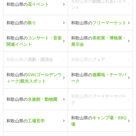
和歌山県の
動物ふれあいイベ
和歌山県の
花イベント
ント
和歌山県の
祭り
和歌山県の
フリーマーケット
和歌山県の
コンサート・音楽
和歌山県の
美術展・博物展・
関連イベント
展示会
和歌山県の
演劇・講演会
和歌山県の
フェア
和歌山県の
GW(ゴールデンウ
和歌山県の
遊園地・テーマパ
ィーク)観光スポット
ーク
和歌山県の
フードテーマパー
和歌山県の
水族館・動物園
ク
和歌山県の
キャンプ場・BBQ
和歌山県の
工場見学
場