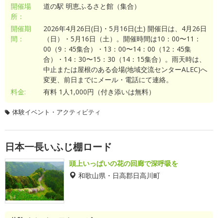
開催場
道の駅 明恵ふるさと館（集合）
所：
開催期
2026年4月26日(日)・5月16日(土) 開催日は、4月26日
間：
（日）・5月16日（土）。開催時間は10：00〜11：
00（9：45集合）・13：00〜14：00（12：45集
合）・14：30〜15：30（14：15集合）。雨天時は、
中止または屋根のある会場(地域交流センターALEC)へ
変更、前日までにメール・電話にて連絡。
料金:
有料 1人1,000円（付き添いは無料）
体験イベント・アクティビティ
日本一長いふじ棚ロード
頭上いっぱいの花の回廊で深呼吸を
和歌山県・日高郡日高川町