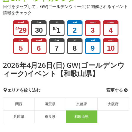
日付をタップして、GW(ゴールデンウィーク)に開催されるイベント
情報をチェック
wed
thu
fri
sat
sun
mon
4/
29
30
5/
1
2
3
4
tue
wed
thu
fri
sat
sun
5
6
7
8
9
10
2026年4月26日(日) GW(ゴールデンウ
ィーク)イベント【和歌山県】
エリアを絞り込む
変更する
関西
滋賀県
京都府
大阪府
兵庫県
奈良県
和歌山県