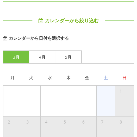
カレンダーから絞り込む
カレンダーから日付を選択する
3月
4月
5月
月
火
水
木
金
土
日
1
2
3
4
5
6
7
8