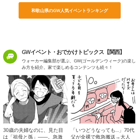
和歌山県のGW人気イベントランキング
GWイベント・おでかけトピックス【関西】
ウォーカー編集部が選ぶ、GW(ゴールデンウィーク)の楽し
み方を紹介。家で楽しめるコンテンツも続々！
30歳の夫婦なのに、見た目
「いつどうなっても…」70代
は「祖母と孫」――。急激
父が全裸で救急搬送→大人