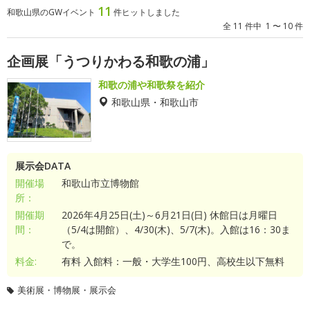
11
和歌山県のGWイベント
件ヒットしました
全 11 件中 1 〜 10 件
企画展「うつりかわる和歌の浦」
和歌の浦や和歌祭を紹介
和歌山県・和歌山市
展示会DATA
開催場
和歌山市立博物館
所：
開催期
2026年4月25日(土)～6月21日(日) 休館日は月曜日
間：
（5/4は開館）、4/30(木)、5/7(木)。入館は16：30ま
で。
料金:
有料 入館料：一般・大学生100円、高校生以下無料
美術展・博物展・展示会