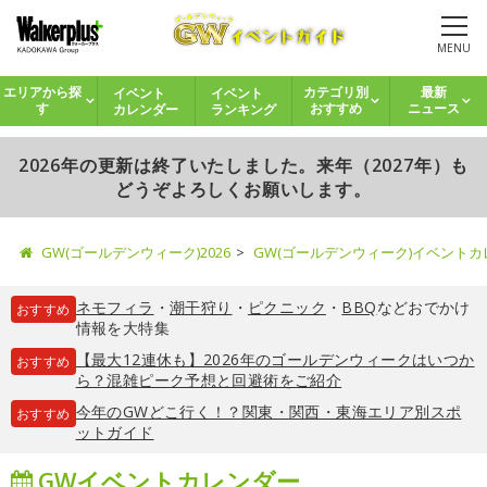
MENU
イベント
イベント
エリアから探
カテゴリ別
最新
カレンダー
ランキング
す
おすすめ
ニュース
2026年の更新は終了いたしました。来年（2027年）も
どうぞよろしくお願いします。
GW(ゴールデンウィーク)2026
GW(ゴールデンウィーク)イベント
ネモフィラ
・
潮干狩り
・
ピクニック
・
BBQ
などおでかけ
おすすめ
情報を大特集
【最大12連休も】2026年のゴールデンウィークはいつか
おすすめ
ら？混雑ピーク予想と回避術をご紹介
今年のGWどこ行く！？関東・関西・東海エリア別スポ
おすすめ
ットガイド
GWイベントカレンダー