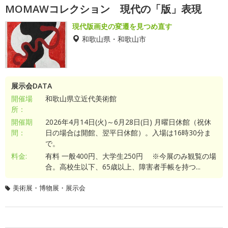
MOMAWコレクション 現代の「版」表現
現代版画史の変遷を見つめ直す
和歌山県・和歌山市
展示会DATA
開催場
和歌山県立近代美術館
所：
開催期
2026年4月14日(火)～6月28日(日) 月曜日休館（祝休
間：
日の場合は開館、翌平日休館）。入場は16時30分ま
で。
料金:
有料 一般400円、大学生250円 ※今展のみ観覧の場
合。高校生以下、65歳以上、障害者手帳を持つ...
美術展・博物展・展示会