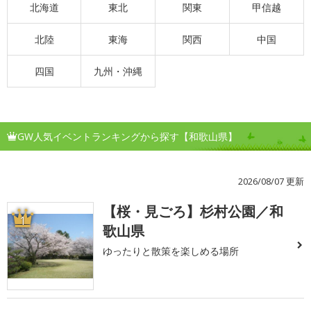
北海道
東北
関東
甲信越
北陸
東海
関西
中国
四国
九州・沖縄
GW人気イベントランキングから探す【和歌山県】
2026/08/07 更新
【桜・見ごろ】杉村公園／和
1
歌山県
ゆったりと散策を楽しめる場所