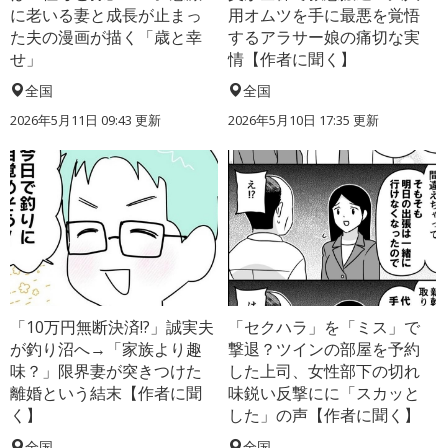
に老いる妻と成長が止まっ
用オムツを手に最悪を覚悟
た夫の漫画が描く「歳と幸
するアラサー娘の痛切な実
せ」
情【作者に聞く】
全国
全国
2026年5月11日 09:43 更新
2026年5月10日 17:35 更新
「10万円無断決済!?」誠実夫
「セクハラ」を「ミス」で
が釣り沼へ→「家族より趣
撃退？ツインの部屋を予約
味？」限界妻が突きつけた
した上司、女性部下の切れ
離婚という結末【作者に聞
味鋭い反撃にに「スカッと
く】
した」の声【作者に聞く】
全国
全国