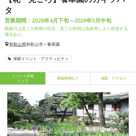
タ
営業期間：2026年4月下旬～2026年5月中旬
開催日は見ごろ時期の目安、見ごろ時期は気候等により前後する
場合あり。
和歌山県
和歌山市 / 養翠園
体験イベント・アクティビティ
イベント詳細
開催時間など
地図・アクセス
トップ