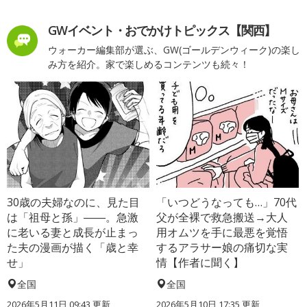
GWイベント・おでかけトピックス【関西】
ウォーカー編集部が選ぶ、GW(ゴールデンウィーク)の楽し
み方を紹介。家で楽しめるコンテンツも続々！
30歳の夫婦なのに、見た目
「いつどうなっても…」70代
は「祖母と孫」――。急激
父が全裸で救急搬送→大人
に老いる妻と成長が止まっ
用オムツを手に最悪を覚悟
た夫の漫画が描く「歳と幸
するアラサー娘の痛切な実
せ」
情【作者に聞く】
全国
全国
2026年5月11日 09:43 更新
2026年5月10日 17:35 更新