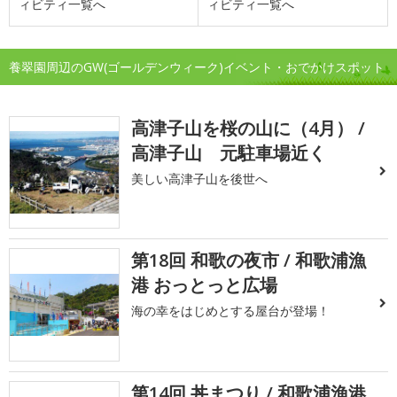
ィビティ一覧へ
ィビティ一覧へ
養翠園周辺のGW(ゴールデンウィーク)イベント・おでかけスポット
高津子山を桜の山に（4月） /
高津子山 元駐車場近く
美しい高津子山を後世へ
第18回 和歌の夜市 / 和歌浦漁
港 おっとっと広場
海の幸をはじめとする屋台が登場！
第14回 丼まつり / 和歌浦漁港