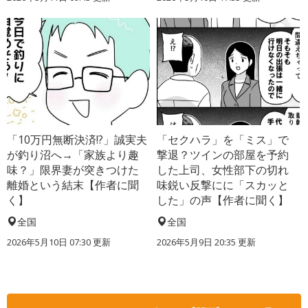
「10万円無断決済!?」誠実夫
「セクハラ」を「ミス」で
が釣り沼へ→「家族より趣
撃退？ツインの部屋を予約
味？」限界妻が突きつけた
した上司、女性部下の切れ
離婚という結末【作者に聞
味鋭い反撃にに「スカッと
く】
した」の声【作者に聞く】
全国
全国
2026年5月10日 07:30 更新
2026年5月9日 20:35 更新