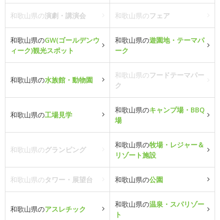
和歌山県の
演劇・講演会
和歌山県の
フェア
和歌山県の
GW(ゴールデンウ
和歌山県の
遊園地・テーマパ
ィーク)観光スポット
ーク
和歌山県の
フードテーマパー
和歌山県の
水族館・動物園
ク
和歌山県の
キャンプ場・BBQ
和歌山県の
工場見学
場
和歌山県の
牧場・レジャー＆
和歌山県の
グランピング
リゾート施設
和歌山県の
タワー・展望台
和歌山県の
公園
和歌山県の
温泉・スパリゾー
和歌山県の
アスレチック
ト