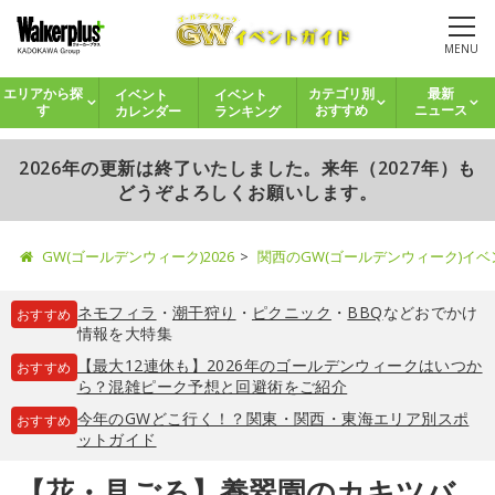
MENU
イベント
イベント
エリアから探
カテゴリ別
最新
カレンダー
ランキング
す
おすすめ
ニュース
2026年の更新は終了いたしました。来年（2027年）も
どうぞよろしくお願いします。
GW(ゴールデンウィーク)2026
関西のGW(ゴールデンウィーク)イ
ネモフィラ
・
潮干狩り
・
ピクニック
・
BBQ
などおでかけ
おすすめ
情報を大特集
【最大12連休も】2026年のゴールデンウィークはいつか
おすすめ
ら？混雑ピーク予想と回避術をご紹介
今年のGWどこ行く！？関東・関西・東海エリア別スポ
おすすめ
ットガイド
【花・見ごろ】養翠園のカキツバ