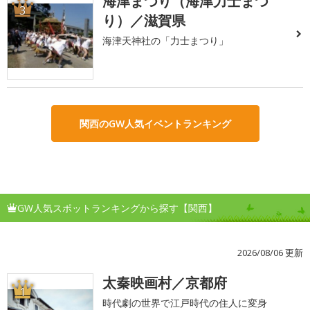
海津まつり（海津力士まつ
3
り）／滋賀県
海津天神社の「力士まつり」
関西のGW人気イベントランキング
GW人気スポットランキングから探す【関西】
2026/08/06 更新
太秦映画村／京都府
1
時代劇の世界で江戸時代の住人に変身