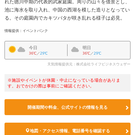
れた徳川中期の代表的武家庭園。周りの山々を借景とし、
池に海水を取り入れ、中国の西湖を模した造りとなってい
る。その庭園内でカキツバタが咲き乱れる様子は必見。
情報提供：イベントバンク
今日
明日
36℃
／
29℃
36℃
／
29℃
天気情報提供元：株式会社ライフビジネスウェザー
※施設やイベントが休園・中止になっている場合がありま
す。おでかけの際は事前にご確認ください。
開催期間や料金、公式サイトの
情報を見る
地図・アクセス情報、電話番号を確認する