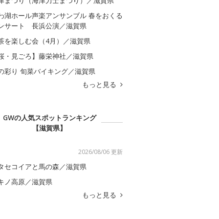
津まつり（海津力士まつり）／滋賀県
わ湖ホール声楽アンサンブル 春をおくる
ンサート 長浜公演／滋賀県
茶を楽しむ会（4月）／滋賀県
桜・見ごろ】藤栄神社／滋賀県
の彩り 旬菜バイキング／滋賀県
もっと見る
GWの人気スポットランキング
【滋賀県】
2026/08/06 更新
タセコイアと馬の森／滋賀県
キノ高原／滋賀県
もっと見る