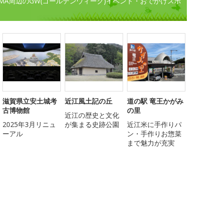
MA周辺のGW(ゴールデンウィーク)イベント・おでかけスポ
滋賀県立安土城考
近江風土記の丘
道の駅 竜王かがみ
古博物館
の里
近江の歴史と文化
2025年3月リニュ
が集まる史跡公園
近江米に手作りパ
ーアル
ン・手作りお惣菜
まで魅力が充実