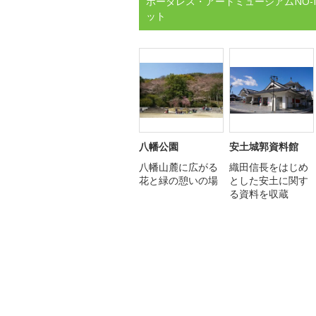
ボーダレス・アートミュージアムNO-
ット
八幡公園
安土城郭資料館
八幡山麓に広がる
織田信長をはじめ
花と緑の憩いの場
とした安土に関す
る資料を収蔵