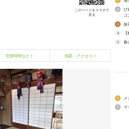
海
1
び
2
このページをスマホで
見る
コ
抹
3
【
4
春
5
営業時間など
地図・アクセス
メ
1
マ
2