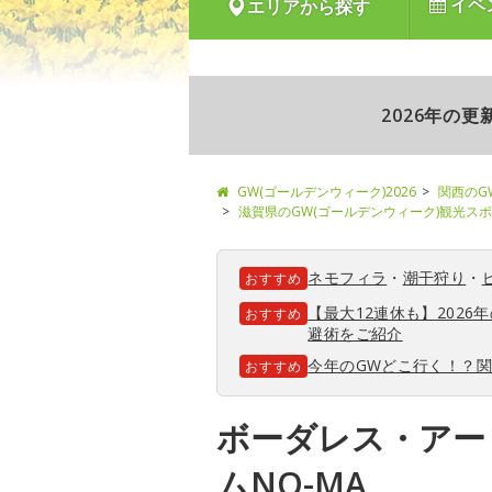
イベ
エリアから探す
2026年の
GW(ゴールデンウィーク)2026
関西のG
滋賀県のGW(ゴールデンウィーク)観光ス
ネモフィラ
・
潮干狩り
・
おすすめ
【最大12連休も】202
おすすめ
避術をご紹介
今年のGWどこ行く！？
おすすめ
ボーダレス・アー
ムNO-MA