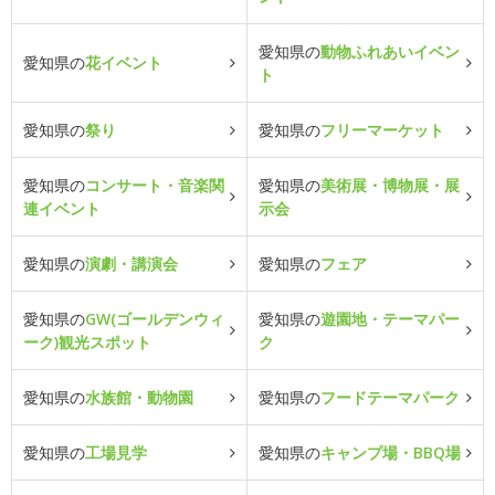
愛知県の
動物ふれあいイベン
愛知県の
花イベント
ト
愛知県の
祭り
愛知県の
フリーマーケット
愛知県の
コンサート・音楽関
愛知県の
美術展・博物展・展
連イベント
示会
愛知県の
演劇・講演会
愛知県の
フェア
愛知県の
GW(ゴールデンウィ
愛知県の
遊園地・テーマパー
ーク)観光スポット
ク
愛知県の
水族館・動物園
愛知県の
フードテーマパーク
愛知県の
工場見学
愛知県の
キャンプ場・BBQ場