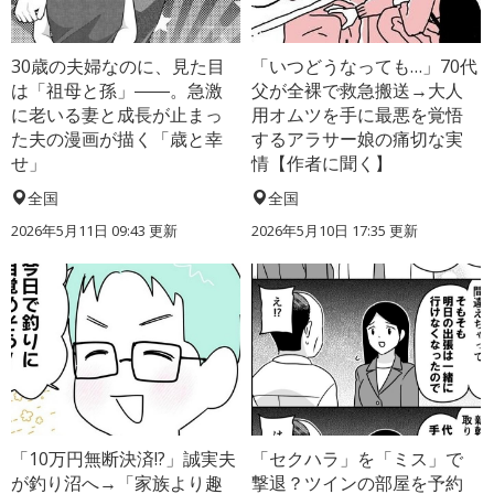
30歳の夫婦なのに、見た目
「いつどうなっても…」70代
は「祖母と孫」――。急激
父が全裸で救急搬送→大人
に老いる妻と成長が止まっ
用オムツを手に最悪を覚悟
た夫の漫画が描く「歳と幸
するアラサー娘の痛切な実
せ」
情【作者に聞く】
全国
全国
2026年5月11日 09:43 更新
2026年5月10日 17:35 更新
「10万円無断決済!?」誠実夫
「セクハラ」を「ミス」で
が釣り沼へ→「家族より趣
撃退？ツインの部屋を予約