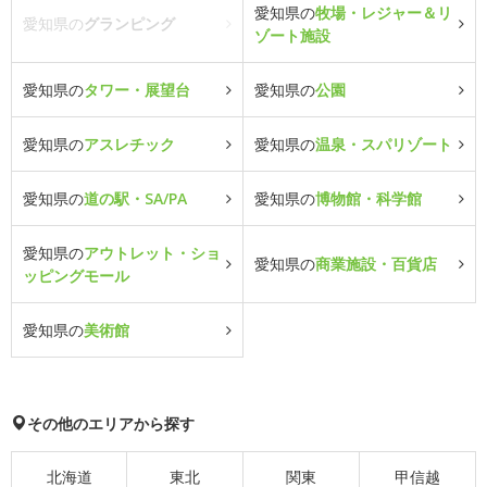
愛知県の
牧場・レジャー＆リ
愛知県の
グランピング
ゾート施設
愛知県の
タワー・展望台
愛知県の
公園
愛知県の
アスレチック
愛知県の
温泉・スパリゾート
愛知県の
道の駅・SA/PA
愛知県の
博物館・科学館
愛知県の
アウトレット・ショ
愛知県の
商業施設・百貨店
ッピングモール
愛知県の
美術館
その他のエリアから探す
北海道
東北
関東
甲信越