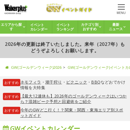
MENU
イベント
イベント
エリアから探
カテゴリ別
最新
カレンダー
ランキング
す
おすすめ
ニュース
2026年の更新は終了いたしました。来年（2027年）も
どうぞよろしくお願いします。
GW(ゴールデンウィーク)2026
GW(ゴールデンウィーク)イベント
ネモフィラ
・
潮干狩り
・
ピクニック
・
BBQ
などおでかけ
おすすめ
情報を大特集
【最大12連休も】2026年のゴールデンウィークはいつか
おすすめ
ら？混雑ピーク予想と回避術をご紹介
今年のGWどこ行く！？関東・関西・東海エリア別スポ
おすすめ
ットガイド
GWイベントカレンダー