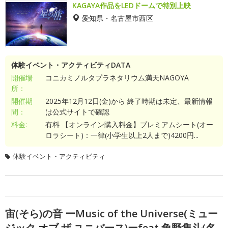
KAGAYA作品をLEDドームで特別上映
愛知県・名古屋市西区
体験イベント・アクティビティDATA
開催場
コニカミノルタプラネタリウム満天NAGOYA
所：
開催期
2025年12月12日(金)から 終了時期は未定、最新情報
間：
は公式サイトで確認
料金:
有料 【オンライン購入料金】プレミアムシート(オー
ロラシート)：一律(小学生以上2人まで)4200円...
体験イベント・アクティビティ
宙(そら)の音 ーMusic of the Universe(ミュー
ジック オブ ザ ユニバース)ーfeat.角野隼斗(名