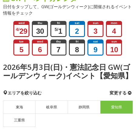
日付をタップして、GW(ゴールデンウィーク)に開催されるイベント
情報をチェック
wed
thu
fri
sat
sun
mon
4/
29
30
5/
1
2
3
4
tue
wed
thu
fri
sat
sun
5
6
7
8
9
10
2026年5月3日(日)・憲法記念日 GW(ゴ
ールデンウィーク)イベント【愛知県】
エリアを絞り込む
変更する
東海
岐阜県
静岡県
愛知県
三重県