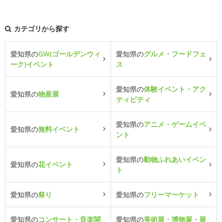
カテゴリから探す
愛知県の
GW(ゴールデンウィ
愛知県の
グルメ・フードフェ
ーク)イベント
ス
愛知県の
体験イベント・アク
愛知県の
物産展
ティビティ
愛知県の
アニメ・ゲームイベ
愛知県の
無料イベント
ント
愛知県の
動物ふれあいイベン
愛知県の
花イベント
ト
愛知県の
祭り
愛知県の
フリーマーケット
愛知県の
コンサート・音楽関
愛知県の
美術展・博物展・展