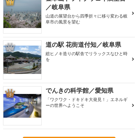
1
／岐阜県
山道の展望台から四季折々に移り変わる岐
阜市の風景を望む
道の駅 花街道付知／岐阜県
2
総ヒノキ造りの駅舎でリラックスなひと時
を
でんきの科学館／愛知県
3
「ワクワク・ドキドキ大発見！」エネルギ
ーの世界へようこそ