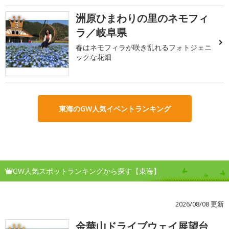
洲原ひまわりの里のネモフィ
3
ラ／岐阜県
春はネモフィラが咲き乱れるフォトジェニ
ックな花畑
東海のGW人気イベントランキング
GW人気スポットランキングから探す【東海】
2026/08/08 更新
金華山ドライブウェイ展望台