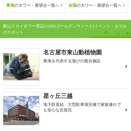
東海
のタワー・展望台一覧へ
全国
のタワー・展望台一覧へ
東山スカイタワー周辺のGW(ゴールデンウィーク)イベント・おでか
けスポット
名古屋市東山動植物園
東海を代表する遊びの複合施設
星ヶ丘三越
地下鉄直結、大型駐車場完備で家族連れで
も安心な百貨店