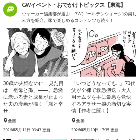
GWイベント・おでかけトピックス【東海】
ウォーカー編集部が選ぶ、GW(ゴールデンウィーク)の楽し
み方を紹介。家で楽しめるコンテンツも続々！
30歳の夫婦なのに、見た目
「いつどうなっても…」70代
は「祖母と孫」――。急激
父が全裸で救急搬送→大人
に老いる妻と成長が止まっ
用オムツを手に最悪を覚悟
た夫の漫画が描く「歳と幸
するアラサー娘の痛切な実
せ」
情【作者に聞く】
全国
全国
2026年5月11日 09:43 更新
2026年5月10日 17:35 更新