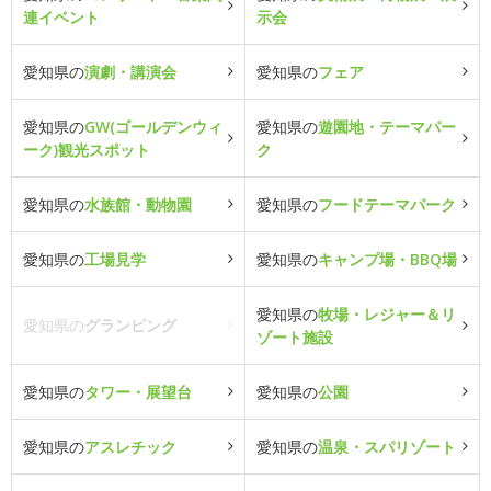
連イベント
示会
愛知県の
演劇・講演会
愛知県の
フェア
愛知県の
GW(ゴールデンウィ
愛知県の
遊園地・テーマパー
ーク)観光スポット
ク
愛知県の
水族館・動物園
愛知県の
フードテーマパーク
愛知県の
工場見学
愛知県の
キャンプ場・BBQ場
愛知県の
牧場・レジャー＆リ
愛知県の
グランピング
ゾート施設
愛知県の
タワー・展望台
愛知県の
公園
愛知県の
アスレチック
愛知県の
温泉・スパリゾート