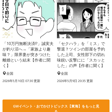
「10万円無断決済!?」誠実夫
「セクハラ」を「ミス」で
が釣り沼へ→「家族より趣
撃退？ツインの部屋を予約
味？」限界妻が突きつけた
した上司、女性部下の切れ
離婚という結末【作者に聞
味鋭い反撃にに「スカッと
く】
した」の声【作者に聞く】
全国
全国
2026年5月10日 07:30 更新
2026年5月9日 20:35 更新
GWイベント・おでかけトピックス【東海】をもっと見
る