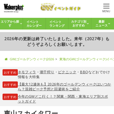
MENU
イベント
イベント
エリアから探
カテゴリ別
最新
カレンダー
ランキング
す
おすすめ
ニュース
2026年の更新は終了いたしました。来年（2027年）も
どうぞよろしくお願いします。
GW(ゴールデンウィーク)2026
東海のGW(ゴールデンウィーク)イ
ネモフィラ
・
潮干狩り
・
ピクニック
・
BBQ
などおでかけ
おすすめ
情報を大特集
【最大12連休も】2026年のゴールデンウィークはいつか
おすすめ
ら？混雑ピーク予想と回避術をご紹介
今年のGWどこ行く！？関東・関西・東海エリア別スポ
おすすめ
ットガイド
東山スカイタワー