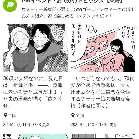
GWイベント・おでかけトピックス【東海】
ウォーカー編集部が選ぶ、GW(ゴールデンウィーク)の楽し
み方を紹介。家で楽しめるコンテンツも続々！
30歳の夫婦なのに、見た目
「いつどうなっても…」70代
は「祖母と孫」――。急激
父が全裸で救急搬送→大人
に老いる妻と成長が止まっ
用オムツを手に最悪を覚悟
た夫の漫画が描く「歳と幸
するアラサー娘の痛切な実
せ」
情【作者に聞く】
全国
全国
2026年5月11日 09:43 更新
2026年5月10日 17:35 更新