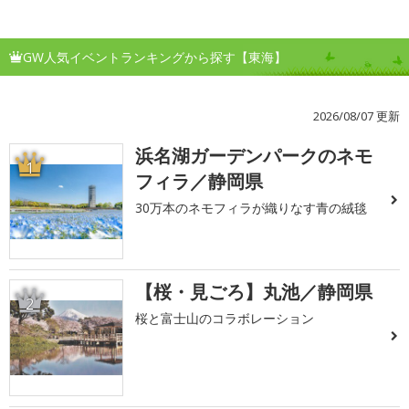
GW人気イベントランキングから探す【東海】
2026/08/07 更新
浜名湖ガーデンパークのネモ
1
フィラ／静岡県
30万本のネモフィラが織りなす青の絨毯
【桜・見ごろ】丸池／静岡県
2
桜と富士山のコラボレーション