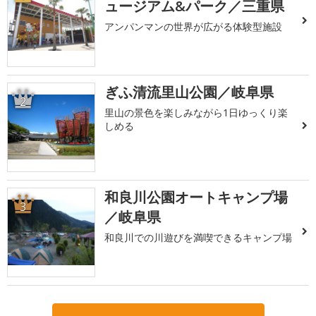
ュージアム&パーク／三重県
アンパンマンの世界が広がる体験型施設
ぎふ清流里山公園／岐阜県
2
里山の景色を楽しみながら1日ゆっくり楽
しめる
和良川公園オートキャンプ場
3
／岐阜県
和良川での川遊びを満喫できるキャンプ場