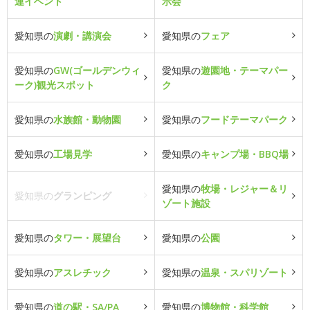
連イベント
示会
愛知県の
演劇・講演会
愛知県の
フェア
愛知県の
GW(ゴールデンウィ
愛知県の
遊園地・テーマパー
ーク)観光スポット
ク
愛知県の
水族館・動物園
愛知県の
フードテーマパーク
愛知県の
工場見学
愛知県の
キャンプ場・BBQ場
愛知県の
牧場・レジャー＆リ
愛知県の
グランピング
ゾート施設
愛知県の
タワー・展望台
愛知県の
公園
愛知県の
アスレチック
愛知県の
温泉・スパリゾート
愛知県の
道の駅・SA/PA
愛知県の
博物館・科学館