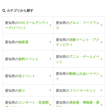
カテゴリから探す
愛知県の
GW(ゴールデンウィ
愛知県の
グルメ・フードフェ
ーク)イベント
ス
愛知県の
体験イベント・アク
愛知県の
物産展
ティビティ
愛知県の
アニメ・ゲームイベ
愛知県の
無料イベント
ント
愛知県の
動物ふれあいイベン
愛知県の
花イベント
ト
愛知県の
祭り
愛知県の
フリーマーケット
愛知県の
コンサート・音楽関
愛知県の
美術展・博物展・展