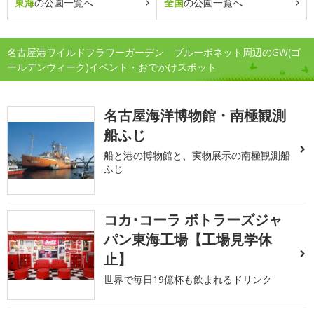
東海
の公園一覧へ
全国
の公園一覧へ
名古屋港ワイルドフラワーガーデン ブルーボネット周辺のGW(ゴ
ールデンウィーク)イベント・おでかけスポット
名古屋海洋博物館・南極観測
船ふじ
船と港の博物館と、実物展示の南極観測船
ふじ
コカ･コーラ ボトラーズジャ
パン東海工場【工場見学休
止】
世界で毎日19億杯も飲まれるドリンク