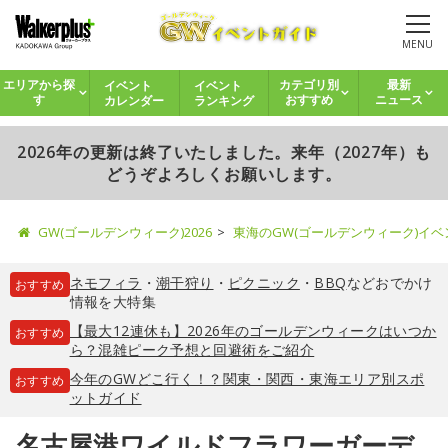
MENU
イベント
イベント
エリアから探
カテゴリ別
最新
カレンダー
ランキング
す
おすすめ
ニュース
2026年の更新は終了いたしました。来年（2027年）も
どうぞよろしくお願いします。
GW(ゴールデンウィーク)2026
東海のGW(ゴールデンウィーク)イ
ネモフィラ
・
潮干狩り
・
ピクニック
・
BBQ
などおでかけ
おすすめ
情報を大特集
【最大12連休も】2026年のゴールデンウィークはいつか
おすすめ
ら？混雑ピーク予想と回避術をご紹介
今年のGWどこ行く！？関東・関西・東海エリア別スポ
おすすめ
ットガイド
名古屋港ワイルドフラワーガーデ