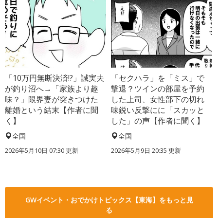
「10万円無断決済!?」誠実夫
「セクハラ」を「ミス」で
が釣り沼へ→「家族より趣
撃退？ツインの部屋を予約
味？」限界妻が突きつけた
した上司、女性部下の切れ
離婚という結末【作者に聞
味鋭い反撃にに「スカッと
く】
した」の声【作者に聞く】
全国
全国
2026年5月10日 07:30 更新
2026年5月9日 20:35 更新
GWイベント・おでかけトピックス【東海】をもっと見
る