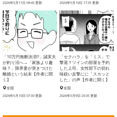
2026年5月11日 09:43 更新
2026年5月10日 17:35 更新
「10万円無断決済!?」誠実夫
「セクハラ」を「ミス」で
が釣り沼へ→「家族より趣
撃退？ツインの部屋を予約
味？」限界妻が突きつけた
した上司、女性部下の切れ
離婚という結末【作者に聞
味鋭い反撃にに「スカッと
く】
した」の声【作者に聞く】
全国
全国
2026年5月10日 07:30 更新
2026年5月9日 20:35 更新