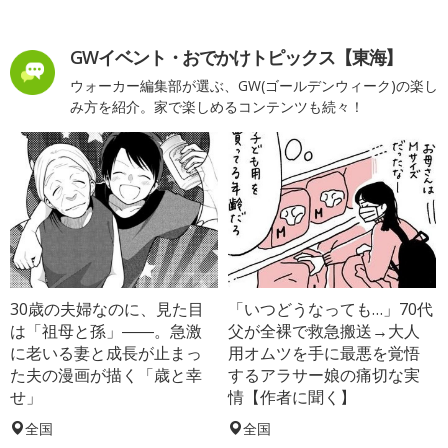
GWイベント・おでかけトピックス【東海】
ウォーカー編集部が選ぶ、GW(ゴールデンウィーク)の楽し
み方を紹介。家で楽しめるコンテンツも続々！
30歳の夫婦なのに、見た目
「いつどうなっても…」70代
は「祖母と孫」――。急激
父が全裸で救急搬送→大人
に老いる妻と成長が止まっ
用オムツを手に最悪を覚悟
た夫の漫画が描く「歳と幸
するアラサー娘の痛切な実
せ」
情【作者に聞く】
全国
全国