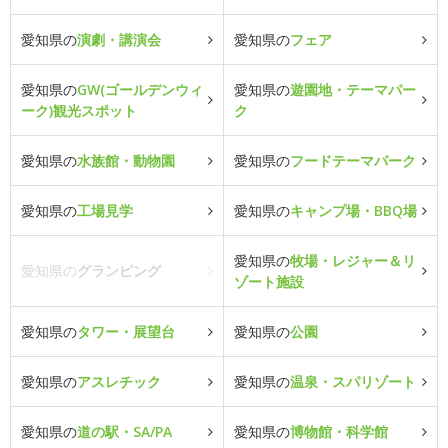
愛知県の
演劇・講演会
愛知県の
フェア
愛知県の
GW(ゴールデンウィ
愛知県の
遊園地・テーマパー
ーク)観光スポット
ク
愛知県の
水族館・動物園
愛知県の
フードテーマパーク
愛知県の
工場見学
愛知県の
キャンプ場・BBQ場
愛知県の
牧場・レジャー＆リ
愛知県の
グランピング
ゾート施設
愛知県の
タワー・展望台
愛知県の
公園
愛知県の
アスレチック
愛知県の
温泉・スパリゾート
愛知県の
道の駅・SA/PA
愛知県の
博物館・科学館