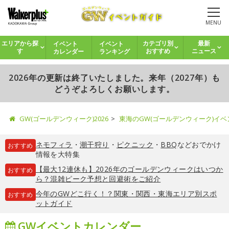
MENU
イベント
イベント
エリアから探
カテゴリ別
最新
カレンダー
ランキング
す
おすすめ
ニュース
2026年の更新は終了いたしました。来年（2027年）も
どうぞよろしくお願いします。
GW(ゴールデンウィーク)2026
東海のGW(ゴールデンウィーク)イ
ネモフィラ
・
潮干狩り
・
ピクニック
・
BBQ
などおでかけ
おすすめ
情報を大特集
【最大12連休も】2026年のゴールデンウィークはいつか
おすすめ
ら？混雑ピーク予想と回避術をご紹介
今年のGWどこ行く！？関東・関西・東海エリア別スポ
おすすめ
ットガイド
GWイベントカレンダー