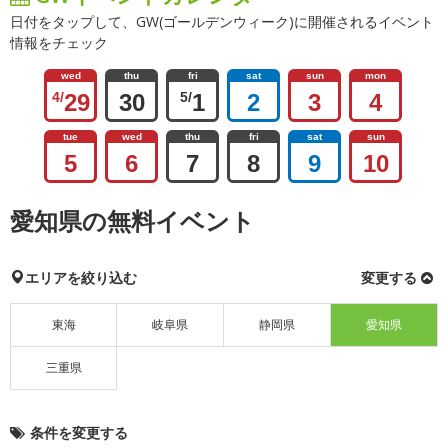
日付をタップして、GW(ゴールデンウィーク)に開催されるイベント
情報をチェック
wed
thu
fri
sat
sun
mon
4/
29
30
5/
1
2
3
4
tue
wed
thu
fri
sat
sun
5
6
7
8
9
10
愛知県の無料イベント
エリアを絞り込む
変更する
東海
岐阜県
静岡県
愛知県
三重県
条件を変更する