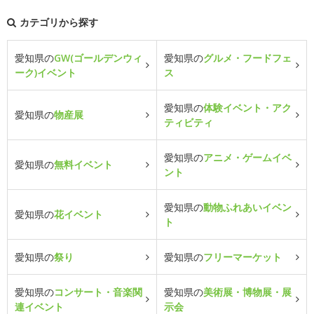
カテゴリから探す
愛知県の
GW(ゴールデンウィ
愛知県の
グルメ・フードフェ
ーク)イベント
ス
愛知県の
体験イベント・アク
愛知県の
物産展
ティビティ
愛知県の
アニメ・ゲームイベ
愛知県の
無料イベント
ント
愛知県の
動物ふれあいイベン
愛知県の
花イベント
ト
愛知県の
祭り
愛知県の
フリーマーケット
愛知県の
コンサート・音楽関
愛知県の
美術展・博物展・展
連イベント
示会