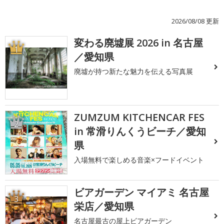
2026/08/08 更新
変わる廃墟展 2026 in 名古屋
1
／愛知県
廃墟が持つ新たな魅力を伝える写真展
ZUMZUM KITCHENCAR FES
2
in 常滑りんくうビーチ／愛知
県
入場無料で楽しめる音楽×フードイベント
ビアガーデン マイアミ 名古屋
3
栄店／愛知県
名古屋最古の屋上ビアガーデン