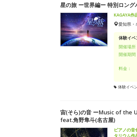
星の旅 ー世界編ー 特別ロング
KAGAYA
愛知県・
体験イベ
開催場所
開催期間
料金：
体験イベ
宙(そら)の音 ーMusic of th
feat.角野隼斗(名古屋)
ピアノの音
タリウム作