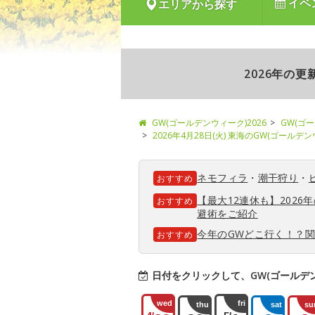
イベ
エリアから探す
2026年の
GW(ゴールデンウィーク)2026
GW(ゴ
2026年4月28日(火) 東海のGW(ゴールデ
ネモフィラ
・
潮干狩り
・
おすすめ
【最大12連休も】202
おすすめ
避術をご紹介
今年のGWどこ行く！？
おすすめ
日付をクリックして、GW(ゴールデ
wed
fri
thu
sat
su