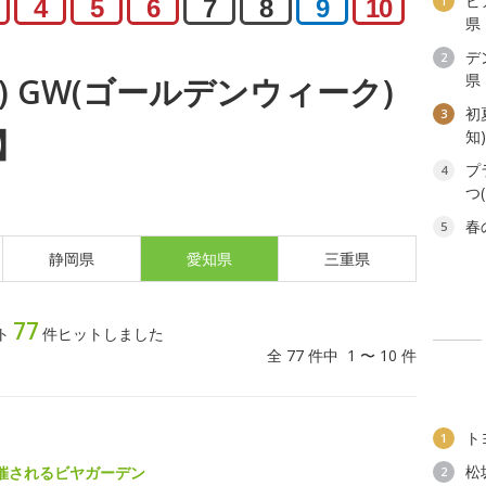
ビ
1
4
5
6
7
8
9
10
県
デ
2
県
火) GW(ゴールデンウィーク)
初
3
】
知
プ
4
つ
春
5
静岡県
愛知県
三重県
77
ト
件ヒットしました
全 77 件中 1 〜 10 件
ト
1
松
催されるビヤガーデン
2