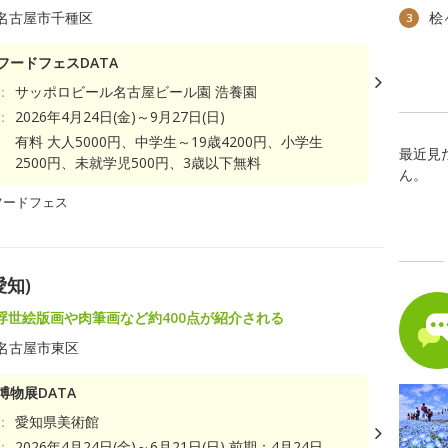
名古屋市千種区
桧
3
フードフェスDATA
：
サッポロビール名古屋ビール園 浩養園
：
2026年4月24日(金)～9月27日(日)
有料 大人5000円、中学生～19歳4200円、小学生
最近見
2500円、未就学児500円、3歳以下無料
ん。
フードフェス
知)
浮世絵版画や肉筆画など約400点が紹介される
名古屋市東区
博物展DATA
：
愛知県美術館
：
2026年4月24日(金)～6月21日(日) 前期：4月24日