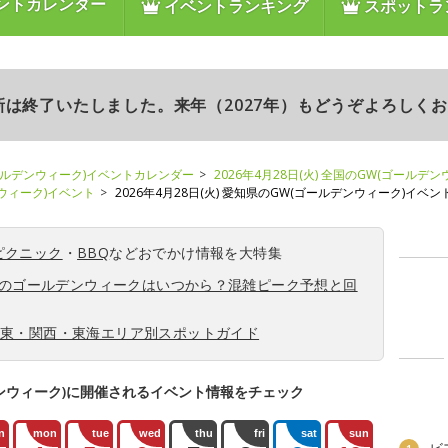
ントカレンダー
イベントランキング
スポットラ
更新は終了いたしました。来年（2027年）もどうぞよろしく
ールデンウィーク)イベントカレンダー
2026年4月28日(火) 全国のGW(ゴールデ
ンウィーク)イベント
2026年4月28日(火) 愛知県のGW(ゴールデンウィーク)イベン
ピクニック
・
BBQ
などおでかけ情報を大特集
6年のゴールデンウィークはいつから？混雑ピーク予想と回
関東・関西・東海エリア別スポットガイド
ンウィーク)に開催されるイベント情報をチェック
n
mon
tue
wed
thu
fri
sat
sun