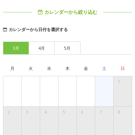
カレンダーから絞り込む
カレンダーから日付を選択する
3月
4月
5月
月
火
水
木
金
土
日
1
2
3
4
5
6
7
8