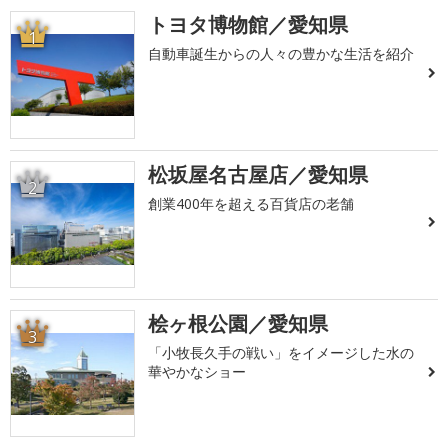
トヨタ博物館／愛知県
1
自動車誕生からの人々の豊かな生活を紹介
松坂屋名古屋店／愛知県
2
創業400年を超える百貨店の老舗
桧ヶ根公園／愛知県
3
「小牧長久手の戦い」をイメージした水の
華やかなショー