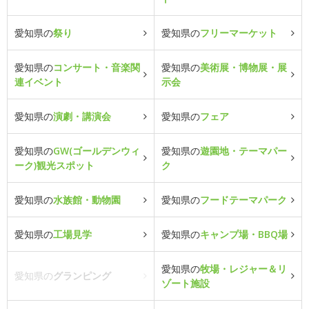
愛知県の
祭り
愛知県の
フリーマーケット
愛知県の
コンサート・音楽関
愛知県の
美術展・博物展・展
連イベント
示会
愛知県の
演劇・講演会
愛知県の
フェア
愛知県の
GW(ゴールデンウィ
愛知県の
遊園地・テーマパー
ーク)観光スポット
ク
愛知県の
水族館・動物園
愛知県の
フードテーマパーク
愛知県の
工場見学
愛知県の
キャンプ場・BBQ場
愛知県の
牧場・レジャー＆リ
愛知県の
グランピング
ゾート施設