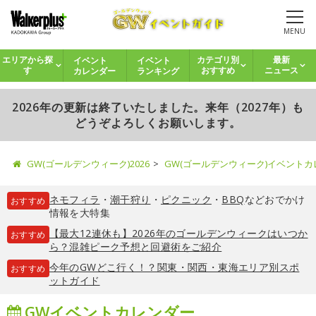
MENU
イベント
イベント
エリアから探
カテゴリ別
最新
カレンダー
ランキング
す
おすすめ
ニュース
2026年の更新は終了いたしました。来年（2027年）も
どうぞよろしくお願いします。
GW(ゴールデンウィーク)2026
GW(ゴールデンウィーク)イベント
ネモフィラ
・
潮干狩り
・
ピクニック
・
BBQ
などおでかけ
おすすめ
情報を大特集
【最大12連休も】2026年のゴールデンウィークはいつか
おすすめ
ら？混雑ピーク予想と回避術をご紹介
今年のGWどこ行く！？関東・関西・東海エリア別スポ
おすすめ
ットガイド
GWイベントカレンダー