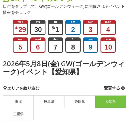
日付をタップして、GW(ゴールデンウィーク)に開催されるイベント
情報をチェック
wed
thu
fri
sat
sun
mon
4/
29
30
5/
1
2
3
4
tue
wed
thu
fri
sat
sun
5
6
7
8
9
10
2026年5月8日(金) GW(ゴールデンウィ
ーク)イベント【愛知県】
エリアを絞り込む
変更する
東海
岐阜県
静岡県
愛知県
三重県