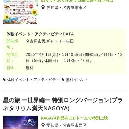
ぬりえとおりがみで自由に遊べるひろば
愛知県・名古屋市東区
体験イベント・アクティビティDATA
開催場
名古屋市民ギャラリー矢田
所：
開催期
2026年4月1日(水)～5月10日(日) 開催日は4月1日～12
間：
日（6日は休館日）、5月8日～10日。
料金:
無料
体験イベント・アクティビティ
無料イベント
星の旅 ー世界編ー 特別ロングバージョン(プラ
ネタリウム満天NAGOYA)
KAGAYA作品をLEDドームで特別上映
愛知県・名古屋市西区