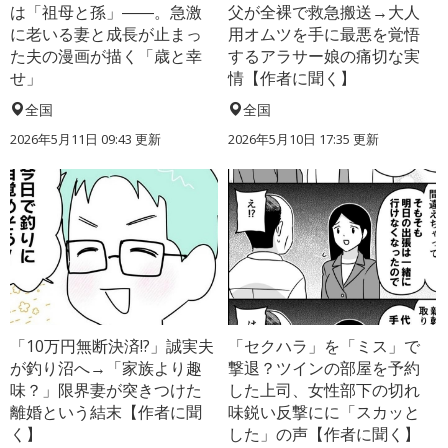
は「祖母と孫」――。急激
父が全裸で救急搬送→大人
に老いる妻と成長が止まっ
用オムツを手に最悪を覚悟
た夫の漫画が描く「歳と幸
するアラサー娘の痛切な実
せ」
情【作者に聞く】
全国
全国
2026年5月11日 09:43 更新
2026年5月10日 17:35 更新
「10万円無断決済!?」誠実夫
「セクハラ」を「ミス」で
が釣り沼へ→「家族より趣
撃退？ツインの部屋を予約
味？」限界妻が突きつけた
した上司、女性部下の切れ
離婚という結末【作者に聞
味鋭い反撃にに「スカッと
く】
した」の声【作者に聞く】