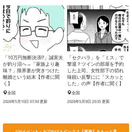
「10万円無断決済!?」誠実夫
「セクハラ」を「ミス」で
が釣り沼へ→「家族より趣
撃退？ツインの部屋を予約
味？」限界妻が突きつけた
した上司、女性部下の切れ
離婚という結末【作者に聞
味鋭い反撃にに「スカッと
く】
した」の声【作者に聞く】
全国
全国
2026年5月10日 07:30 更新
2026年5月9日 20:35 更新
GWイベント・おでかけトピックス【東海】をもっと見