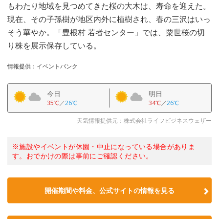
もわたり地域を見つめてきた桜の大木は、寿命を迎えた。
現在、その子孫樹が地区内外に植樹され、春の三沢はいっ
そう華やか。「豊根村 若者センター」では、粟世桜の切
り株を展示保存している。
情報提供：イベントバンク
今日
明日
35℃
／
26℃
34℃
／
26℃
天気情報提供元：株式会社ライフビジネスウェザー
※施設やイベントが休園・中止になっている場合がありま
す。おでかけの際は事前にご確認ください。
開催期間や料金、公式サイトの
情報を見る