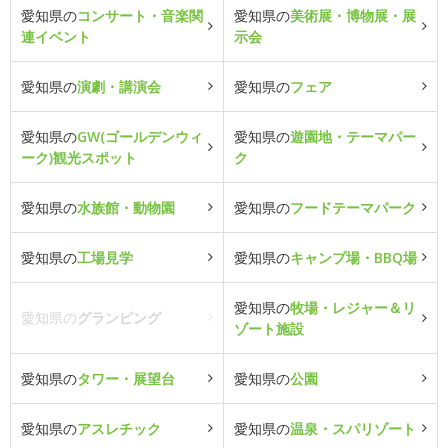
愛知県の
コンサート・音楽関
愛知県の
美術展・博物展・展
連イベント
示会
愛知県の
演劇・講演会
愛知県の
フェア
愛知県の
GW(ゴールデンウィ
愛知県の
遊園地・テーマパー
ーク)観光スポット
ク
愛知県の
水族館・動物園
愛知県の
フードテーマパーク
愛知県の
工場見学
愛知県の
キャンプ場・BBQ場
愛知県の
牧場・レジャー＆リ
愛知県の
グランピング
ゾート施設
愛知県の
タワー・展望台
愛知県の
公園
愛知県の
アスレチック
愛知県の
温泉・スパリゾート