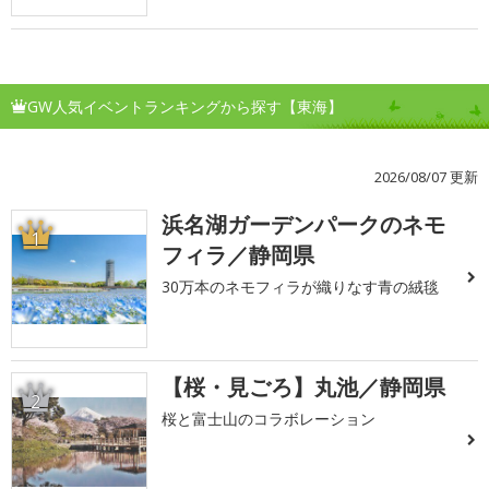
GW人気イベントランキングから探す【東海】
2026/08/07 更新
浜名湖ガーデンパークのネモ
1
フィラ／静岡県
30万本のネモフィラが織りなす青の絨毯
【桜・見ごろ】丸池／静岡県
2
桜と富士山のコラボレーション