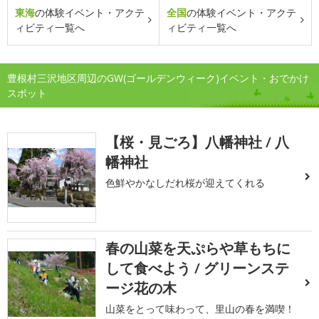
東海
の体験イベント・アクテ
全国
の体験イベント・アクテ
ィビティ一覧へ
ィビティ一覧へ
豊根村三沢地区周辺のGW(ゴールデンウィーク)イベント・おでかけ
スポット
【桜・見ごろ】八幡神社 / 八
幡神社
色鮮やかなしだれ桜が迎えてくれる
春の山菜を天ぷらや草もちに
して食べよう / グリーンステ
ージ花の木
山菜をとって味わって、里山の春を満喫！