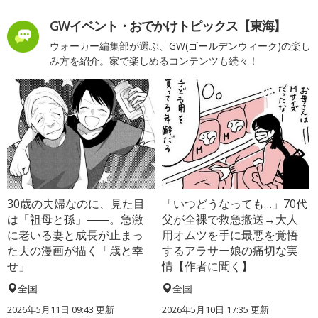
GWイベント・おでかけトピックス【東海】
ウォーカー編集部が選ぶ、GW(ゴールデンウィーク)の楽し
み方を紹介。家で楽しめるコンテンツも続々！
30歳の夫婦なのに、見た目
「いつどうなっても…」70代
は「祖母と孫」――。急激
父が全裸で救急搬送→大人
に老いる妻と成長が止まっ
用オムツを手に最悪を覚悟
た夫の漫画が描く「歳と幸
するアラサー娘の痛切な実
せ」
情【作者に聞く】
全国
全国
2026年5月11日 09:43 更新
2026年5月10日 17:35 更新