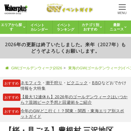
MENU
イベント
イベント
エリアから探
カテゴリ別
最新
カレンダー
ランキング
す
おすすめ
ニュース
2026年の更新は終了いたしました。来年（2027年）も
どうぞよろしくお願いします。
GW(ゴールデンウィーク)2026
東海のGW(ゴールデンウィーク)イ
ネモフィラ
・
潮干狩り
・
ピクニック
・
BBQ
などおでかけ
おすすめ
情報を大特集
【最大12連休も】2026年のゴールデンウィークはいつか
おすすめ
ら？混雑ピーク予想と回避術をご紹介
今年のGWどこ行く！？関東・関西・東海エリア別スポ
おすすめ
ットガイド
【桜・見ごろ】豊根村 三沢地区