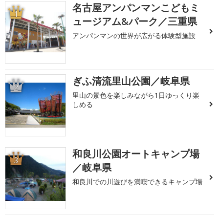
名古屋アンパンマンこどもミ
1
ュージアム&パーク／三重県
アンパンマンの世界が広がる体験型施設
ぎふ清流里山公園／岐阜県
2
里山の景色を楽しみながら1日ゆっくり楽
しめる
和良川公園オートキャンプ場
3
／岐阜県
和良川での川遊びを満喫できるキャンプ場