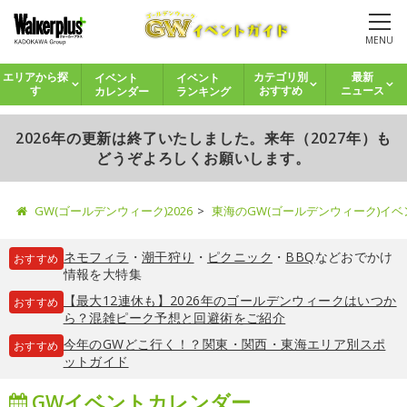
MENU
イベント
イベント
エリアから探
カテゴリ別
最新
カレンダー
ランキング
す
おすすめ
ニュース
2026年の更新は終了いたしました。来年（2027年）も
どうぞよろしくお願いします。
GW(ゴールデンウィーク)2026
東海のGW(ゴールデンウィーク)イ
ネモフィラ
・
潮干狩り
・
ピクニック
・
BBQ
などおでかけ
おすすめ
情報を大特集
【最大12連休も】2026年のゴールデンウィークはいつか
おすすめ
ら？混雑ピーク予想と回避術をご紹介
今年のGWどこ行く！？関東・関西・東海エリア別スポ
おすすめ
ットガイド
GWイベントカレンダー