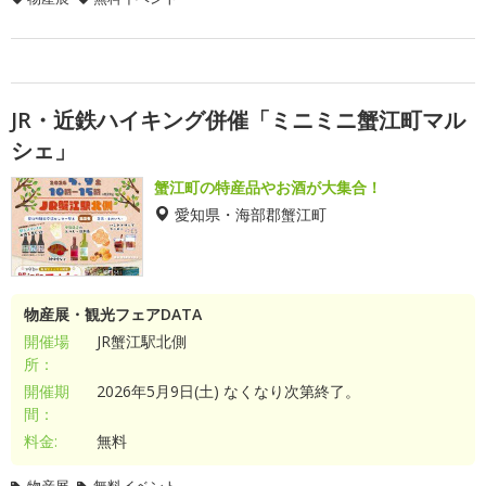
JR・近鉄ハイキング併催「ミニミニ蟹江町マル
シェ」
蟹江町の特産品やお酒が大集合！
愛知県・海部郡蟹江町
物産展・観光フェアDATA
開催場
JR蟹江駅北側
所：
開催期
2026年5月9日(土) なくなり次第終了。
間：
料金:
無料