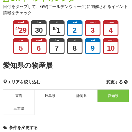
日付をタップして、GW(ゴールデンウィーク)に開催されるイベント
情報をチェック
wed
thu
fri
sat
sun
mon
4/
29
30
5/
1
2
3
4
tue
wed
thu
fri
sat
sun
5
6
7
8
9
10
愛知県の物産展
エリアを絞り込む
変更する
東海
岐阜県
静岡県
愛知県
三重県
条件を変更する