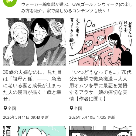
ウォーカー編集部が選ぶ、GW(ゴールデンウィーク)の楽し
み方を紹介。家で楽しめるコンテンツも続々！
30歳の夫婦なのに、見た目
「いつどうなっても…」70代
は「祖母と孫」――。急激
父が全裸で救急搬送→大人
に老いる妻と成長が止まっ
用オムツを手に最悪を覚悟
た夫の漫画が描く「歳と幸
するアラサー娘の痛切な実
せ」
情【作者に聞く】
全国
全国
2026年5月11日 09:43 更新
2026年5月10日 17:35 更新