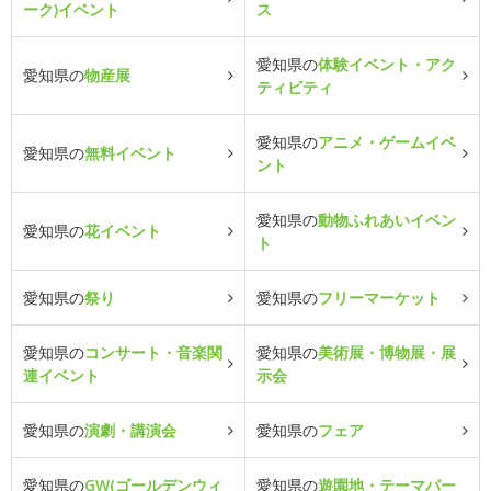
ーク)イベント
ス
愛知県の
体験イベント・アク
愛知県の
物産展
ティビティ
愛知県の
アニメ・ゲームイベ
愛知県の
無料イベント
ント
愛知県の
動物ふれあいイベン
愛知県の
花イベント
ト
愛知県の
祭り
愛知県の
フリーマーケット
愛知県の
コンサート・音楽関
愛知県の
美術展・博物展・展
連イベント
示会
愛知県の
演劇・講演会
愛知県の
フェア
愛知県の
GW(ゴールデンウィ
愛知県の
遊園地・テーマパー