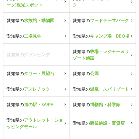
ーク)観光スポット
ク
愛知県の
水族館・動物園
愛知県の
フードテーマパーク
愛知県の
工場見学
愛知県の
キャンプ場・BBQ場
愛知県の
牧場・レジャー＆リ
愛知県の
グランピング
ゾート施設
愛知県の
タワー・展望台
愛知県の
公園
愛知県の
アスレチック
愛知県の
温泉・スパリゾート
愛知県の
道の駅・SA/PA
愛知県の
博物館・科学館
愛知県の
アウトレット・ショ
愛知県の
商業施設・百貨店
ッピングモール