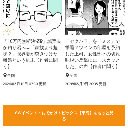
「10万円無断決済!?」誠実夫
「セクハラ」を「ミス」で
が釣り沼へ→「家族より趣
撃退？ツインの部屋を予約
味？」限界妻が突きつけた
した上司、女性部下の切れ
離婚という結末【作者に聞
味鋭い反撃にに「スカッと
く】
した」の声【作者に聞く】
全国
全国
2026年5月10日 07:30 更新
2026年5月9日 20:35 更新
GWイベント・おでかけトピックス【東海】をもっと見
る