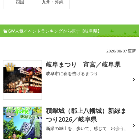
四国
九州・沖縄
GW人気イベントランキングから探す【岐阜県】
2026/08/07 更新
岐阜まつり 宵宮／岐阜県
1
岐阜市に春を告げるまつり
積翠城（郡上八幡城）新緑ま
2
つり2026／岐阜県
新緑の城山を、歩いて、感じて、出会う。