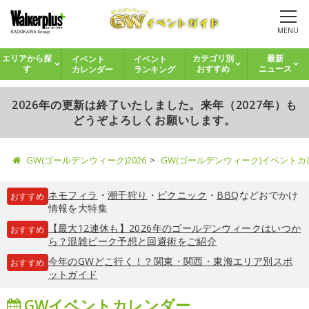
MENU
イベント
イベント
エリアから探
カテゴリ別
最新
カレンダー
ランキング
す
おすすめ
ニュース
2026年の更新は終了いたしました。来年（2027年）も
どうぞよろしくお願いします。
GW(ゴールデンウィーク)2026
GW(ゴールデンウィーク)イベント
ネモフィラ
・
潮干狩り
・
ピクニック
・
BBQ
などおでかけ
おすすめ
情報を大特集
【最大12連休も】2026年のゴールデンウィークはいつか
おすすめ
ら？混雑ピーク予想と回避術をご紹介
今年のGWどこ行く！？関東・関西・東海エリア別スポ
おすすめ
ットガイド
GWイベントカレンダー