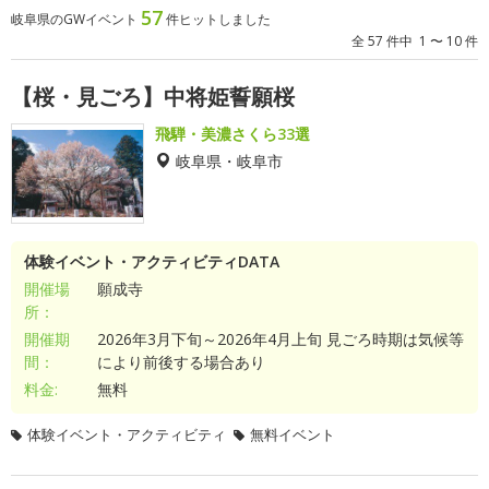
57
岐阜県のGWイベント
件ヒットしました
全 57 件中 1 〜 10 件
【桜・見ごろ】中将姫誓願桜
飛騨・美濃さくら33選
岐阜県・岐阜市
体験イベント・アクティビティDATA
開催場
願成寺
所：
開催期
2026年3月下旬～2026年4月上旬 見ごろ時期は気候等
間：
により前後する場合あり
料金:
無料
体験イベント・アクティビティ
無料イベント