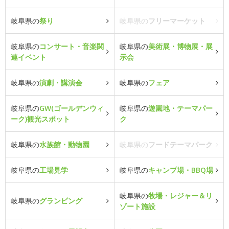
岐阜県の
祭り
岐阜県の
フリーマーケット
岐阜県の
コンサート・音楽関
岐阜県の
美術展・博物展・展
連イベント
示会
岐阜県の
演劇・講演会
岐阜県の
フェア
岐阜県の
GW(ゴールデンウィ
岐阜県の
遊園地・テーマパー
ーク)観光スポット
ク
岐阜県の
水族館・動物園
岐阜県の
フードテーマパーク
岐阜県の
工場見学
岐阜県の
キャンプ場・BBQ場
岐阜県の
牧場・レジャー＆リ
岐阜県の
グランピング
ゾート施設