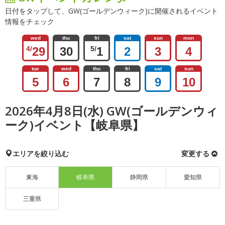
日付をタップして、GW(ゴールデンウィーク)に開催されるイベント
情報をチェック
wed
thu
fri
sat
sun
mon
4/
29
30
5/
1
2
3
4
tue
wed
thu
fri
sat
sun
5
6
7
8
9
10
2026年4月8日(水) GW(ゴールデンウィ
ーク)イベント【岐阜県】
エリアを絞り込む
変更する
東海
岐阜県
静岡県
愛知県
三重県