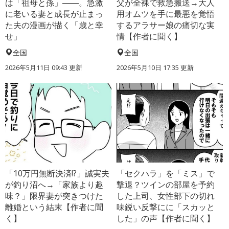
は「祖母と孫」――。急激
父が全裸で救急搬送→大人
に老いる妻と成長が止まっ
用オムツを手に最悪を覚悟
た夫の漫画が描く「歳と幸
するアラサー娘の痛切な実
せ」
情【作者に聞く】
全国
全国
2026年5月11日 09:43 更新
2026年5月10日 17:35 更新
「10万円無断決済!?」誠実夫
「セクハラ」を「ミス」で
が釣り沼へ→「家族より趣
撃退？ツインの部屋を予約
味？」限界妻が突きつけた
した上司、女性部下の切れ
離婚という結末【作者に聞
味鋭い反撃にに「スカッと
く】
した」の声【作者に聞く】