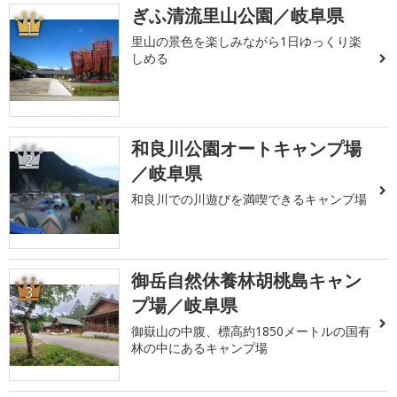
ぎふ清流里山公園／岐阜県
1
里山の景色を楽しみながら1日ゆっくり楽
しめる
和良川公園オートキャンプ場
2
／岐阜県
和良川での川遊びを満喫できるキャンプ場
御岳自然休養林胡桃島キャン
3
プ場／岐阜県
御嶽山の中腹、標高約1850メートルの国有
林の中にあるキャンプ場