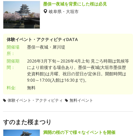
墨俣一夜城を背景にした桜は必見
岐阜県・大垣市
体験イベント・アクティビティDATA
開催場
墨俣一夜城・犀川堤
所：
開催期
2026年3月下旬～2026年4月上旬 見ごろ時期は気候等
間：
により前後する場合あり。墨俣一夜城(大垣市墨俣歴
史資料館)は月曜、祝日の翌日が定休日。開館時間は
9:00～17:00(入館は16:30まで)。
料金:
無料
体験イベント・アクティビティ
無料イベント
すのまた桜まつり
満開の桜の下で様々なイベントを開催