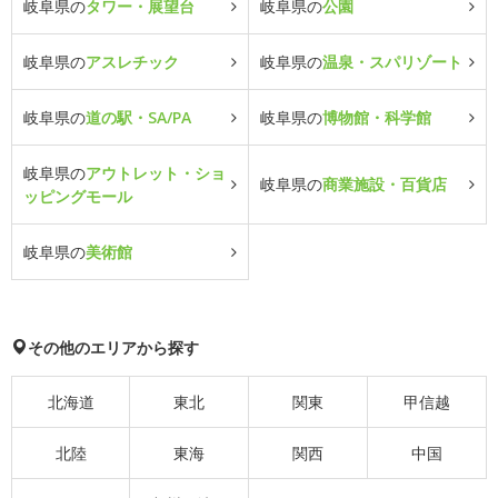
岐阜県の
タワー・展望台
岐阜県の
公園
岐阜県の
アスレチック
岐阜県の
温泉・スパリゾート
岐阜県の
道の駅・SA/PA
岐阜県の
博物館・科学館
岐阜県の
アウトレット・ショ
岐阜県の
商業施設・百貨店
ッピングモール
岐阜県の
美術館
その他のエリアから探す
北海道
東北
関東
甲信越
北陸
東海
関西
中国