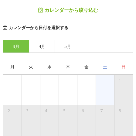
カレンダーから絞り込む
カレンダーから日付を選択する
3月
4月
5月
月
火
水
木
金
土
日
1
2
3
4
5
6
7
8