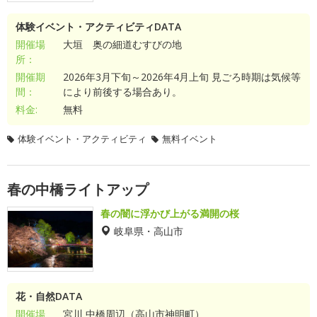
体験イベント・アクティビティDATA
開催場
大垣 奥の細道むすびの地
所：
開催期
2026年3月下旬～2026年4月上旬 見ごろ時期は気候等
間：
により前後する場合あり。
料金:
無料
体験イベント・アクティビティ
無料イベント
春の中橋ライトアップ
春の闇に浮かび上がる満開の桜
岐阜県・高山市
花・自然DATA
開催場
宮川 中橋周辺（高山市神明町）