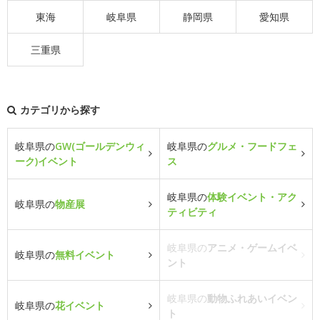
東海
岐阜県
静岡県
愛知県
三重県
カテゴリから探す
岐阜県の
GW(ゴールデンウィ
岐阜県の
グルメ・フードフェ
ーク)イベント
ス
岐阜県の
体験イベント・アク
岐阜県の
物産展
ティビティ
岐阜県の
アニメ・ゲームイベ
岐阜県の
無料イベント
ント
岐阜県の
動物ふれあいイベン
岐阜県の
花イベント
ト