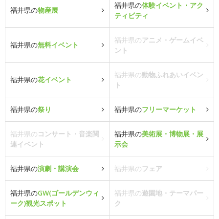
福井県の
体験イベント・アク
福井県の
物産展
ティビティ
福井県の
アニメ・ゲームイベ
福井県の
無料イベント
ント
福井県の
動物ふれあいイベン
福井県の
花イベント
ト
福井県の
祭り
福井県の
フリーマーケット
福井県の
コンサート・音楽関
福井県の
美術展・博物展・展
連イベント
示会
福井県の
演劇・講演会
福井県の
フェア
福井県の
GW(ゴールデンウィ
福井県の
遊園地・テーマパー
ーク)観光スポット
ク