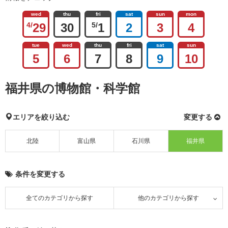
wed
thu
fri
sat
sun
mon
4/
29
30
5/
1
2
3
4
tue
wed
thu
fri
sat
sun
5
6
7
8
9
10
福井県の博物館・科学館
エリアを絞り込む
変更する
北陸
富山県
石川県
福井県
条件を変更する
全てのカテゴリから探す
他のカテゴリから探す