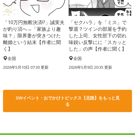
「10万円無断決済!?」誠実夫
「セクハラ」を「ミス」で
が釣り沼へ→「家族より趣
撃退？ツインの部屋を予約
味？」限界妻が突きつけた
した上司、女性部下の切れ
離婚という結末【作者に聞
味鋭い反撃にに「スカッと
く】
した」の声【作者に聞く】
全国
全国
2026年5月10日 07:30 更新
2026年5月9日 20:35 更新
GWイベント・おでかけトピックス【北陸】をもっと見
る