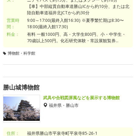
【車】中部縦貫自動車道勝山ICから約10分、または北
陸自動車道福井北JCTから約30分
営業時
9:00～17:00(最終入館16:30) ※夏季繁忙期は8:30〜
間：
18:00(最終入館17:30)
料金：
有料 一般1000円、高・大学生800円、小・中学生・
70歳以上500円。化石研究体験・常設展観覧券...
博物館・科学館
勝山城博物館
武具や合戦図屏風などを展示する博物館
福井県・勝山市
住所：
福井県勝山市平泉寺町平泉寺85-26-1