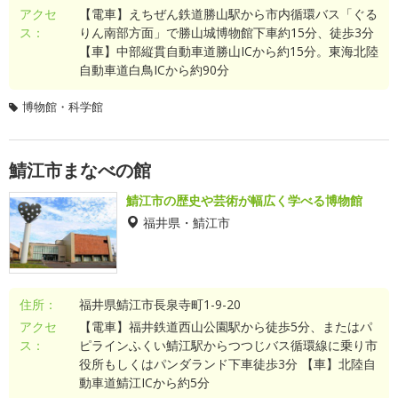
アクセ
【電車】えちぜん鉄道勝山駅から市内循環バス「ぐる
ス：
りん南部方面」で勝山城博物館下車約15分、徒歩3分
【車】中部縦貫自動車道勝山ICから約15分。東海北陸
自動車道白鳥ICから約90分
博物館・科学館
鯖江市まなべの館
鯖江市の歴史や芸術が幅広く学べる博物館
福井県・鯖江市
住所：
福井県鯖江市長泉寺町1-9-20
アクセ
【電車】福井鉄道西山公園駅から徒歩5分、またはパ
ス：
ピラインふくい鯖江駅からつつじバス循環線に乗り市
役所もしくはパンダランド下車徒歩3分 【車】北陸自
動車道鯖江ICから約5分