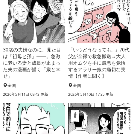
30歳の夫婦なのに、見た目
「いつどうなっても…」70代
は「祖母と孫」――。急激
父が全裸で救急搬送→大人
に老いる妻と成長が止まっ
用オムツを手に最悪を覚悟
た夫の漫画が描く「歳と幸
するアラサー娘の痛切な実
せ」
情【作者に聞く】
全国
全国
2026年5月11日 09:43 更新
2026年5月10日 17:35 更新