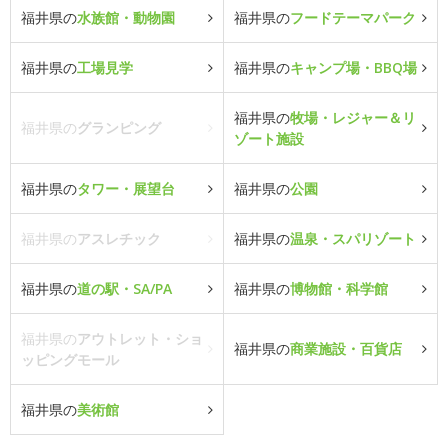
福井県の
水族館・動物園
福井県の
フードテーマパーク
福井県の
工場見学
福井県の
キャンプ場・BBQ場
福井県の
牧場・レジャー＆リ
福井県の
グランピング
ゾート施設
福井県の
タワー・展望台
福井県の
公園
福井県の
アスレチック
福井県の
温泉・スパリゾート
福井県の
道の駅・SA/PA
福井県の
博物館・科学館
福井県の
アウトレット・ショ
福井県の
商業施設・百貨店
ッピングモール
福井県の
美術館