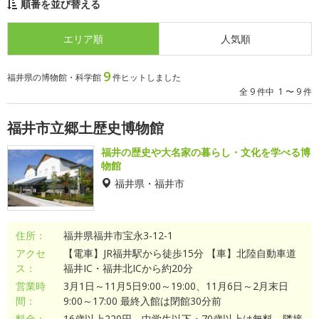
順番を並び替える
エリア順
人気順
9
福井県の博物館・科学館
件ヒットしました
全 9 件中 1 〜 9 件
福井市立郷土歴史博物館
福井の歴史や大名家の暮らし・文化を学べる博
物館
福井県・福井市
住所：
福井県福井市宝永3-12-1
アクセ
【電車】JR福井駅から徒歩15分 【車】北陸自動車道
ス：
福井IC・福井北ICから約20分
営業時
3月1日～11月5日9:00～19:00、11月6日～2月末日
間：
9:00～17:00 最終入館は閉館30分前
料金：
16歳以上220円、中学生以下・70歳以上は無料、隣接