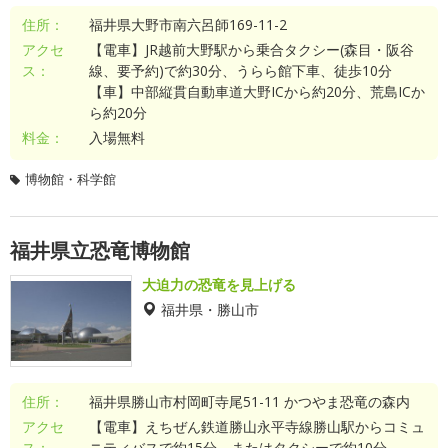
住所：
福井県大野市南六呂師169-11-2
アクセ
【電車】JR越前大野駅から乗合タクシー(森目・阪谷
ス：
線、要予約)で約30分、うらら館下車、徒歩10分
【車】中部縦貫自動車道大野ICから約20分、荒島ICか
ら約20分
料金：
入場無料
博物館・科学館
福井県立恐竜博物館
大迫力の恐竜を見上げる
福井県・勝山市
住所：
福井県勝山市村岡町寺尾51-11 かつやま恐竜の森内
アクセ
【電車】えちぜん鉄道勝山永平寺線勝山駅からコミュ
ス：
ニティバスで約15分、またはタクシーで約10分