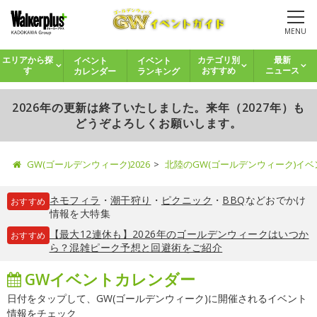
MENU
イベント
イベント
エリアから探
カテゴリ別
最新
カレンダー
ランキング
す
おすすめ
ニュース
2026年の更新は終了いたしました。来年（2027年）も
どうぞよろしくお願いします。
GW(ゴールデンウィーク)2026
北陸のGW(ゴールデンウィーク)イ
ネモフィラ
・
潮干狩り
・
ピクニック
・
BBQ
などおでかけ
おすすめ
情報を大特集
【最大12連休も】2026年のゴールデンウィークはいつか
おすすめ
ら？混雑ピーク予想と回避術をご紹介
GWイベントカレンダー
日付をタップして、GW(ゴールデンウィーク)に開催されるイベント
情報をチェック