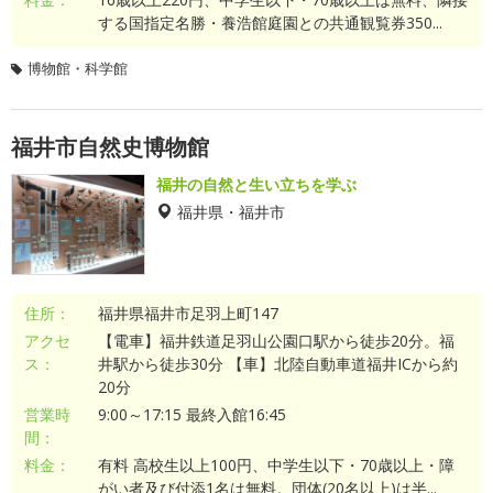
する国指定名勝・養浩館庭園との共通観覧券350...
博物館・科学館
福井市自然史博物館
福井の自然と生い立ちを学ぶ
福井県・福井市
住所：
福井県福井市足羽上町147
アクセ
【電車】福井鉄道足羽山公園口駅から徒歩20分。福
ス：
井駅から徒歩30分 【車】北陸自動車道福井ICから約
20分
営業時
9:00～17:15 最終入館16:45
間：
料金：
有料 高校生以上100円、中学生以下・70歳以上・障
がい者及び付添1名は無料。団体(20名以上)は半...