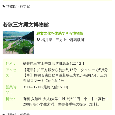
博物館・科学館
若狭三方縄文博物館
縄文文化を体感できる博物館
福井県・三方上中郡若狭町
住所：
福井県三方上中郡若狭町鳥浜122-12-1
アクセ
【電車】JR三方駅から徒歩約15分、タクシーで約5分
ス：
【車】舞鶴若狭自動車道若狭三方ICから約7分、三方
五湖スマートICから約5分
営業時
9:00～17:00(最終入館16:30)
間：
料金：
有料 入館料 大人(大学生以上)500円、小・中・高校生
200円※小学生未満、障害者手帳の提示は無料...
博物館・科学館