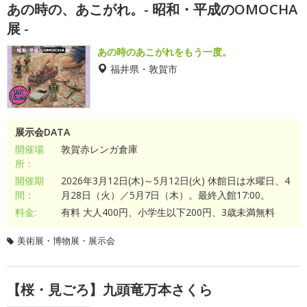
あの時の、あこがれ。- 昭和・平成のOMOCHA
展 -
あの時のあこがれをもう一度。
福井県・敦賀市
展示会DATA
開催場
敦賀赤レンガ倉庫
所：
開催期
2026年3月12日(木)～5月12日(火) 休館日は水曜日、4
間：
月28日（火）／5月7日（木）。最終入館17:00。
料金:
有料 大人400円、小学生以下200円、3歳未満無料
美術展・博物展・展示会
【桜・見ごろ】九頭竜万本さくら