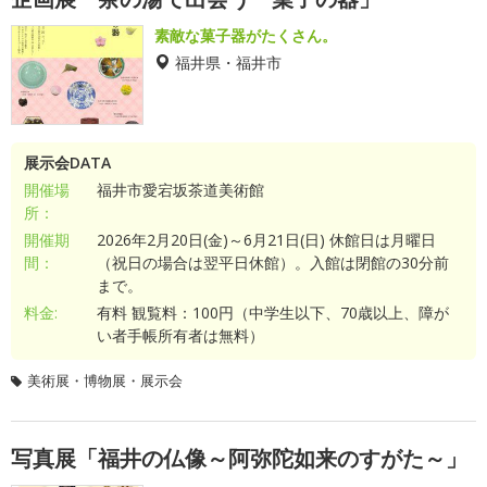
素敵な菓子器がたくさん。
福井県・福井市
展示会DATA
開催場
福井市愛宕坂茶道美術館
所：
開催期
2026年2月20日(金)～6月21日(日) 休館日は月曜日
間：
（祝日の場合は翌平日休館）。入館は閉館の30分前
まで。
料金:
有料 観覧料：100円（中学生以下、70歳以上、障が
い者手帳所有者は無料）
美術展・博物展・展示会
写真展「福井の仏像～阿弥陀如来のすがた～」