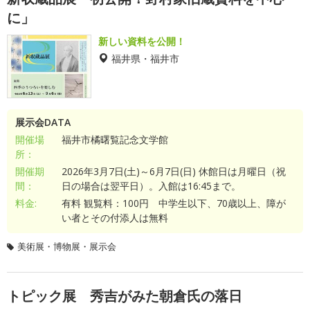
に」
新しい資料を公開！
福井県・福井市
展示会DATA
開催場
福井市橘曙覧記念文学館
所：
開催期
2026年3月7日(土)～6月7日(日) 休館日は月曜日（祝
間：
日の場合は翌平日）。入館は16:45まで。
料金:
有料 観覧料：100円 中学生以下、70歳以上、障が
い者とその付添人は無料
美術展・博物展・展示会
トピック展 秀吉がみた朝倉氏の落日