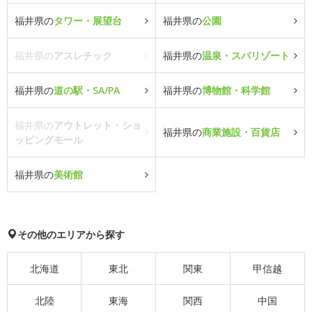
福井県の
タワー・展望台
福井県の
公園
福井県の
アスレチック
福井県の
温泉・スパリゾート
福井県の
道の駅・SA/PA
福井県の
博物館・科学館
福井県の
アウトレット・ショ
福井県の
商業施設・百貨店
ッピングモール
福井県の
美術館
その他のエリアから探す
北海道
東北
関東
甲信越
北陸
東海
関西
中国