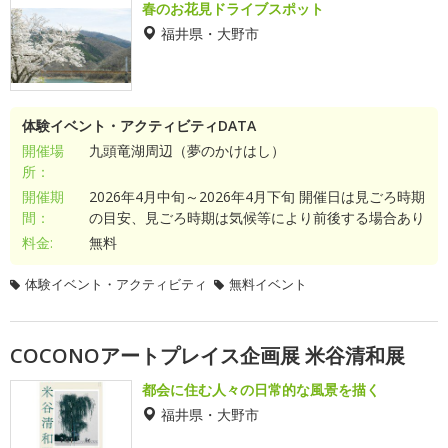
春のお花見ドライブスポット
福井県・大野市
体験イベント・アクティビティDATA
開催場
九頭竜湖周辺（夢のかけはし）
所：
開催期
2026年4月中旬～2026年4月下旬 開催日は見ごろ時期
間：
の目安、見ごろ時期は気候等により前後する場合あり
料金:
無料
体験イベント・アクティビティ
無料イベント
COCONOアートプレイス企画展 米谷清和展
都会に住む人々の日常的な風景を描く
福井県・大野市