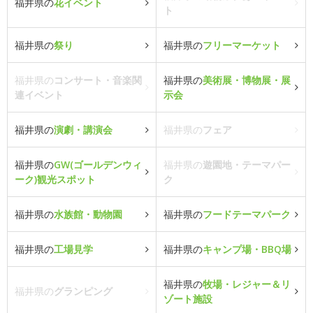
福井県の
花イベント
ト
福井県の
祭り
福井県の
フリーマーケット
福井県の
コンサート・音楽関
福井県の
美術展・博物展・展
連イベント
示会
福井県の
演劇・講演会
福井県の
フェア
福井県の
GW(ゴールデンウィ
福井県の
遊園地・テーマパー
ーク)観光スポット
ク
福井県の
水族館・動物園
福井県の
フードテーマパーク
福井県の
工場見学
福井県の
キャンプ場・BBQ場
福井県の
牧場・レジャー＆リ
福井県の
グランピング
ゾート施設