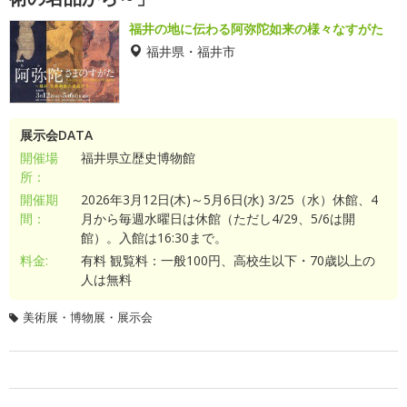
福井の地に伝わる阿弥陀如来の様々なすがた
福井県・福井市
展示会DATA
開催場
福井県立歴史博物館
所：
開催期
2026年3月12日(木)～5月6日(水) 3/25（水）休館、4
間：
月から毎週水曜日は休館（ただし4/29、5/6は開
館）。入館は16:30まで。
料金:
有料 観覧料：一般100円、高校生以下・70歳以上の
人は無料
美術展・博物展・展示会