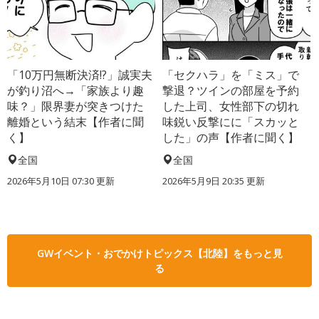
「10万円無断決済!?」誠実夫
「セクハラ」を「ミス」で
が釣り沼へ→「家族より趣
撃退？ツインの部屋を予約
味？」限界妻が突きつけた
した上司、女性部下の切れ
離婚という結末【作者に聞
味鋭い反撃にに「スカッと
く】
した」の声【作者に聞く】
全国
全国
2026年5月10日 07:30 更新
2026年5月9日 20:35 更新
GWイベント・おでかけトピックス【北陸】をもっと見
る