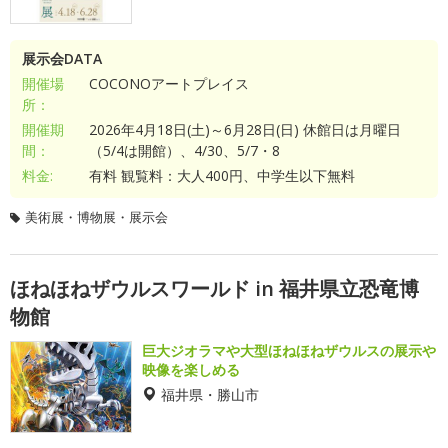
展示会DATA
開催場
COCONOアートプレイス
所：
開催期
2026年4月18日(土)～6月28日(日) 休館日は月曜日
間：
（5/4は開館）、4/30、5/7・8
料金:
有料 観覧料：大人400円、中学生以下無料
美術展・博物展・展示会
ほねほねザウルスワールド in 福井県立恐竜博
物館
巨大ジオラマや大型ほねほねザウルスの展示や
映像を楽しめる
福井県・勝山市