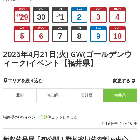
wed
thu
fri
sat
sun
mon
4/
29
30
5/
1
2
3
4
tue
wed
thu
fri
sat
sun
5
6
7
8
9
10
2026年4月21日(火) GW(ゴールデンウ
ィーク)イベント【福井県】
エリアを絞り込む
変更する
北陸
富山県
石川県
福井県
19
福井県のGWイベント
件ヒットしました
全 19 件中 1 〜 10 件
新収蔵品展「初公開！野村家旧蔵資料を中心