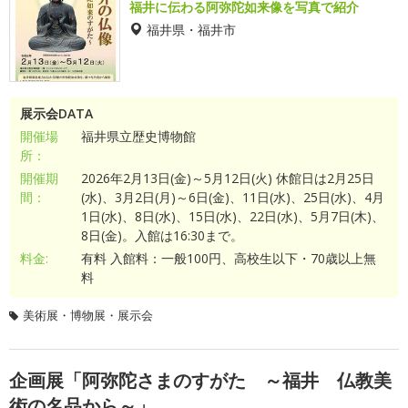
福井に伝わる阿弥陀如来像を写真で紹介
福井県・福井市
展示会DATA
開催場
福井県立歴史博物館
所：
開催期
2026年2月13日(金)～5月12日(火) 休館日は2月25日
間：
(水)、3月2日(月)～6日(金)、11日(水)、25日(水)、4月
1日(水)、8日(水)、15日(水)、22日(水)、5月7日(木)、
8日(金)。入館は16:30まで。
料金:
有料 入館料：一般100円、高校生以下・70歳以上無
料
美術展・博物展・展示会
企画展「阿弥陀さまのすがた ～福井 仏教美
術の名品から～」