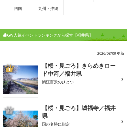
四国
九州・沖縄
GW人気イベントランキングから探す【福井県】
2026/08/09 更新
【桜・見ごろ】きらめきロー
1
ド中河／福井県
鯖江百景のひとつ
【桜・見ごろ】城福寺／福井
2
県
国の名勝に指定