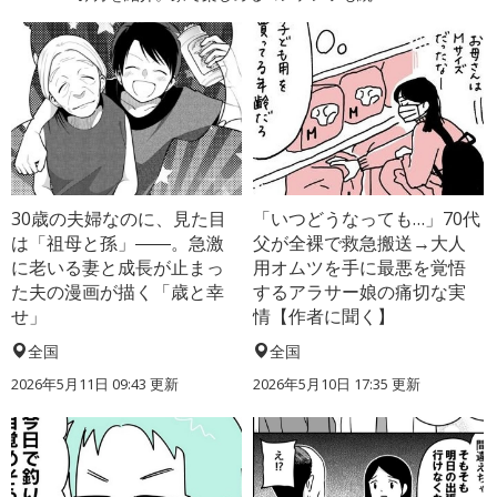
30歳の夫婦なのに、見た目
「いつどうなっても…」70代
は「祖母と孫」――。急激
父が全裸で救急搬送→大人
に老いる妻と成長が止まっ
用オムツを手に最悪を覚悟
た夫の漫画が描く「歳と幸
するアラサー娘の痛切な実
せ」
情【作者に聞く】
全国
全国
2026年5月11日 09:43 更新
2026年5月10日 17:35 更新