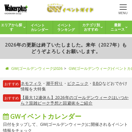
MENU
イベント
イベント
エリアから探
カテゴリ別
最新
カレンダー
ランキング
す
おすすめ
ニュース
2026年の更新は終了いたしました。来年（2027年）も
どうぞよろしくお願いします。
GW(ゴールデンウィーク)2026
GW(ゴールデンウィーク)イベント
ネモフィラ
・
潮干狩り
・
ピクニック
・
BBQ
などおでかけ
おすすめ
情報を大特集
【最大12連休も】2026年のゴールデンウィークはいつか
おすすめ
ら？混雑ピーク予想と回避術をご紹介
GWイベントカレンダー
日付をタップして、GW(ゴールデンウィーク)に開催されるイベント
情報をチェック