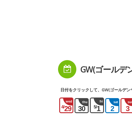
GW(ゴールデ
日付をクリックして、GW(ゴールデン
wed
fri
thu
sat
su
4/
5/
29
30
1
2
3