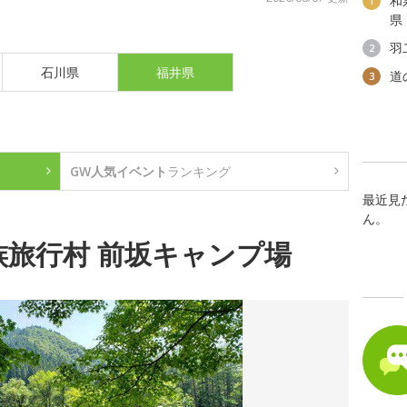
和
1
県
羽
2
石川県
福井県
道
3
GW人気イベント
ランキング
最近見
ん。
族旅行村 前坂キャンプ場