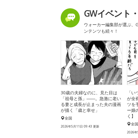
GWイベント
ウォーカー編集部が選ぶ、G
ンテンツも続々！
30歳の夫婦なのに、見た目は
「い
「祖母と孫」――。急激に老い
が全
る妻と成長が止まった夫の漫画
ツを
が描く「歳と幸せ」
ー娘
く】
全国
全
2026年5月11日 09:43 更新
2026年