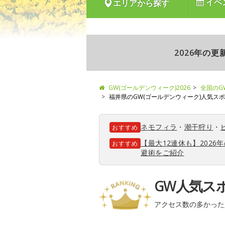
イベ
エリアから探す
2026年の
GW(ゴールデンウィーク)2026
全国のG
福井県のGW(ゴールデンウィーク)人気ス
ネモフィラ
・
潮干狩り
・
おすすめ
【最大12連休も】202
おすすめ
避術をご紹介
GW人気ス
アクセス数の多かった