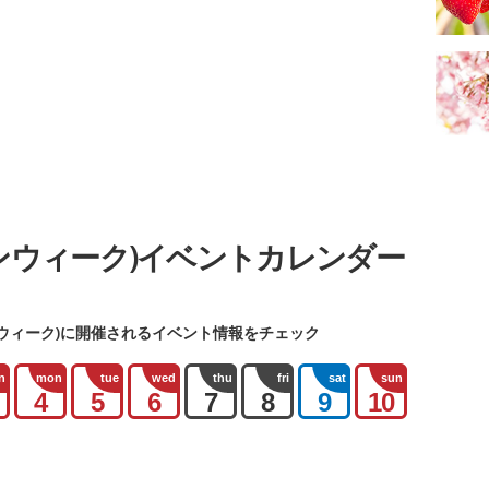
ンウィーク)イベントカレンダー
ウィーク)に開催されるイベント情報をチェック
n
mon
tue
wed
thu
fri
sat
sun
4
5
6
7
8
9
10