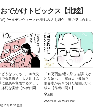
・おでかけトピックス【北陸】
W(ゴールデンウィーク)の楽しみ方を紹介。家で楽しめるコ
つどうなっても…」70代父
「10万円無断決済!?」誠実夫が
裸で救急搬送→大人用オム
釣り沼へ→「家族より趣味？」
手に最悪を覚悟するアラサ
限界妻が突きつけた離婚という
の痛切な実情【作者に聞
結末【作者に聞く】
全国
国
2026年5月10日 07:30 更新
5月10日 17:35 更新