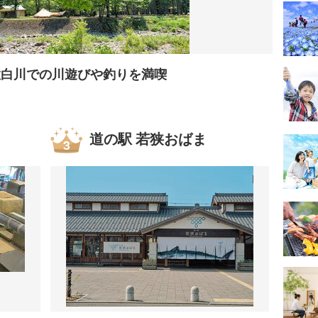
徹白川での川遊びや釣りを満喫
道の駅 若狭おばま