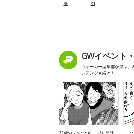
30
31
GWイベント
ウォーカー編集部が選ぶ、G
ンテンツも続々！
30歳の夫婦なのに、見た目は
「い