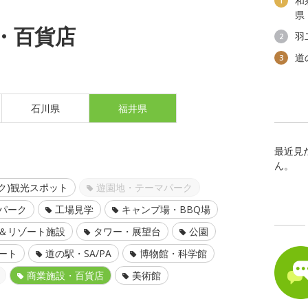
和
1
県
・百貨店
羽
2
道
3
石川県
福井県
最近見
ん。
ク)観光スポット
遊園地・テーマパーク
パーク
工場見学
キャンプ場・BBQ場
＆リゾート施設
タワー・展望台
公園
ート
道の駅・SA/PA
博物館・科学館
商業施設・百貨店
美術館