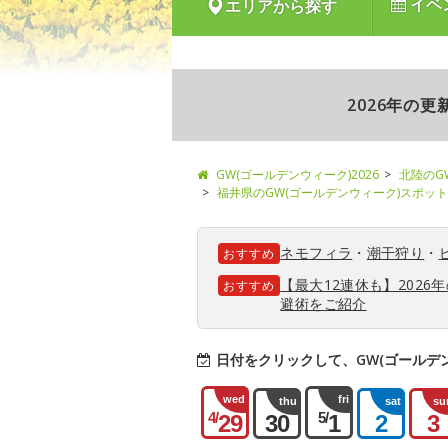
イベ
エリアから探す
2026年の
GW(ゴールデンウィーク)2026
北陸のG
福井県のGW(ゴールデンウィーク)スポット
ネモフィラ
・
潮干狩り
・
おすすめ
【最大12連休も】202
おすすめ
避術をご紹介
日付をクリックして、GW(ゴールデ
wed
fri
thu
sat
su
4/
5/
29
30
1
2
3