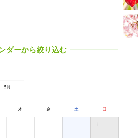
ンダーから絞り込む
5月
木
金
土
日
1