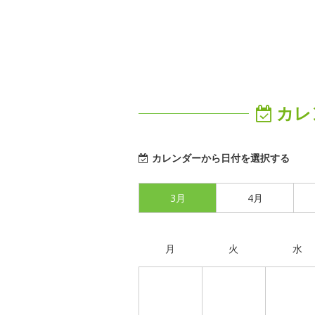
カレ
カレンダーから日付を選択する
3月
4月
月
火
水