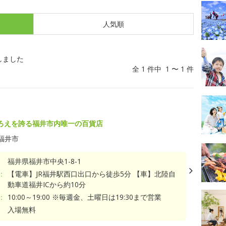
人気順
しました
全 1 件中 1 〜 1 件
ろえを誇る福井市内唯一の百貨店
福井市
福井県福井市中央1-8-1
：
【電車】JR福井駅西口出口から徒歩5分 【車】北陸自
動車道福井ICから約10分
：
10:00～19:00 ※毎週金、土曜日は19:30まで営業
入場無料