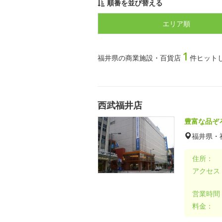
順番を並び替える
エリア順
1
福井県の商業施設・百貨店
件ヒット
西武福井店
豊富な品ぞ
福井県・
住所：
アクセス
営業時間
料金：