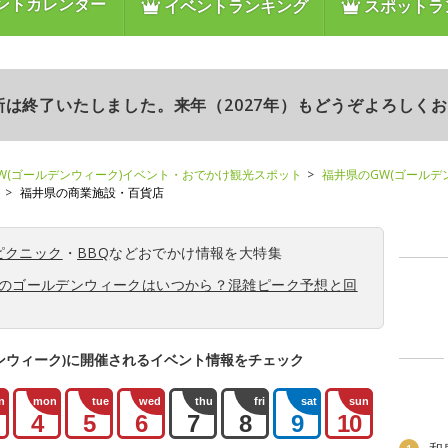
ントカレンダー
イベントランキング
スポットラ
更新は終了いたしました。来年（2027年）もどうぞよろしく
W(ゴールデンウィーク)イベント・おでかけ観光スポット
福井県のGW(ゴールデ
福井県の商業施設・百貨店
ピクニック
・
BBQ
などおでかけ情報を大特集
6年のゴールデンウィークはいつから？混雑ピーク予想と回
ンウィーク)に開催されるイベント情報をチェック
n
mon
tue
wed
thu
fri
sat
sun
4
5
6
7
8
9
10