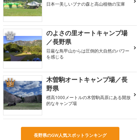
日本一美しいブナの森と高山植物の宝庫
のよさの里オートキャンプ場
2
／長野県
荘厳な鳥甲山からは圧倒的大自然のパワー
を感じる
木曽駒オートキャンプ場／長
3
野県
標高1000メートルの木曽駒高原にある開放
的なキャンプ場
長野県のGW人気スポットランキング