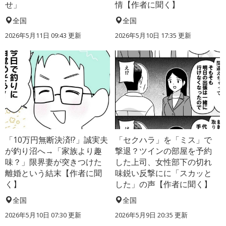
せ」
情【作者に聞く】
全国
全国
2026年5月11日 09:43 更新
2026年5月10日 17:35 更新
「10万円無断決済!?」誠実夫
「セクハラ」を「ミス」で
が釣り沼へ→「家族より趣
撃退？ツインの部屋を予約
味？」限界妻が突きつけた
した上司、女性部下の切れ
離婚という結末【作者に聞
味鋭い反撃にに「スカッと
く】
した」の声【作者に聞く】
全国
全国
2026年5月10日 07:30 更新
2026年5月9日 20:35 更新