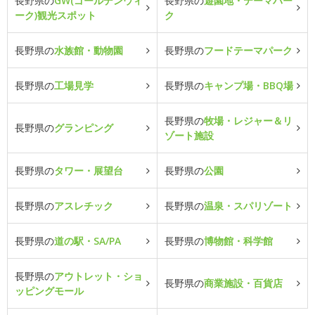
長野県の
GW(ゴールデンウィ
長野県の
遊園地・テーマパー
ーク)観光スポット
ク
長野県の
水族館・動物園
長野県の
フードテーマパーク
長野県の
工場見学
長野県の
キャンプ場・BBQ場
長野県の
牧場・レジャー＆リ
長野県の
グランピング
ゾート施設
長野県の
タワー・展望台
長野県の
公園
長野県の
アスレチック
長野県の
温泉・スパリゾート
長野県の
道の駅・SA/PA
長野県の
博物館・科学館
長野県の
アウトレット・ショ
長野県の
商業施設・百貨店
ッピングモール