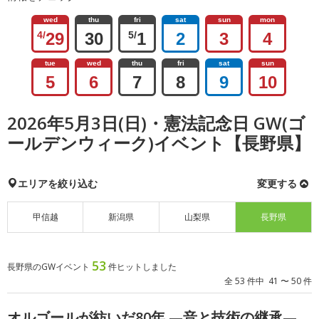
wed
thu
fri
sat
sun
mon
4/
29
30
5/
1
2
3
4
tue
wed
thu
fri
sat
sun
5
6
7
8
9
10
2026年5月3日(日)・憲法記念日 GW(ゴ
ールデンウィーク)イベント【長野県】
エリアを絞り込む
変更する
甲信越
新潟県
山梨県
長野県
53
長野県のGWイベント
件ヒットしました
全 53 件中 41 〜 50 件
オルゴールが紡いだ80年 —音と技術の継承—