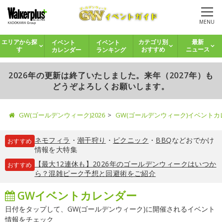
MENU
イベント
イベント
エリアから探
カテゴリ別
最新
カレンダー
ランキング
す
おすすめ
ニュース
2026年の更新は終了いたしました。来年（2027年）も
どうぞよろしくお願いします。
GW(ゴールデンウィーク)2026
GW(ゴールデンウィーク)イベント
ネモフィラ
・
潮干狩り
・
ピクニック
・
BBQ
などおでかけ
おすすめ
情報を大特集
【最大12連休も】2026年のゴールデンウィークはいつか
おすすめ
ら？混雑ピーク予想と回避術をご紹介
GWイベントカレンダー
日付をタップして、GW(ゴールデンウィーク)に開催されるイベント
情報をチェック