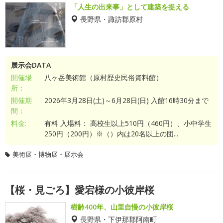
「人生の出来事」として建築を捉える
長野県・諏訪郡原村
展示会DATA
開催場
八ヶ岳美術館（原村歴史民俗資料館）
所：
開催期
2026年3月28日(土)～6月28日(日) 入館16時30分まで
間：
料金:
有料 入場料： 高校生以上510円（460円）、小中学生
250円（200円）※（）内は20名以上の団...
美術展・博物展・展示会
【桜・見ごろ】愛宕様の小彼岸桜
樹齢400年、山里自慢の小彼岸桜
長野県・下伊那郡阿南町