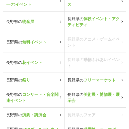
ーク)イベント
ス
長野県の
体験イベント・アク
長野県の
物産展
ティビティ
長野県の
アニメ・ゲームイベ
長野県の
無料イベント
ント
長野県の
動物ふれあいイベン
長野県の
花イベント
ト
長野県の
祭り
長野県の
フリーマーケット
長野県の
コンサート・音楽関
長野県の
美術展・博物展・展
連イベント
示会
長野県の
演劇・講演会
長野県の
フェア