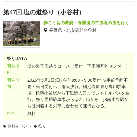
第47回 塩の道祭り（小谷村）
歩こう昔の旅姿～春爛漫の古道塩の道を行く
長野県・北安曇郡小谷村
祭りDATA
開催場
塩の道千国越えコース（受付：下里瀬基幹センター）
所：
開催期
2026年5月3日(日) 午前8:00～9:30受付 ※事前予約不
間：
要・当日受付へ。雨天決行。栂池高原祭り専用駐車
場・JR南小谷駅から下里瀬入口までシャトルバスを運
行。祭り専用駐車場からは7：15から、JR南小谷駅か
らは到着する列車に合わせて運行となる。
料金:
無料
無料イベント
祭り