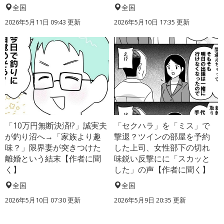
全国
全国
2026年5月11日 09:43 更新
2026年5月10日 17:35 更新
「10万円無断決済!?」誠実夫
「セクハラ」を「ミス」で
が釣り沼へ→「家族より趣
撃退？ツインの部屋を予約
味？」限界妻が突きつけた
した上司、女性部下の切れ
離婚という結末【作者に聞
味鋭い反撃にに「スカッと
く】
した」の声【作者に聞く】
全国
全国
2026年5月10日 07:30 更新
2026年5月9日 20:35 更新