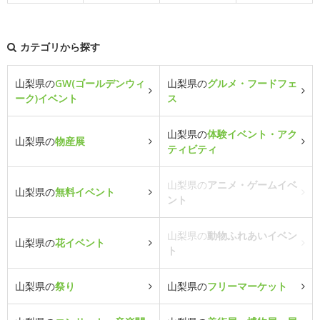
カテゴリから探す
山梨県の
GW(ゴールデンウィ
山梨県の
グルメ・フードフェ
ーク)イベント
ス
山梨県の
体験イベント・アク
山梨県の
物産展
ティビティ
山梨県の
アニメ・ゲームイベ
山梨県の
無料イベント
ント
山梨県の
動物ふれあいイベン
山梨県の
花イベント
ト
山梨県の
祭り
山梨県の
フリーマーケット