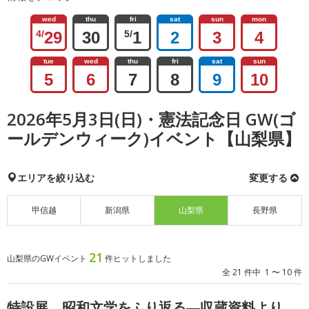
wed
thu
fri
sat
sun
mon
4/
29
30
5/
1
2
3
4
tue
wed
thu
fri
sat
sun
5
6
7
8
9
10
2026年5月3日(日)・憲法記念日 GW(ゴ
ールデンウィーク)イベント【山梨県】
エリアを絞り込む
変更する
甲信越
新潟県
山梨県
長野県
21
山梨県のGWイベント
件ヒットしました
全 21 件中 1 〜 10 件
特設展 昭和文学をふり返る―収蔵資料より