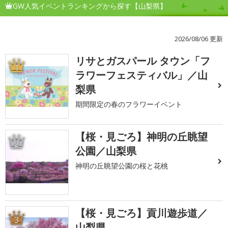
GW人気イベントランキングから探す【山梨県】
2026/08/06 更新
リサとガスパール タウン「フ
1
ラワーフェスティバル」／山
梨県
期間限定の春のフラワーイベント
【桜・見ごろ】神明の丘眺望
2
公園／山梨県
神明の丘眺望公園の桜と花桃
【桜・見ごろ】貢川遊歩道／
3
山梨県