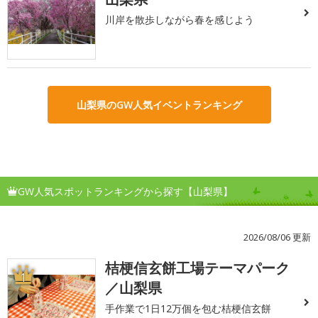
川岸を散歩しながら春を感じよう
山梨県のGW人気イベントランキング
GW人気スポットランキングから探す【山梨県】
2026/08/06 更新
桔梗信玄餅工場テーマパーク
1
／山梨県
手作業で1日12万個を包む桔梗信玄餅