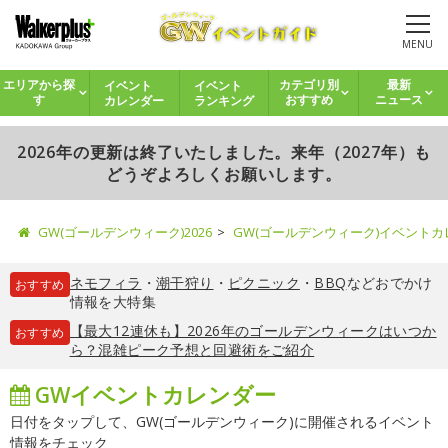
MENU
イベント
イベント
エリアから探
カテゴリ別
最新
カレンダー
ランキング
す
おすすめ
ニュース
2026年の更新は終了いたしました。来年（2027年）も
どうぞよろしくお願いします。
GW(ゴールデンウィーク)2026
GW(ゴールデンウィーク)イベント
ネモフィラ
・
潮干狩り
・
ピクニック
・
BBQ
などおでかけ
おすすめ
情報を大特集
【最大12連休も】2026年のゴールデンウィークはいつか
おすすめ
ら？混雑ピーク予想と回避術をご紹介
GWイベントカレンダー
日付をタップして、GW(ゴールデンウィーク)に開催されるイベント
情報をチェック