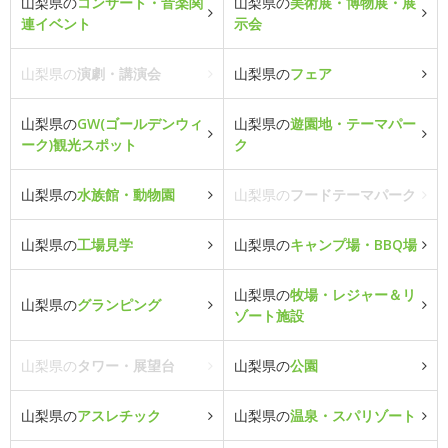
山梨県の
コンサート・音楽関
山梨県の
美術展・博物展・展
連イベント
示会
山梨県の
演劇・講演会
山梨県の
フェア
山梨県の
GW(ゴールデンウィ
山梨県の
遊園地・テーマパー
ーク)観光スポット
ク
山梨県の
水族館・動物園
山梨県の
フードテーマパーク
山梨県の
工場見学
山梨県の
キャンプ場・BBQ場
山梨県の
牧場・レジャー＆リ
山梨県の
グランピング
ゾート施設
山梨県の
タワー・展望台
山梨県の
公園
山梨県の
アスレチック
山梨県の
温泉・スパリゾート