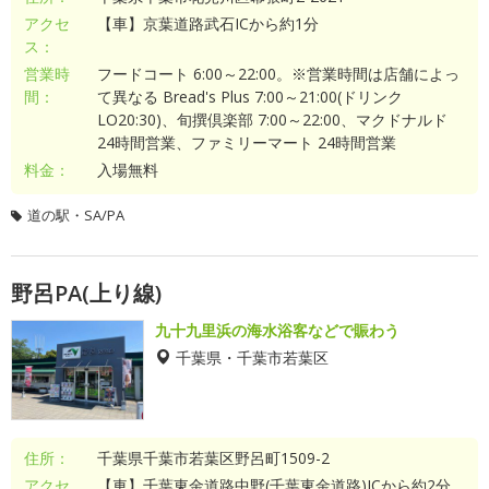
アクセ
【車】京葉道路武石ICから約1分
ス：
営業時
フードコート 6:00～22:00。※営業時間は店舗によっ
間：
て異なる Bread's Plus 7:00～21:00(ドリンク
LO20:30)、旬撰倶楽部 7:00～22:00、マクドナルド
24時間営業、ファミリーマート 24時間営業
料金：
入場無料
道の駅・SA/PA
野呂PA(上り線)
九十九里浜の海水浴客などで賑わう
千葉県・千葉市若葉区
住所：
千葉県千葉市若葉区野呂町1509-2
アクセ
【車】千葉東金道路中野(千葉東金道路)ICから約2分