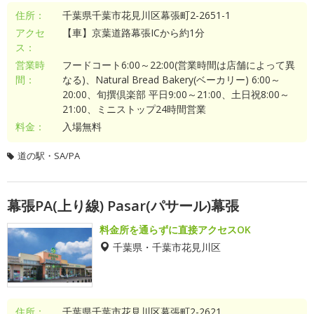
住所：
千葉県千葉市花見川区幕張町2-2651-1
アクセ
【車】京葉道路幕張ICから約1分
ス：
営業時
フードコート6:00～22:00(営業時間は店舗によって異
間：
なる)、Natural Bread Bakery(ベーカリー) 6:00～
20:00、旬撰倶楽部 平日9:00～21:00、土日祝8:00～
21:00、ミニストップ24時間営業
料金：
入場無料
道の駅・SA/PA
幕張PA(上り線) Pasar(パサール)幕張
料金所を通らずに直接アクセスOK
千葉県・千葉市花見川区
住所：
千葉県千葉市花見川区幕張町2-2621