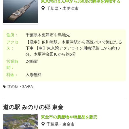
東京湾のまん中から360度の眺望を満喫する
千葉県・木更津市
住所：
千葉県木更津市中島地先
アクセ
【電車】JR川崎駅、木更津駅から高速バスで海ほたる
ス：
下車 【車】東京湾アクアライン川崎浮島ICから約10
分、木更津金田ICから約5分
営業時
24時間
間：
料金：
入場無料
道の駅・SA/PA
道の駅 みのりの郷 東金
東金市の農産物や特産品を販売
千葉県・東金市