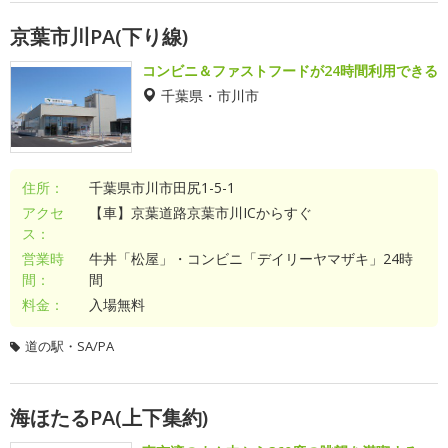
京葉市川PA(下り線)
コンビニ＆ファストフードが24時間利用できる
千葉県・市川市
住所：
千葉県市川市田尻1-5-1
アクセ
【車】京葉道路京葉市川ICからすぐ
ス：
営業時
牛丼「松屋」・コンビニ「デイリーヤマザキ」24時
間：
間
料金：
入場無料
道の駅・SA/PA
海ほたるPA(上下集約)