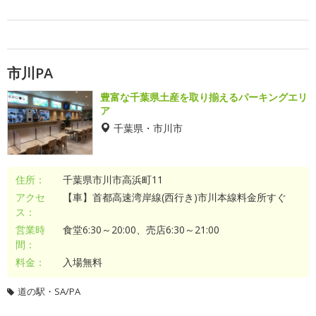
市川PA
豊富な千葉県土産を取り揃えるパーキングエリ
ア
千葉県・市川市
住所：
千葉県市川市高浜町11
アクセ
【車】首都高速湾岸線(西行き)市川本線料金所すぐ
ス：
営業時
食堂6:30～20:00、売店6:30～21:00
間：
料金：
入場無料
道の駅・SA/PA