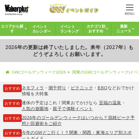
MENU
イベント
イベント
エリアから探
カテゴリ別
最新
カレンダー
ランキング
す
おすすめ
ニュース
2026年の更新は終了いたしました。来年（2027年）も
どうぞよろしくお願いします。
GW(ゴールデンウィーク)2026
関東のGW(ゴールデンウィーク)イ
ネモフィラ
・
潮干狩り
・
ピクニック
・
BBQ
などおでかけ
おすすめ
情報を大特集
連休の予定はこれ！関東おでかけなら
至福の温泉
・
おすすめ
人気の遊園地
・
親子で体験イベント
2026年のゴールデンウィークはいつから？混雑ピーク予
おすすめ
想と回避術をご紹介
今年のGWどこ行く！？関東・関西・東海エリア別スポ
おすすめ
ットガイド