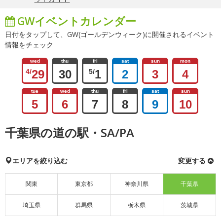
GWイベントカレンダー
日付をタップして、GW(ゴールデンウィーク)に開催されるイベント
情報をチェック
wed
thu
fri
sat
sun
mon
4/
29
30
5/
1
2
3
4
tue
wed
thu
fri
sat
sun
5
6
7
8
9
10
千葉県の道の駅・SA/PA
エリアを絞り込む
変更する
関東
東京都
神奈川県
千葉県
埼玉県
群馬県
栃木県
茨城県