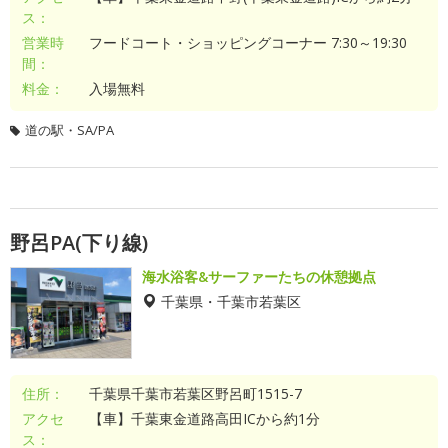
ス：
営業時
フードコート・ショッピングコーナー 7:30～19:30
間：
料金：
入場無料
道の駅・SA/PA
野呂PA(下り線)
海水浴客&サーファーたちの休憩拠点
千葉県・千葉市若葉区
住所：
千葉県千葉市若葉区野呂町1515-7
アクセ
【車】千葉東金道路高田ICから約1分
ス：