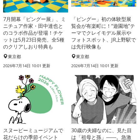
7月開幕「ピングー展」、ミ
「ピングー」初の体験型展
ニチュア作家・田中達也と
覧会が有楽町に！“遊園地”テ
のコラボ作品が登場！チケ
ーマでクレイモデル展示や
ットは5月23日発売、全5種
フォトスポット、JR上野駅で
のクリアしおり特典も
は先行映像も
東京都
東京都
2026年7月14日 10:01 更新
2026年7月14日 10:01 更新
スヌーピーミュージアムで
30歳の夫婦なのに、見た目
花だらけの季節イベント
は「祖母と孫」――。急激