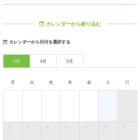
カレンダーから絞り込む
カレンダーから日付を選択する
3月
4月
5月
月
火
水
木
金
土
日
1
2
3
4
5
6
7
8