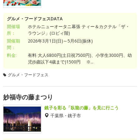
グルメ・フードフェスDATA
開催場
ホテルニューオータニ幕張 ティー＆カクテル「ザ・
所：
ラウンジ」(ロビィ階)
開催期
2026年3月1日(日)～5月6日(振休)
間：
料金:
有料 大人6800円(土日祝7500円)、小学生3000円、幼
児(6歳以下4歳まで)1500円 ※...
グルメ・フードフェス
妙福寺の藤まつり
銚子を彩る「臥龍の藤」を見に行こう
千葉県・銚子市