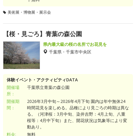
美術展・博物展・展示会
【桜・見ごろ】青葉の森公園
県内最大級の桜の名所でお花見を
千葉県・千葉市中央区
体験イベント・アクティビティDATA
開催場
千葉県立青葉の森公園
所：
開催期
2026年3月中旬～2026年4月下旬 園内は年中無休24
間：
時間花見を楽しめる。品種により見ごろの時期は異な
る。（河津桜：3月中旬、染井吉野：4月上旬、八重
桜等：4月中下旬）また、開花状況は気象等により変
動あり。
料金:
無料