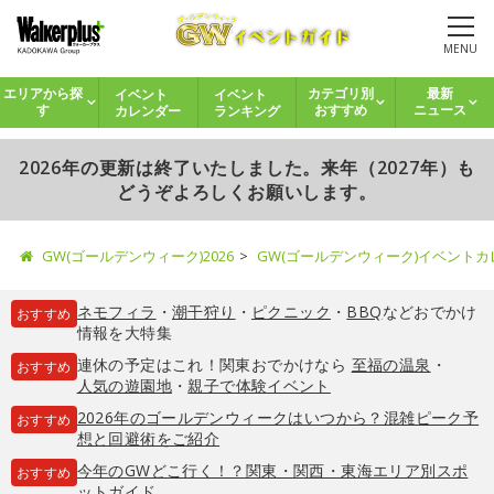
MENU
イベント
イベント
エリアから探
カテゴリ別
最新
カレンダー
ランキング
す
おすすめ
ニュース
2026年の更新は終了いたしました。来年（2027年）も
どうぞよろしくお願いします。
GW(ゴールデンウィーク)2026
GW(ゴールデンウィーク)イベント
ネモフィラ
・
潮干狩り
・
ピクニック
・
BBQ
などおでかけ
おすすめ
情報を大特集
連休の予定はこれ！関東おでかけなら
至福の温泉
・
おすすめ
人気の遊園地
・
親子で体験イベント
2026年のゴールデンウィークはいつから？混雑ピーク予
おすすめ
想と回避術をご紹介
今年のGWどこ行く！？関東・関西・東海エリア別スポ
おすすめ
ットガイド