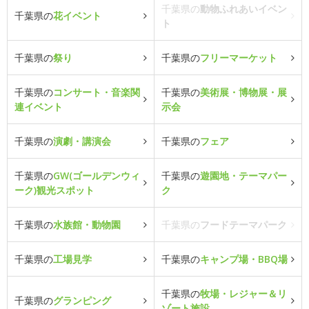
千葉県の
動物ふれあいイベン
千葉県の
花イベント
ト
千葉県の
祭り
千葉県の
フリーマーケット
千葉県の
コンサート・音楽関
千葉県の
美術展・博物展・展
連イベント
示会
千葉県の
演劇・講演会
千葉県の
フェア
千葉県の
GW(ゴールデンウィ
千葉県の
遊園地・テーマパー
ーク)観光スポット
ク
千葉県の
水族館・動物園
千葉県の
フードテーマパーク
千葉県の
工場見学
千葉県の
キャンプ場・BBQ場
千葉県の
牧場・レジャー＆リ
千葉県の
グランピング
ゾート施設