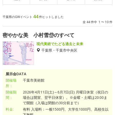
44
千葉県のGWイベント
件ヒットしました
全 44 件中 1 〜 10 件
密やかな美 小村雪岱のすべて
現代美術でたどる過去と未来
千葉県・千葉市中央区
展示会DATA
開催場
千葉市美術館
所：
開催期
2026年4月11日(土)～6月7日(日) 月曜日休室（祝日の
間：
場合は開室、翌平日休室）。※金曜・土曜は20:00ま
で開館（入場は閉館の30分前まで）
料金:
有料 入場料：一般1500円、大学生1000円、高校生以
下無料