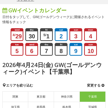
GWイベントカレンダー
日付をタップして、GW(ゴールデンウィーク)に開催されるイベント
情報をチェック
wed
thu
fri
sat
sun
mon
4/
29
30
5/
1
2
3
4
tue
wed
thu
fri
sat
sun
5
6
7
8
9
10
2026年4月24日(金) GW(ゴールデンウ
ィーク)イベント【千葉県】
エリアを絞り込む
変更する
関東
東京都
神奈川県
千葉県
埼玉県
群馬県
栃木県
茨城県