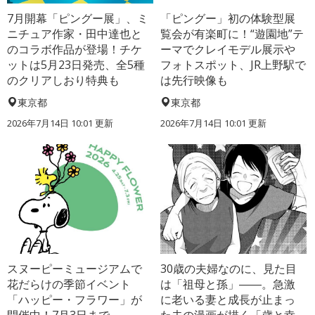
7月開幕「ピングー展」、ミ
「ピングー」初の体験型展
ニチュア作家・田中達也と
覧会が有楽町に！“遊園地”テ
のコラボ作品が登場！チケ
ーマでクレイモデル展示や
ットは5月23日発売、全5種
フォトスポット、JR上野駅で
のクリアしおり特典も
は先行映像も
東京都
東京都
2026年7月14日 10:01 更新
2026年7月14日 10:01 更新
スヌーピーミュージアムで
30歳の夫婦なのに、見た目
花だらけの季節イベント
は「祖母と孫」――。急激
「ハッピー・フラワー」が
に老いる妻と成長が止まっ
開催中！7月3日まで
た夫の漫画が描く「歳と幸