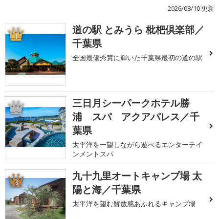
2026/08/10 更新
道の駅 とみうら 枇杷倶楽部／
1
千葉県
全国最優秀賞に輝いた千葉県最初の道の駅
三日月シーパークホテル勝
2
浦 スパ アクアパレス／千
葉県
太平洋を一望しながら遊べるエンターテイ
ンメントスパ
九十九里オートキャンプ場 太
3
陽と海／千葉県
太平洋を望む解放感あふれるキャンプ場