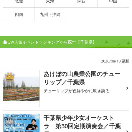
北陸
東海
関西
中国
四国
九州・沖縄
GW人気イベントランキングから探す【千葉県】
2026/08/10 更新
あけぼの山農業公園のチュー
1
リップ／千葉県
チューリップが色鮮やかに咲き誇る
千葉県少年少女オーケスト
2
ラ 第30回定期演奏会／千葉