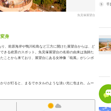
千
5
魚見塚展望台
に変身
にあり、前原海岸や鴨川松島など三方に開けた展望台からは、ど
望できる絶景のスポット。魚見塚展望台の名前の由来は漁師た
いたことから来ており、展望台にある女神像「暁風」がシンボ
明かりが灯ると、まるでホタルのような淡い光に包まれ、ムー