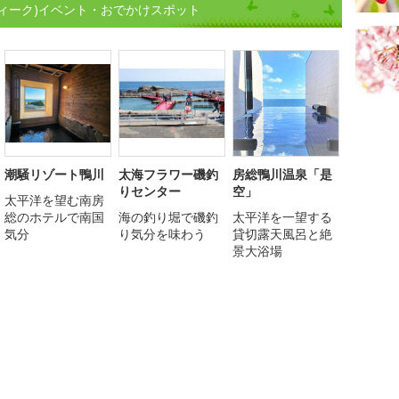
ィーク)イベント・おでかけスポット
潮騒リゾート鴨川
太海フラワー磯釣
房総鴨川温泉「是
りセンター
空」
太平洋を望む南房
総のホテルで南国
海の釣り堀で磯釣
太平洋を一望する
気分
り気分を味わう
貸切露天風呂と絶
景大浴場