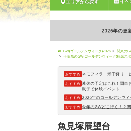
イベ
エリアから探す
2026年の
GW(ゴールデンウィーク)2026
関東のG
千葉県のGW(ゴールデンウィーク)観光ス
ネモフィラ
・
潮干狩り
・
おすすめ
連休の予定はこれ！関東
おすすめ
親子で体験イベント
2026年のゴールデンウ
おすすめ
今年のGWどこ行く！？
おすすめ
魚見塚展望台