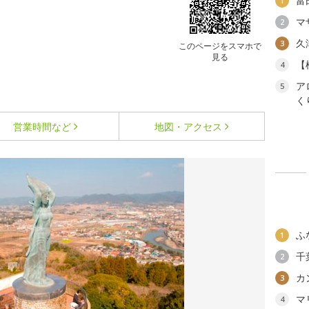
富
1
マ
2
久
3
このページをスマホで
見る
【
4
ア
5
く
営業時間など
地図・アクセス
ふ
1
千
2
カ
3
マ
4