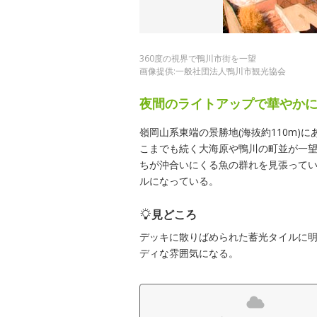
360度の視界で鴨川市街を一望
画像提供:一般社団法人鴨川市観光協会
夜間のライトアップで華やか
嶺岡山系東端の景勝地(海抜約110m)
こまでも続く大海原や鴨川の町並が一
ちが沖合いにくる魚の群れを見張って
ルになっている。
見どころ
デッキに散りばめられた蓄光タイルに
ディな雰囲気になる。