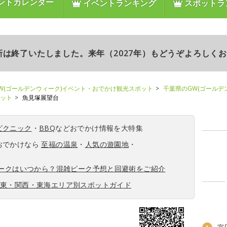
ントカレンダー
イベントランキング
スポットラ
更新は終了いたしました。来年（2027年）もどうぞよろしく
W(ゴールデンウィーク)イベント・おでかけ観光スポット
千葉県のGW(ゴールデ
ポット
魚見塚展望台
ピクニック
・
BBQ
などおでかけ情報を大特集
おでかけなら
至福の温泉
・
人気の遊園地
・
ィークはいつから？混雑ピーク予想と回避術をご紹介
関東・関西・東海エリア別スポットガイド