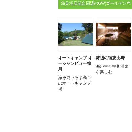
魚見塚展望台周辺のGW(ゴールデンウ
オートキャンプ オ
海辺の宿恵比寿
ーシャンビュー鴨
海の幸と鴨川温泉
川
を楽しむ
海を見下ろす高台
のオートキャンプ
場