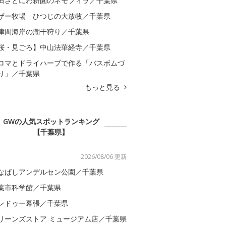
田さとにわ耕園のネモフィラ／千葉県
ザー牧場 ひつじの大放牧／千葉県
津間海岸の潮干狩り／千葉県
桜・見ごろ】中山法華経寺／千葉県
ロマとドライハーブで作る「バスボムづ
り」／千葉県
もっと見る
GWの人気スポットランキング
【千葉県】
2026/08/06 更新
なばしアンデルセン公園／千葉県
葉市科学館／千葉県
ンドゥー幕張／千葉県
リーンズストア ミュージアム店／千葉県