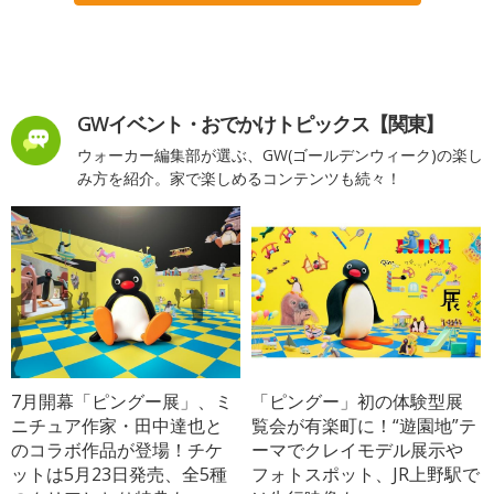
GWイベント・おでかけトピックス【関東】
ウォーカー編集部が選ぶ、GW(ゴールデンウィーク)の楽し
み方を紹介。家で楽しめるコンテンツも続々！
7月開幕「ピングー展」、ミ
「ピングー」初の体験型展
ニチュア作家・田中達也と
覧会が有楽町に！“遊園地”テ
のコラボ作品が登場！チケ
ーマでクレイモデル展示や
ットは5月23日発売、全5種
フォトスポット、JR上野駅で