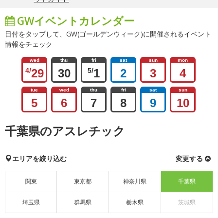
GWイベントカレンダー
日付をタップして、GW(ゴールデンウィーク)に開催されるイベント
情報をチェック
wed
thu
fri
sat
sun
mon
4/
29
30
5/
1
2
3
4
tue
wed
thu
fri
sat
sun
5
6
7
8
9
10
千葉県のアスレチック
エリアを絞り込む
変更する
関東
東京都
神奈川県
千葉県
埼玉県
群馬県
栃木県
茨城県