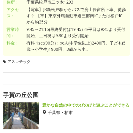
住所：
千葉県松戸市二ツ木1293
アクセ
【電車】JR新松戸駅からバスで房山停留所下車、徒歩
ス：
すぐ 【車】東京外環自動車道三郷南ICまたは松戸IC
から約25分
営業時
9:45～21:15(最終受付は19:45) ※平日は9:45より受付
間：
開始、土日祝は9:30より受付開始
料金：
有料 1set(90分)：大人(中学生以上)2400円、子ども(5
歳〜小学生)1900円、3歳から小...
アスレチック
手賀の丘公園
豊かな自然の中でのびのびと遊ぶことができる
千葉県・柏市