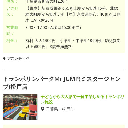
住所：
千葉県市川市大町226-1
アクセ
【電車】新京成電鉄くぬぎ山駅から徒歩15分。北総
ス：
線大町駅から徒歩5分 【車】京葉道路市川ICまたは原
木ICから約20分
営業時
9:30～17:00 (入場は15:00まで)
間：
料金：
有料 大人1300円、小学生・中学生1000円、幼児(3歳
以上)800円、3歳未満無料
アスレチック
トランポリンパークMr.JUMP(ミスタージャン
プ)松戸店
子どもから大人まで一日中楽しめるトランポリ
ン施設
千葉県・松戸市