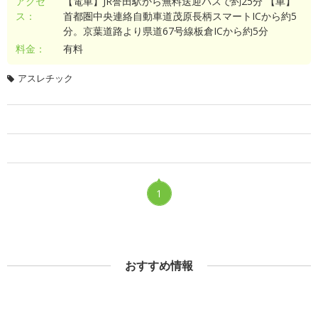
アクセ
【電車】JR誉田駅から無料送迎バスで約25分 【車】
ス：
首都圏中央連絡自動車道茂原長柄スマートICから約5
分。京葉道路より県道67号線板倉ICから約5分
料金：
有料
アスレチック
1
おすすめ情報