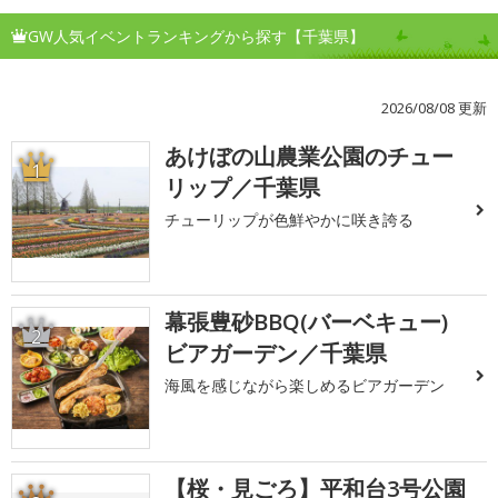
GW人気イベントランキングから探す【千葉県】
2026/08/08 更新
あけぼの山農業公園のチュー
1
リップ／千葉県
チューリップが色鮮やかに咲き誇る
幕張豊砂BBQ(バーベキュー)
2
ビアガーデン／千葉県
海風を感じながら楽しめるビアガーデン
【桜・見ごろ】平和台3号公園