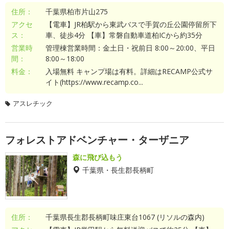
住所：
千葉県柏市片山275
アクセ
【電車】JR柏駅から東武バスで手賀の丘公園停留所下
ス：
車、徒歩4分 【車】常磐自動車道柏ICから約35分
営業時
管理棟営業時間：金土日・祝前日 8:00～20:00、平日
間：
8:00～18:00
料金：
入場無料 キャンプ場は有料。詳細はRECAMP公式サ
イト(https://www.recamp.co...
アスレチック
フォレストアドベンチャー・ターザニア
森に飛び込もう
千葉県・長生郡長柄町
住所：
千葉県長生郡長柄町味庄東台1067 (リソルの森内)