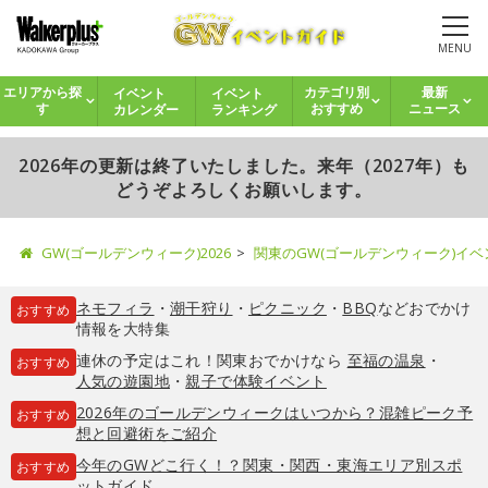
MENU
イベント
イベント
エリアから探
カテゴリ別
最新
カレンダー
ランキング
す
おすすめ
ニュース
2026年の更新は終了いたしました。来年（2027年）も
どうぞよろしくお願いします。
GW(ゴールデンウィーク)2026
関東のGW(ゴールデンウィーク)イ
ネモフィラ
・
潮干狩り
・
ピクニック
・
BBQ
などおでかけ
おすすめ
情報を大特集
連休の予定はこれ！関東おでかけなら
至福の温泉
・
おすすめ
人気の遊園地
・
親子で体験イベント
2026年のゴールデンウィークはいつから？混雑ピーク予
おすすめ
想と回避術をご紹介
今年のGWどこ行く！？関東・関西・東海エリア別スポ
おすすめ
ットガイド