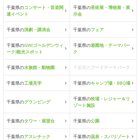
千葉県の
コンサート・音楽関
千葉県の
美術展・博物展・展
連イベント
示会
千葉県の
演劇・講演会
千葉県の
フェア
千葉県の
GW(ゴールデンウィ
千葉県の
遊園地・テーマパー
ーク)観光スポット
ク
千葉県の
水族館・動物園
千葉県の
フードテーマパーク
千葉県の
工場見学
千葉県の
キャンプ場・BBQ場
千葉県の
牧場・レジャー＆リ
千葉県の
グランピング
ゾート施設
千葉県の
タワー・展望台
千葉県の
公園
千葉県の
アスレチック
千葉県の
温泉・スパリゾート