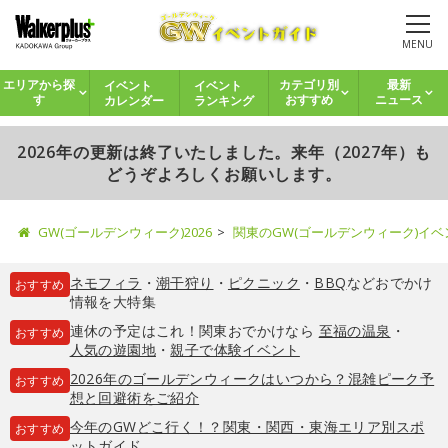
MENU
イベント
イベント
エリアから探
カテゴリ別
最新
カレンダー
ランキング
す
おすすめ
ニュース
2026年の更新は終了いたしました。来年（2027年）も
どうぞよろしくお願いします。
GW(ゴールデンウィーク)2026
関東のGW(ゴールデンウィーク)イ
ネモフィラ
・
潮干狩り
・
ピクニック
・
BBQ
などおでかけ
おすすめ
情報を大特集
連休の予定はこれ！関東おでかけなら
至福の温泉
・
おすすめ
人気の遊園地
・
親子で体験イベント
2026年のゴールデンウィークはいつから？混雑ピーク予
おすすめ
想と回避術をご紹介
今年のGWどこ行く！？関東・関西・東海エリア別スポ
おすすめ
ットガイド