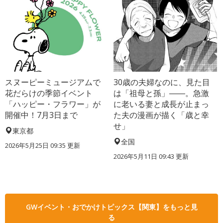
スヌーピーミュージアムで
30歳の夫婦なのに、見た目
花だらけの季節イベント
は「祖母と孫」――。急激
「ハッピー・フラワー」が
に老いる妻と成長が止まっ
開催中！7月3日まで
た夫の漫画が描く「歳と幸
せ」
東京都
全国
2026年5月25日 09:35 更新
2026年5月11日 09:43 更新
GWイベント・おでかけトピックス【関東】をもっと見
る