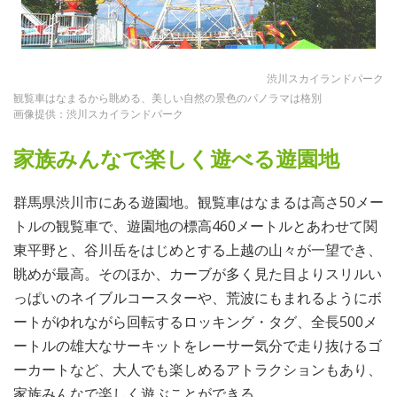
渋川スカイランドパーク
観覧車はなまるから眺める、美しい自然の景色のパノラマは格別
画像提供：渋川スカイランドパーク
家族みんなで楽しく遊べる遊園地
群馬県渋川市にある遊園地。観覧車はなまるは高さ50メー
トルの観覧車で、遊園地の標高460メートルとあわせて関
東平野と、谷川岳をはじめとする上越の山々が一望でき、
眺めが最高。そのほか、カーブが多く見た目よりスリルい
っぱいのネイブルコースターや、荒波にもまれるようにボ
ートがゆれながら回転するロッキング・タグ、全長500メ
ートルの雄大なサーキットをレーサー気分で走り抜けるゴ
ーカートなど、大人でも楽しめるアトラクションもあり、
家族みんなで楽しく遊ぶことができる。