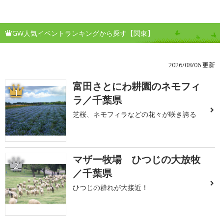
GW人気イベントランキングから探す【関東】
2026/08/06 更新
富田さとにわ耕園のネモフィ
1
ラ／千葉県
芝桜、ネモフィラなどの花々が咲き誇る
マザー牧場 ひつじの大放牧
2
／千葉県
ひつじの群れが大接近！