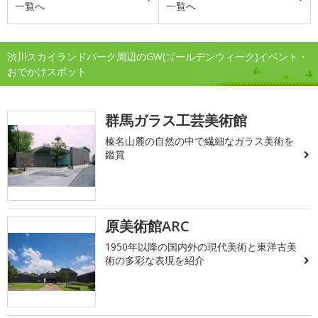
一覧へ
一覧へ
渋川スカイランドパーク周辺のGW(ゴールデンウィーク)イベント・
おでかけスポット
群馬ガラス工芸美術館
榛名山麓の自然の中で繊細なガラス美術を
鑑賞
原美術館ARC
1950年以降の国内外の現代美術と東洋古美
術の多彩な表現を紹介