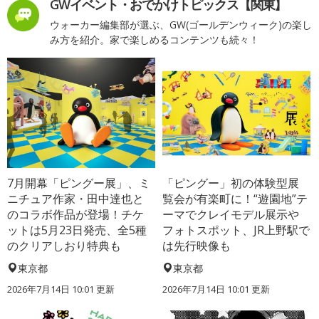
GWイベント・おでかけトピックス【関東】
ウォーカー編集部が選ぶ、GW(ゴールデンウィーク)の楽し
み方を紹介。家で楽しめるコンテンツも続々！
7月開幕「ピングー展」、ミ
「ピングー」初の体験型展
ニチュア作家・田中達也と
覧会が有楽町に！“遊園地”テ
のコラボ作品が登場！チケ
ーマでクレイモデル展示や
ットは5月23日発売、全5種
フォトスポット、JR上野駅で
のクリアしおり特典も
は先行映像も
東京都
東京都
2026年7月14日 10:01 更新
2026年7月14日 10:01 更新