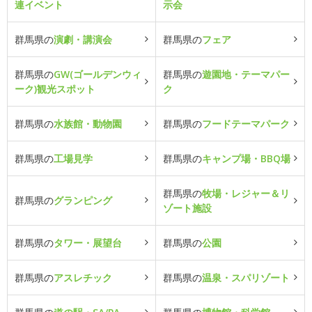
連イベント
示会
群馬県の
演劇・講演会
群馬県の
フェア
群馬県の
GW(ゴールデンウィ
群馬県の
遊園地・テーマパー
ーク)観光スポット
ク
群馬県の
水族館・動物園
群馬県の
フードテーマパーク
群馬県の
工場見学
群馬県の
キャンプ場・BBQ場
群馬県の
牧場・レジャー＆リ
群馬県の
グランピング
ゾート施設
群馬県の
タワー・展望台
群馬県の
公園
群馬県の
アスレチック
群馬県の
温泉・スパリゾート