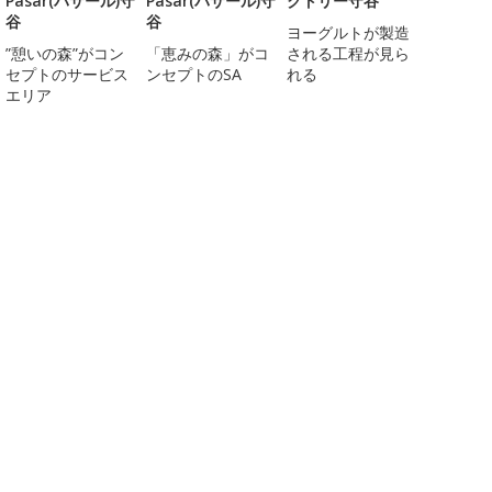
Pasar(パサール)守
Pasar(パサール)守
クトリー守谷
谷
谷
ヨーグルトが製造
”憩いの森”がコン
「恵みの森」がコ
される工程が見ら
セプトのサービス
ンセプトのSA
れる
エリア