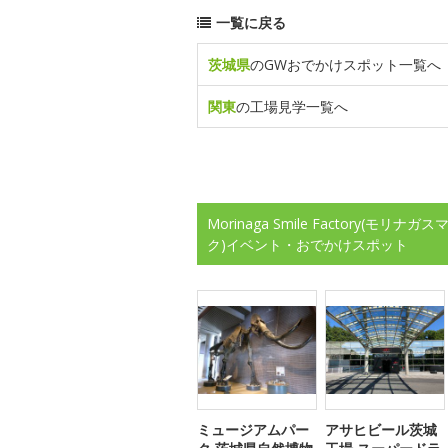
一覧に戻る
茨城県
のGWおでかけスポット一覧へ
関東
の工場見学一覧へ
Morinaga Smile Factory
ク)イベント・おでかけスポット
ミュージアムパー
アサヒビール茨城