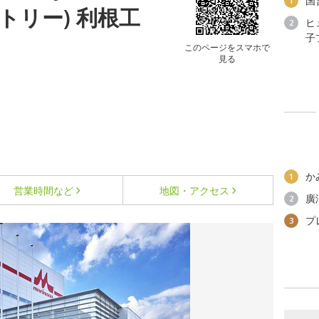
国
1
トリー) 利根工
ヒ
2
子
このページをスマホで
見る
か
1
営業時間など
地図・アクセス
廣
2
プ
3