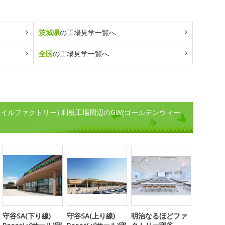
茨城県
の工場見学一覧へ
全国
の工場見学一覧へ
(モリナガスマイルファクトリー) 利根工場周辺のGW(ゴールデンウィー
守谷SA(下り線)
守谷SA(上り線)
明治なるほどファ