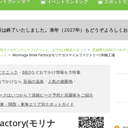
ントカレンダー
イベントランキング
スポットラ
更新は終了いたしました。来年（2027年）もどうぞよろしく
W(ゴールデンウィーク)イベント・おでかけ観光スポット
茨城県のGW(ゴールデ
ポット
Morinaga Smile Factory(モリナガスマイルファクトリー) 利根工場
ピクニック
・
BBQ
などおでかけ情報を大特集
おでかけなら
至福の温泉
・
人気の遊園地
・
ィークはいつから？混雑ピーク予想と回避術をご紹介
関東・関西・東海エリア別スポットガイド
 Factory(モリナ