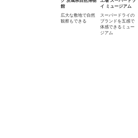
ク 茨城県自然博物
工場 スーパードラ
館
イ ミュージアム
広大な敷地で自然
スーパードライの
観察もできる
ブランドを五感で
体感できるミュー
ジアム