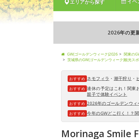
イベ
エリアから探す
2026年の
GW(ゴールデンウィーク)2026
関東のG
茨城県のGW(ゴールデンウィーク)観光ス
ネモフィラ
・
潮干狩り
・
おすすめ
連休の予定はこれ！関東
おすすめ
親子で体験イベント
2026年のゴールデンウ
おすすめ
今年のGWどこ行く！？
おすすめ
Morinaga Smile