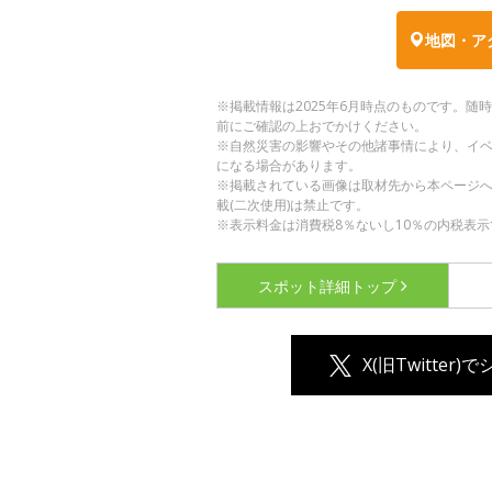
地図・ア
※掲載情報は2025年6月時点のものです。
前にご確認の上おでかけください。
※自然災害の影響やその他諸事情により、イ
になる場合があります。
※掲載されている画像は取材先から本ページ
載(二次使用)は禁止です。
※表示料金は消費税8％ないし10％の内税表示
スポット詳細
トップ
X(旧Twitter)