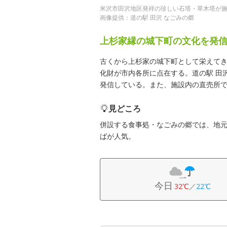
米沢市田沢地区発祥の珍しい石塔・草木塔が
画像提供：道の駅 田沢 なごみの郷
上杉家縁の城下町の文化を発
古くから上杉家の城下町として栄えて
化財が市内各所に点在する。道の駅 田
発信している。また、施設内の直売所
見どころ
併設する食事処・なごみの郷では、地
ばが人気。
今日
32℃
／
22℃