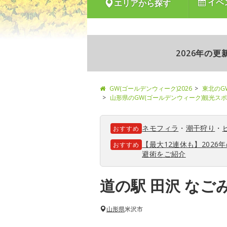
イベ
エリアから探す
2026年の
GW(ゴールデンウィーク)2026
東北のG
山形県のGW(ゴールデンウィーク)観光ス
ネモフィラ
・
潮干狩り
・
おすすめ
【最大12連休も】202
おすすめ
避術をご紹介
道の駅 田沢 なご
山形県
米沢市