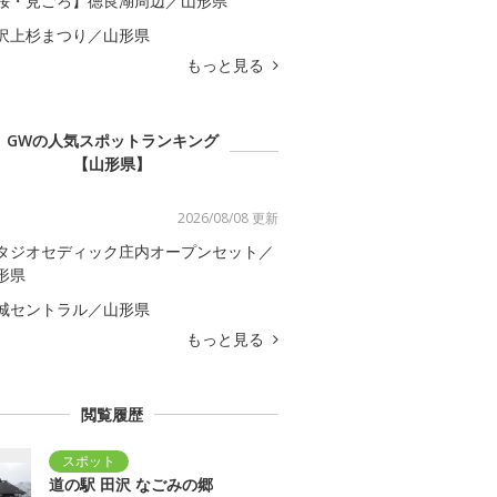
桜・見ごろ】徳良湖周辺／山形県
沢上杉まつり／山形県
もっと見る
GWの人気スポットランキング
【山形県】
2026/08/08 更新
タジオセディック庄内オープンセット／
形県
城セントラル／山形県
もっと見る
閲覧履歴
道の駅 田沢 なごみの郷