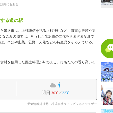
施設内にもある
信する道の駅
きた米沢市は、上杉謙信を祀る上杉神社など、貴重な史跡や文
沢 なごみの郷では、そうした米沢市の文化をさまざまな形で
では、そばや山菜、笹野一刀彫などの特産品をそろえている。
元食材を使用した郷土料理が味わえる。打ちたての香り高いそ
明日
30℃
／
22℃
天気情報提供元：株式会社ライフビジネスウェザー