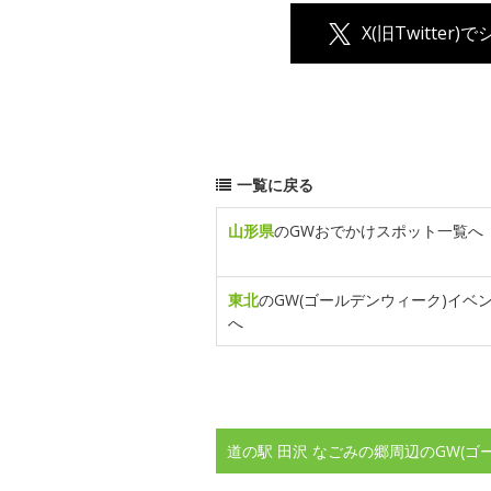
X(旧Twitter)
一覧に戻る
山形県
のGWおでかけスポット一覧へ
東北
のGW(ゴールデンウィーク)イベ
へ
道の駅 田沢 なごみの郷周辺のGW(