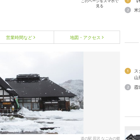
【
1
このページをスマホで
見る
米
2
営業時間など
地図・アクセス
ス
1
山
霞
2
道の駅 田沢 なごみの郷