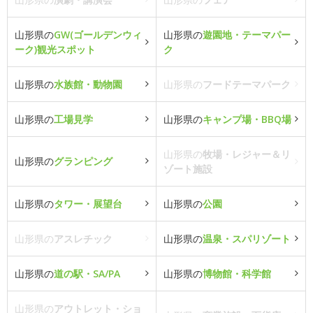
山形県の
GW(ゴールデンウィ
山形県の
遊園地・テーマパー
ーク)観光スポット
ク
山形県の
水族館・動物園
山形県の
フードテーマパーク
山形県の
工場見学
山形県の
キャンプ場・BBQ場
山形県の
牧場・レジャー＆リ
山形県の
グランピング
ゾート施設
山形県の
タワー・展望台
山形県の
公園
山形県の
アスレチック
山形県の
温泉・スパリゾート
山形県の
道の駅・SA/PA
山形県の
博物館・科学館
山形県の
アウトレット・ショ