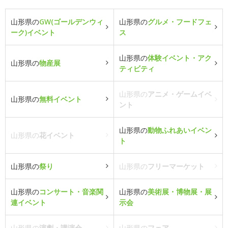
山形県の
GW(ゴールデンウィ
山形県の
グルメ・フードフェ
ーク)イベント
ス
山形県の
体験イベント・アク
山形県の
物産展
ティビティ
山形県の
アニメ・ゲームイベ
山形県の
無料イベント
ント
山形県の
動物ふれあいイベン
山形県の
花イベント
ト
山形県の
祭り
山形県の
フリーマーケット
山形県の
コンサート・音楽関
山形県の
美術展・博物展・展
連イベント
示会
山形県の
演劇・講演会
山形県の
フェア