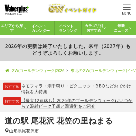
MENU
イベント
イベント
エリアから探
カテゴリ別
最新
カレンダー
ランキング
す
おすすめ
ニュース
2026年の更新は終了いたしました。来年（2027年）も
どうぞよろしくお願いします。
GW(ゴールデンウィーク)2026
東北のGW(ゴールデンウィーク)イ
ネモフィラ
・
潮干狩り
・
ピクニック
・
BBQ
などおでかけ
おすすめ
情報を大特集
【最大12連休も】2026年のゴールデンウィークはいつか
おすすめ
ら？混雑ピーク予想と回避術をご紹介
道の駅 尾花沢 花笠の里ねまる
山形県
尾花沢市