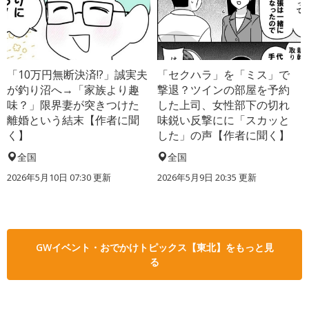
「10万円無断決済!?」誠実夫
「セクハラ」を「ミス」で
が釣り沼へ→「家族より趣
撃退？ツインの部屋を予約
味？」限界妻が突きつけた
した上司、女性部下の切れ
離婚という結末【作者に聞
味鋭い反撃にに「スカッと
く】
した」の声【作者に聞く】
全国
全国
2026年5月10日 07:30 更新
2026年5月9日 20:35 更新
GWイベント・おでかけトピックス【東北】をもっと見
る