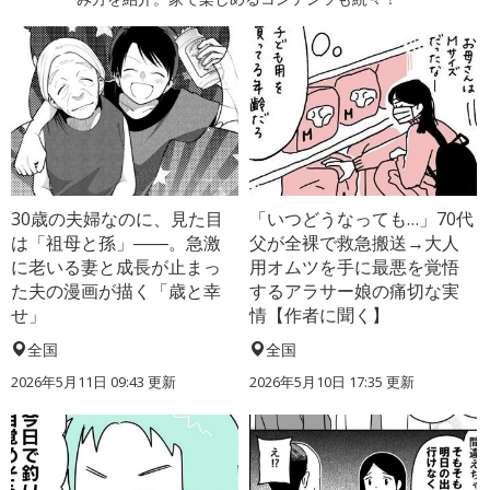
30歳の夫婦なのに、見た目
「いつどうなっても…」70代
は「祖母と孫」――。急激
父が全裸で救急搬送→大人
に老いる妻と成長が止まっ
用オムツを手に最悪を覚悟
た夫の漫画が描く「歳と幸
するアラサー娘の痛切な実
せ」
情【作者に聞く】
全国
全国
2026年5月11日 09:43 更新
2026年5月10日 17:35 更新