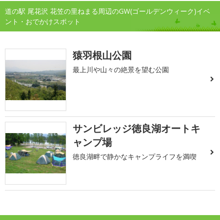
道の駅 尾花沢 花笠の里ねまる周辺のGW(ゴールデンウィーク)イベ
ント・おでかけスポット
猿羽根山公園
最上川や山々の絶景を望む公園
サンビレッジ徳良湖オートキ
ャンプ場
徳良湖畔で静かなキャンプライフを満喫