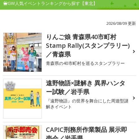
GW人気イベントランキングから探す【東北】
2026/08/09 更新
りんご娘 青森県40市町村
1
Stamp Rally(スタンプラリー)
／青森県
青森県の40市町村を巡るスタンプラリー
遠野物語×謎解き 異界ハンタ
2
ー試験／岩手県
『遠野物語』の世界を舞台にした周遊型謎
解きイベント
CAPIC刑務所作業製品 展示即
3
売会／岩手県