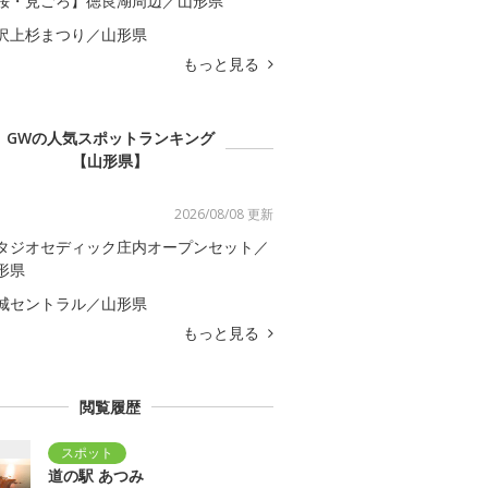
桜・見ごろ】徳良湖周辺／山形県
沢上杉まつり／山形県
もっと見る
GWの人気スポットランキング
【山形県】
2026/08/08 更新
タジオセディック庄内オープンセット／
形県
城セントラル／山形県
もっと見る
閲覧履歴
道の駅 あつみ