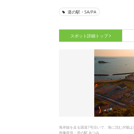
道の駅・SA/PA
スポット詳細
トップ
海岸線を走る国道7号沿いで、海に沈む夕陽は
画像提供：道の駅 あつみ