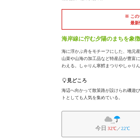
※ この
最新
海岸線に佇む夕陽のまちを象
海に浮かぶ舟をモチーフにした、地元
山菜や山海の加工品など特産品が豊富
わえる。しゃりん寒鱈まつりやしゃり
見どころ
海辺へ向かって散策路が設けられ磯遊
トとしても人気を集めている。
今日
32℃
／
22℃