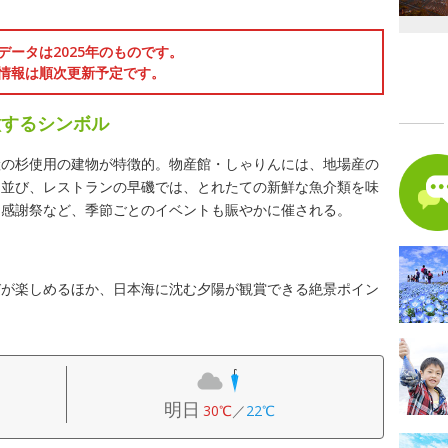
データは2025年のものです。
情報は順次更新予定です。
徴するシンボル
産の杉使用の建物が特徴的。物産館・しゃりんには、地場産の
に並び、レストランの早磯では、とれたての新鮮な魚介類を味
ん感謝祭など、季節ごとのイベントも賑やかに催される。
びが楽しめるほか、日本海に沈む夕陽が観賞できる絶景ポイン
明日
30℃
／
22℃