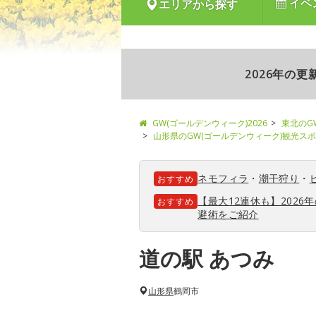
イベ
エリアから探す
2026年の
GW(ゴールデンウィーク)2026
東北のG
山形県のGW(ゴールデンウィーク)観光ス
ネモフィラ
・
潮干狩り
・
おすすめ
【最大12連休も】202
おすすめ
避術をご紹介
道の駅 あつみ
山形県
鶴岡市