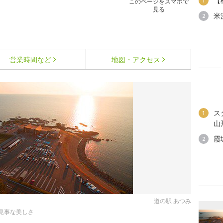
【
1
このページをスマホで
見る
米
2
営業時間など
地図・アクセス
ス
1
山
霞
2
道の駅 あつみ
見事な美しさ