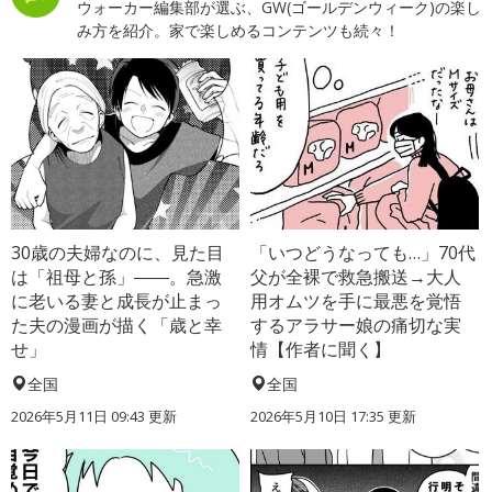
ウォーカー編集部が選ぶ、GW(ゴールデンウィーク)の楽し
み方を紹介。家で楽しめるコンテンツも続々！
30歳の夫婦なのに、見た目
「いつどうなっても…」70代
は「祖母と孫」――。急激
父が全裸で救急搬送→大人
に老いる妻と成長が止まっ
用オムツを手に最悪を覚悟
た夫の漫画が描く「歳と幸
するアラサー娘の痛切な実
せ」
情【作者に聞く】
全国
全国
2026年5月11日 09:43 更新
2026年5月10日 17:35 更新