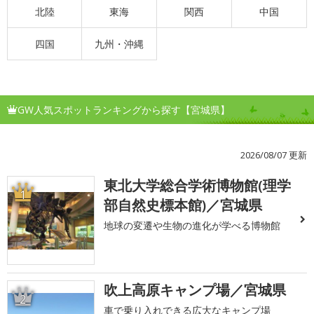
北陸
東海
関西
中国
四国
九州・沖縄
GW人気スポットランキングから探す【宮城県】
2026/08/07 更新
東北大学総合学術博物館(理学
1
部自然史標本館)／宮城県
地球の変遷や生物の進化が学べる博物館
吹上高原キャンプ場／宮城県
2
車で乗り入れできる広大なキャンプ場