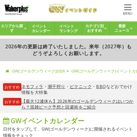
MENU
イベント
イベント
エリアから探
カテゴリ別
最新
カレンダー
ランキング
す
おすすめ
ニュース
2026年の更新は終了いたしました。来年（2027年）も
どうぞよろしくお願いします。
GW(ゴールデンウィーク)2026
GW(ゴールデンウィーク)イベント
ネモフィラ
・
潮干狩り
・
ピクニック
・
BBQ
などおでかけ
おすすめ
情報を大特集
【最大12連休も】2026年のゴールデンウィークはいつか
おすすめ
ら？混雑ピーク予想と回避術をご紹介
GWイベントカレンダー
日付をタップして、GW(ゴールデンウィーク)に開催されるイベント
情報をチェック