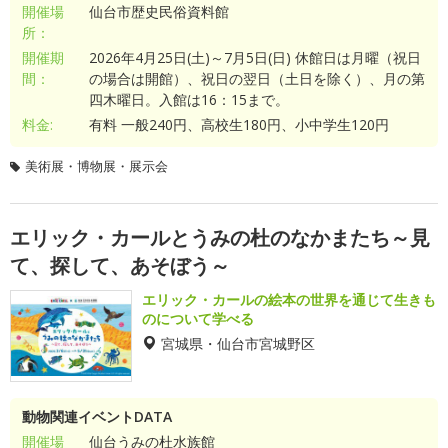
開催場
仙台市歴史民俗資料館
所：
開催期
2026年4月25日(土)～7月5日(日) 休館日は月曜（祝日
間：
の場合は開館）、祝日の翌日（土日を除く）、月の第
四木曜日。入館は16：15まで。
料金:
有料 一般240円、高校生180円、小中学生120円
美術展・博物展・展示会
エリック・カールとうみの杜のなかまたち～見
て、探して、あそぼう～
エリック・カールの絵本の世界を通じて生きも
のについて学べる
宮城県・仙台市宮城野区
動物関連イベントDATA
開催場
仙台うみの杜水族館