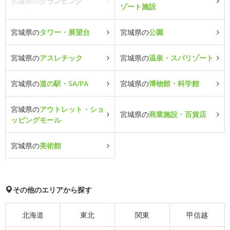
宮城県の
グランピング
ゾート施設
宮城県の
タワー・展望台
宮城県の
公園
宮城県の
アスレチック
宮城県の
温泉・スパリゾート
宮城県の
道の駅・SA/PA
宮城県の
博物館・科学館
宮城県の
アウトレット・ショ
宮城県の
商業施設・百貨店
ッピングモール
宮城県の
美術館
その他のエリアから探す
北海道
東北
関東
甲信越