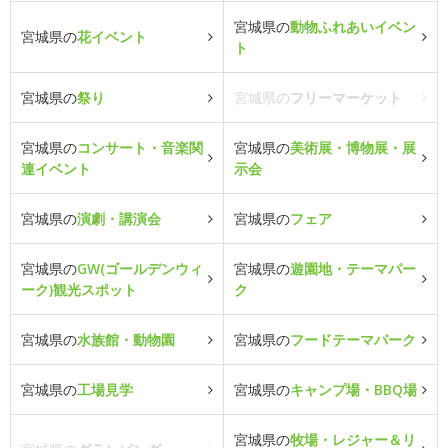
宮城県の
動物ふれあいイベン
宮城県の
花イベント
ト
宮城県の
祭り
宮城県の
フリーマーケット
宮城県の
コンサート・音楽関
宮城県の
美術展・博物展・展
連イベント
示会
宮城県の
演劇・講演会
宮城県の
フェア
宮城県の
GW(ゴールデンウィ
宮城県の
遊園地・テーマパー
ーク)観光スポット
ク
宮城県の
水族館・動物園
宮城県の
フードテーマパーク
宮城県の
工場見学
宮城県の
キャンプ場・BBQ場
宮城県の
牧場・レジャー＆リ