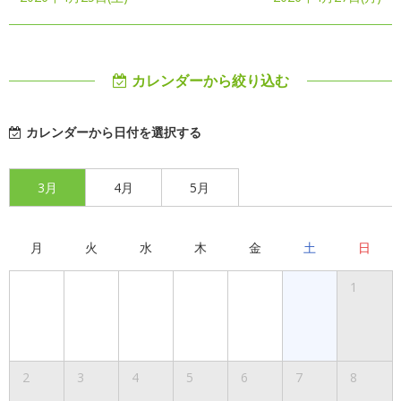
カレンダーから絞り込む
カレンダーから日付を選択する
3月
4月
5月
月
火
水
木
金
土
日
1
2
3
4
5
6
7
8