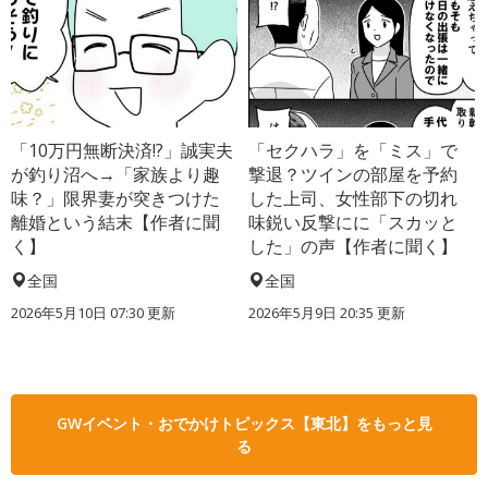
「10万円無断決済!?」誠実夫
「セクハラ」を「ミス」で
が釣り沼へ→「家族より趣
撃退？ツインの部屋を予約
味？」限界妻が突きつけた
した上司、女性部下の切れ
離婚という結末【作者に聞
味鋭い反撃にに「スカッと
く】
した」の声【作者に聞く】
全国
全国
2026年5月10日 07:30 更新
2026年5月9日 20:35 更新
GWイベント・おでかけトピックス【東北】をもっと見
る