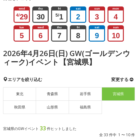
wed
thu
fri
sat
sun
mon
4/
29
30
5/
1
2
3
4
tue
wed
thu
fri
sat
sun
5
6
7
8
9
10
2026年4月26日(日) GW(ゴールデンウ
ィーク)イベント【宮城県】
エリアを絞り込む
変更する
東北
青森県
岩手県
宮城県
秋田県
山形県
福島県
33
宮城県のGWイベント
件ヒットしました
全 33 件中 1 〜 10 件