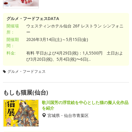
グルメ・フードフェスDATA
開催場
ウェスティンホテル仙台 26F レストラン シンフォニ
所：
ー
開催期
2026年3月14日(土)～5月15日(金)
間：
料金:
有料 平日および4月29日(祝)：1人5500円 土日およ
び3月20日(祝)、5月4日(祝)〜6日(...
グルメ・フードフェス
もしも猫展(仙台)
歌川国芳の浮世絵を中心とした猫の擬人化作品
を紹介
宮城県・仙台市青葉区