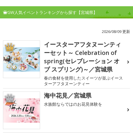
GW人気イベントランキングから探す【宮城県】
2026/08/09 更新
イースターアフタヌーンティ
1
ーセット～ Celebration of
spring(セレブレーション オ
ブ スプリング)～／宮城県
春の食材を使用したスイーツが並ぶイース
ターアフタヌーンティー
海中花見／宮城県
2
水族館ならではのお花見体験を