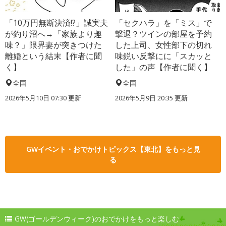
「10万円無断決済!?」誠実夫
「セクハラ」を「ミス」で
が釣り沼へ→「家族より趣
撃退？ツインの部屋を予約
味？」限界妻が突きつけた
した上司、女性部下の切れ
離婚という結末【作者に聞
味鋭い反撃にに「スカッと
く】
した」の声【作者に聞く】
全国
全国
2026年5月10日 07:30 更新
2026年5月9日 20:35 更新
GWイベント・おでかけトピックス【東北】をもっと見
る
GW(ゴールデンウィーク)のおでかけをもっと楽しむ