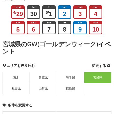
wed
thu
fri
sat
sun
mon
4/
29
30
5/
1
2
3
4
tue
wed
thu
fri
sat
sun
5
6
7
8
9
10
宮城県のGW(ゴールデンウィーク)イベ
ント
エリアを絞り込む
変更する
東北
青森県
岩手県
宮城県
秋田県
山形県
福島県
条件を変更する