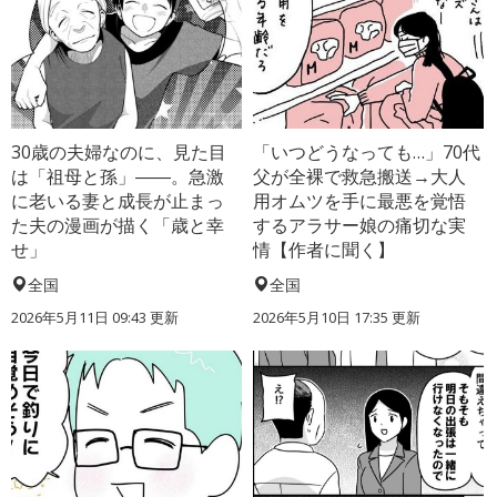
30歳の夫婦なのに、見た目
「いつどうなっても…」70代
は「祖母と孫」――。急激
父が全裸で救急搬送→大人
に老いる妻と成長が止まっ
用オムツを手に最悪を覚悟
た夫の漫画が描く「歳と幸
するアラサー娘の痛切な実
せ」
情【作者に聞く】
全国
全国
2026年5月11日 09:43 更新
2026年5月10日 17:35 更新