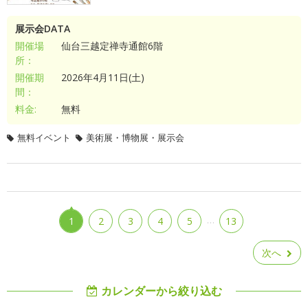
展示会DATA
開催場
仙台三越定禅寺通館6階
所：
開催期
2026年4月11日(土)
間：
料金:
無料
無料イベント
美術展・博物展・展示会
…
1
2
3
4
5
13
次へ
カレンダーから絞り込む