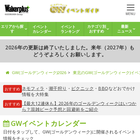
MENU
イベント
イベント
エリアから探
カテゴリ別
最新
カレンダー
ランキング
す
おすすめ
ニュース
2026年の更新は終了いたしました。来年（2027年）も
どうぞよろしくお願いします。
GW(ゴールデンウィーク)2026
東北のGW(ゴールデンウィーク)イ
ネモフィラ
・
潮干狩り
・
ピクニック
・
BBQ
などおでかけ
おすすめ
情報を大特集
【最大12連休も】2026年のゴールデンウィークはいつか
おすすめ
ら？混雑ピーク予想と回避術をご紹介
GWイベントカレンダー
日付をタップして、GW(ゴールデンウィーク)に開催されるイベント
情報をチェック