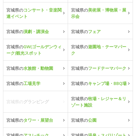
宮城県の
コンサート・音楽関
宮城県の
美術展・博物展・展
連イベント
示会
宮城県の
演劇・講演会
宮城県の
フェア
宮城県の
GW(ゴールデンウィ
宮城県の
遊園地・テーマパー
ーク)観光スポット
ク
宮城県の
水族館・動物園
宮城県の
フードテーマパーク
宮城県の
工場見学
宮城県の
キャンプ場・BBQ場
宮城県の
牧場・レジャー＆リ
宮城県の
グランピング
ゾート施設
宮城県の
タワー・展望台
宮城県の
公園
宮城県の
アスレチック
宮城県の
温泉・スパリゾート