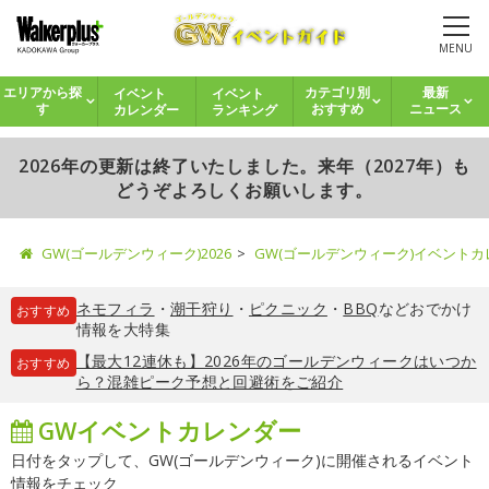
MENU
イベント
イベント
エリアから探
カテゴリ別
最新
カレンダー
ランキング
す
おすすめ
ニュース
2026年の更新は終了いたしました。来年（2027年）も
どうぞよろしくお願いします。
GW(ゴールデンウィーク)2026
GW(ゴールデンウィーク)イベント
ネモフィラ
・
潮干狩り
・
ピクニック
・
BBQ
などおでかけ
おすすめ
情報を大特集
【最大12連休も】2026年のゴールデンウィークはいつか
おすすめ
ら？混雑ピーク予想と回避術をご紹介
GWイベントカレンダー
日付をタップして、GW(ゴールデンウィーク)に開催されるイベント
情報をチェック