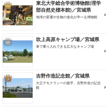
東北大学総合学術博物館(理学
1
部自然史標本館)／宮城県
地球の変遷や生物の進化が学べる博物館
吹上高原キャンプ場／宮城県
2
車で乗り入れできる広大なキャンプ場
吉野作造記念館／宮城県
3
大正デモクラシーの旗手、吉野作造の記念
館