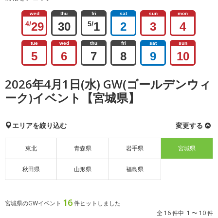
wed
thu
fri
sat
sun
mon
4/
29
30
5/
1
2
3
4
tue
wed
thu
fri
sat
sun
5
6
7
8
9
10
2026年4月1日(水) GW(ゴールデンウィ
ーク)イベント【宮城県】
エリアを絞り込む
変更する
東北
青森県
岩手県
宮城県
秋田県
山形県
福島県
16
宮城県のGWイベント
件ヒットしました
全 16 件中 1 〜 10 件