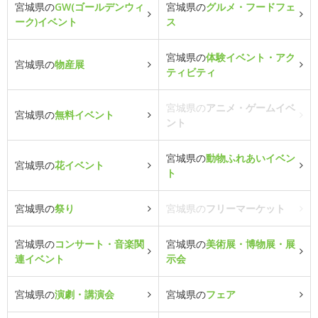
宮城県の
GW(ゴールデンウィ
宮城県の
グルメ・フードフェ
ーク)イベント
ス
宮城県の
体験イベント・アク
宮城県の
物産展
ティビティ
宮城県の
アニメ・ゲームイベ
宮城県の
無料イベント
ント
宮城県の
動物ふれあいイベン
宮城県の
花イベント
ト
宮城県の
祭り
宮城県の
フリーマーケット
宮城県の
コンサート・音楽関
宮城県の
美術展・博物展・展
連イベント
示会
宮城県の
演劇・講演会
宮城県の
フェア