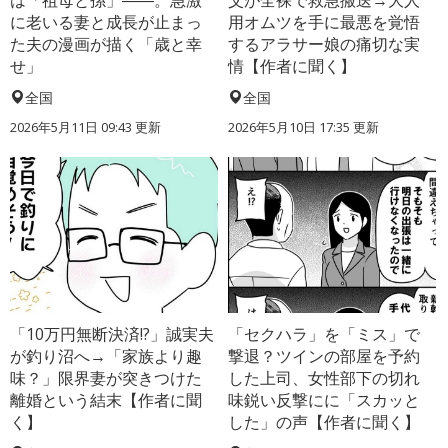
に老いる妻と成長が止まっ
用オムツを手に最悪を覚悟
た夫の漫画が描く「歳と幸
するアラサー娘の痛切な実
せ」
情【作者に聞く】
全国
全国
2026年5月11日 09:43 更新
2026年5月10日 17:35 更新
「10万円無断決済!?」誠実夫
「セクハラ」を「ミス」で
が釣り沼へ→「家族より趣
撃退？ツインの部屋を予約
味？」限界妻が突きつけた
した上司、女性部下の切れ
離婚という結末【作者に聞
味鋭い反撃にに「スカッと
く】
した」の声【作者に聞く】