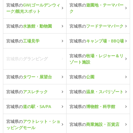
宮城県の
GW(ゴールデンウィ
宮城県の
遊園地・テーマパー
ーク)観光スポット
ク
宮城県の
水族館・動物園
宮城県の
フードテーマパーク
宮城県の
工場見学
宮城県の
キャンプ場・BBQ場
宮城県の
牧場・レジャー＆リ
宮城県の
グランピング
ゾート施設
宮城県の
タワー・展望台
宮城県の
公園
宮城県の
アスレチック
宮城県の
温泉・スパリゾート
宮城県の
道の駅・SA/PA
宮城県の
博物館・科学館
宮城県の
アウトレット・ショ
宮城県の
商業施設・百貨店
ッピングモール