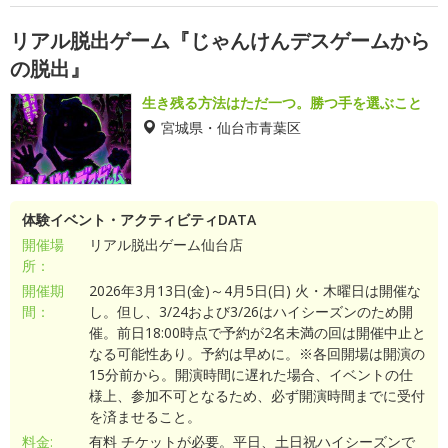
リアル脱出ゲーム『じゃんけんデスゲームから
の脱出』
生き残る方法はただ一つ。勝つ手を選ぶこと
宮城県・仙台市青葉区
体験イベント・アクティビティDATA
開催場
リアル脱出ゲーム仙台店
所：
開催期
2026年3月13日(金)～4月5日(日) 火・木曜日は開催な
間：
し。但し、3/24および3/26はハイシーズンのため開
催。前日18:00時点で予約が2名未満の回は開催中止と
なる可能性あり。予約は早めに。※各回開場は開演の
15分前から。開演時間に遅れた場合、イベントの仕
様上、参加不可となるため、必ず開演時間までに受付
を済ませること。
料金:
有料 チケットが必要。平日、土日祝ハイシーズンで