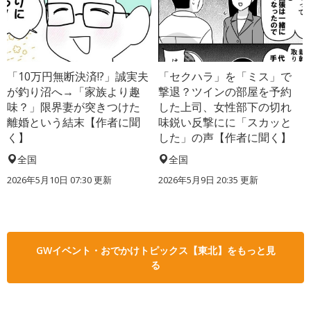
「10万円無断決済!?」誠実夫
「セクハラ」を「ミス」で
が釣り沼へ→「家族より趣
撃退？ツインの部屋を予約
味？」限界妻が突きつけた
した上司、女性部下の切れ
離婚という結末【作者に聞
味鋭い反撃にに「スカッと
く】
した」の声【作者に聞く】
全国
全国
2026年5月10日 07:30 更新
2026年5月9日 20:35 更新
GWイベント・おでかけトピックス【東北】をもっと見
る