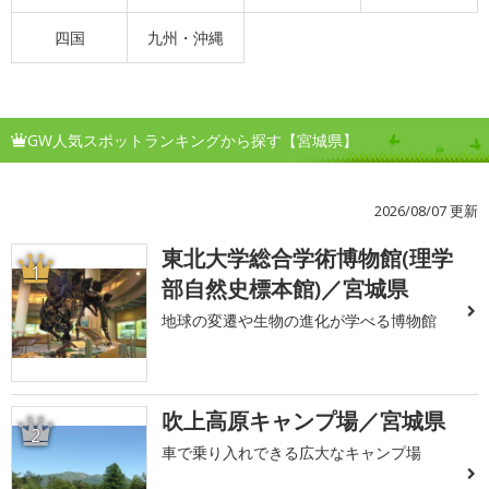
四国
九州・沖縄
GW人気スポットランキングから探す【宮城県】
2026/08/07 更新
東北大学総合学術博物館(理学
1
部自然史標本館)／宮城県
地球の変遷や生物の進化が学べる博物館
吹上高原キャンプ場／宮城県
2
車で乗り入れできる広大なキャンプ場