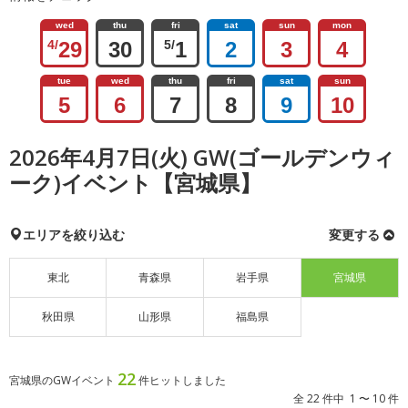
wed
thu
fri
sat
sun
mon
4/
29
30
5/
1
2
3
4
tue
wed
thu
fri
sat
sun
5
6
7
8
9
10
2026年4月7日(火) GW(ゴールデンウィ
ーク)イベント【宮城県】
エリアを絞り込む
変更する
東北
青森県
岩手県
宮城県
秋田県
山形県
福島県
22
宮城県のGWイベント
件ヒットしました
全 22 件中 1 〜 10 件