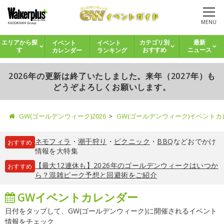
MENU
イベント
イベント
エリアから探
カテゴリ別
最新
カレンダー
ランキング
す
おすすめ
ニュース
2026年の更新は終了いたしました。来年（2027年）も
どうぞよろしくお願いします。
GW(ゴールデンウィーク)2026
GW(ゴールデンウィーク)イベント
ネモフィラ
・
潮干狩り
・
ピクニック
・
BBQ
などおでかけ
おすすめ
情報を大特集
【最大12連休も】2026年のゴールデンウィークはいつか
おすすめ
ら？混雑ピーク予想と回避術をご紹介
GWイベントカレンダー
日付をタップして、GW(ゴールデンウィーク)に開催されるイベント
情報をチェック