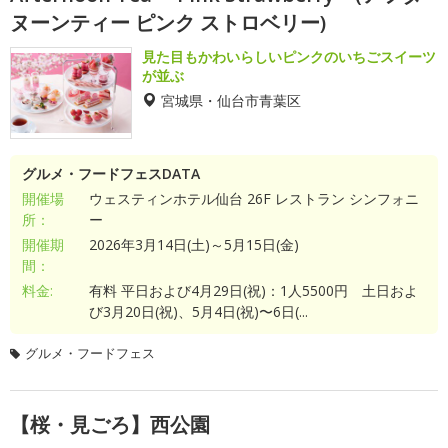
ヌーンティー ピンク ストロベリー)
見た目もかわいらしいピンクのいちごスイーツ
が並ぶ
宮城県・仙台市青葉区
グルメ・フードフェスDATA
開催場
ウェスティンホテル仙台 26F レストラン シンフォニ
所：
ー
開催期
2026年3月14日(土)～5月15日(金)
間：
料金:
有料 平日および4月29日(祝)：1人5500円 土日およ
び3月20日(祝)、5月4日(祝)〜6日(...
グルメ・フードフェス
【桜・見ごろ】西公園