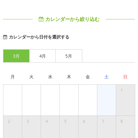
カレンダーから絞り込む
カレンダーから日付を選択する
3月
4月
5月
月
火
水
木
金
土
日
1
2
3
4
5
6
7
8