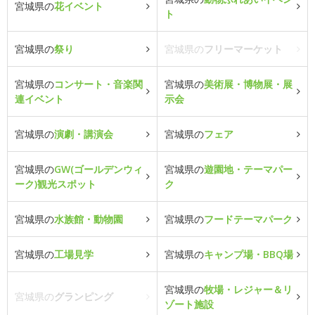
宮城県の
花イベント
ト
宮城県の
祭り
宮城県の
フリーマーケット
宮城県の
コンサート・音楽関
宮城県の
美術展・博物展・展
連イベント
示会
宮城県の
演劇・講演会
宮城県の
フェア
宮城県の
GW(ゴールデンウィ
宮城県の
遊園地・テーマパー
ーク)観光スポット
ク
宮城県の
水族館・動物園
宮城県の
フードテーマパーク
宮城県の
工場見学
宮城県の
キャンプ場・BBQ場
宮城県の
牧場・レジャー＆リ
宮城県の
グランピング
ゾート施設