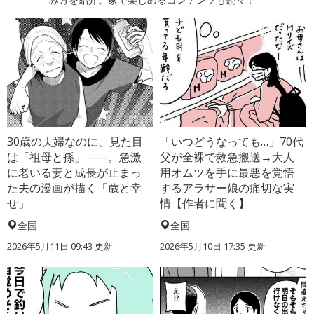
30歳の夫婦なのに、見た目
「いつどうなっても…」70代
は「祖母と孫」――。急激
父が全裸で救急搬送→大人
に老いる妻と成長が止まっ
用オムツを手に最悪を覚悟
た夫の漫画が描く「歳と幸
するアラサー娘の痛切な実
せ」
情【作者に聞く】
全国
全国
2026年5月11日 09:43 更新
2026年5月10日 17:35 更新