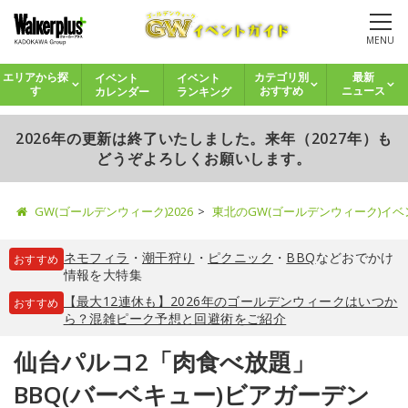
MENU
イベント
イベント
エリアから探
カテゴリ別
最新
カレンダー
ランキング
す
おすすめ
ニュース
2026年の更新は終了いたしました。来年（2027年）も
どうぞよろしくお願いします。
GW(ゴールデンウィーク)2026
東北のGW(ゴールデンウィーク)イ
ネモフィラ
・
潮干狩り
・
ピクニック
・
BBQ
などおでかけ
おすすめ
情報を大特集
【最大12連休も】2026年のゴールデンウィークはいつか
おすすめ
ら？混雑ピーク予想と回避術をご紹介
仙台パルコ2「肉食べ放題」
BBQ(バーベキュー)ビアガーデン