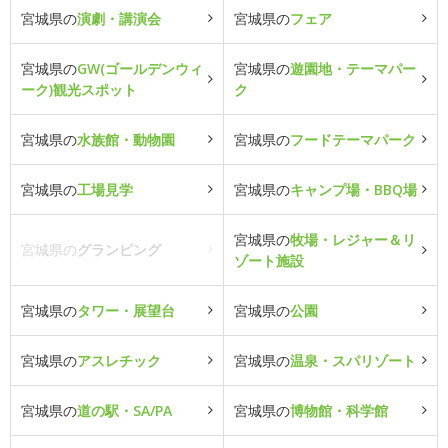
宮城県の
演劇・講演会
宮城県の
フェア
宮城県の
GW(ゴールデンウィ
宮城県の
遊園地・テーマパー
ーク)観光スポット
ク
宮城県の
水族館・動物園
宮城県の
フードテーマパーク
宮城県の
工場見学
宮城県の
キャンプ場・BBQ場
宮城県の
牧場・レジャー＆リ
宮城県の
グランピング
ゾート施設
宮城県の
タワー・展望台
宮城県の
公園
宮城県の
アスレチック
宮城県の
温泉・スパリゾート
宮城県の
道の駅・SA/PA
宮城県の
博物館・科学館