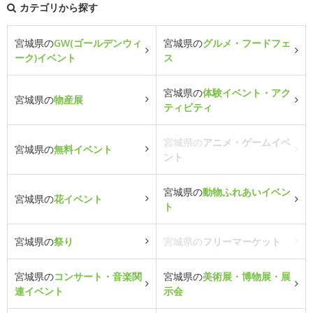
カテゴリから探す
宮城県の
GW(ゴールデンウィ
宮城県の
グルメ・フードフェ
ーク)イベント
ス
宮城県の
体験イベント・アク
宮城県の
物産展
ティビティ
宮城県の
アニメ・ゲームイベ
宮城県の
無料イベント
ント
宮城県の
動物ふれあいイベン
宮城県の
花イベント
ト
宮城県の
祭り
宮城県の
フリーマーケット
宮城県の
コンサート・音楽関
宮城県の
美術展・博物展・展
連イベント
示会