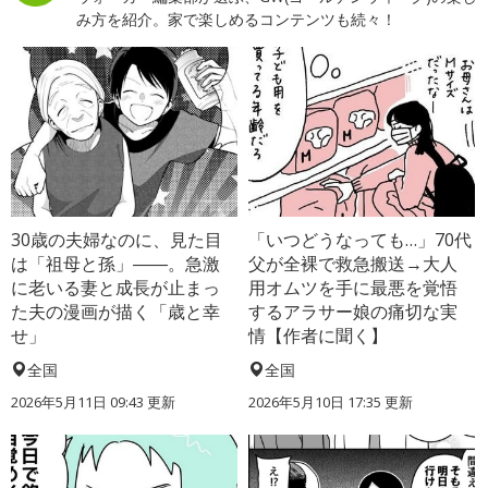
み方を紹介。家で楽しめるコンテンツも続々！
30歳の夫婦なのに、見た目
「いつどうなっても…」70代
は「祖母と孫」――。急激
父が全裸で救急搬送→大人
に老いる妻と成長が止まっ
用オムツを手に最悪を覚悟
た夫の漫画が描く「歳と幸
するアラサー娘の痛切な実
せ」
情【作者に聞く】
全国
全国
2026年5月11日 09:43 更新
2026年5月10日 17:35 更新