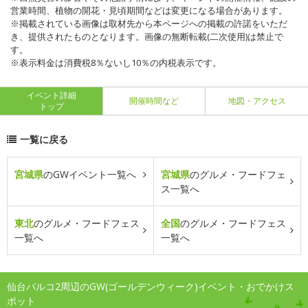
営業時間、植物の開花・見頃期間などは変更になる場合があります。
※掲載されている画像は取材先から本ページへの掲載の許諾をいただ
き、提供されたものとなります。画像の無断転載(二次使用)は禁止で
す。
※表示料金は消費税8％ないし10％の内税表示です。
イベント詳細
開催時間など
地図・アクセス
トップ
一覧に戻る
宮城県
のGWイベント一覧へ
宮城県
のグルメ・フードフェ
ス一覧へ
東北
のグルメ・フードフェス
全国
のグルメ・フードフェス
一覧へ
一覧へ
仙台パルコ2周辺のGW(ゴールデンウィーク)イベント・おでかけス
ポット