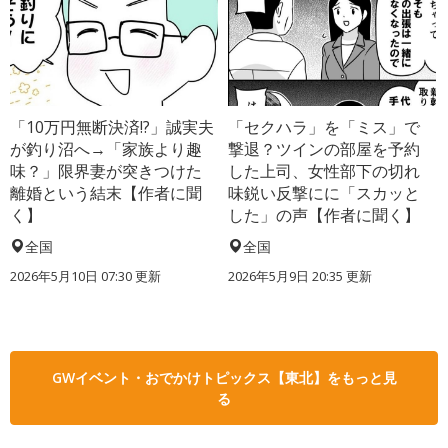
「10万円無断決済!?」誠実夫
「セクハラ」を「ミス」で
が釣り沼へ→「家族より趣
撃退？ツインの部屋を予約
味？」限界妻が突きつけた
した上司、女性部下の切れ
離婚という結末【作者に聞
味鋭い反撃にに「スカッと
く】
した」の声【作者に聞く】
全国
全国
2026年5月10日 07:30 更新
2026年5月9日 20:35 更新
GWイベント・おでかけトピックス【東北】をもっと見
る