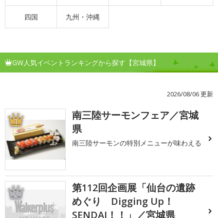
四国
九州・沖縄
GW人気イベントランキングから探す【宮城県】
2026/08/06 更新
南三陸サーモンフェア／宮城
1
県
南三陸サーモンの特別メニューが味わえる
第112回企画展「仙台の遺跡
2
めぐり Digging Up！
SENDAI！！」／宮城県