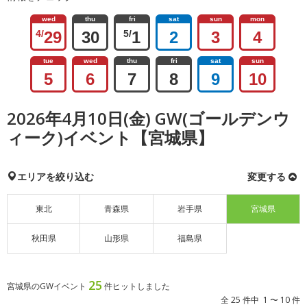
wed
thu
fri
sat
sun
mon
4/
29
30
5/
1
2
3
4
tue
wed
thu
fri
sat
sun
5
6
7
8
9
10
2026年4月10日(金) GW(ゴールデンウ
ィーク)イベント【宮城県】
エリアを絞り込む
変更する
東北
青森県
岩手県
宮城県
秋田県
山形県
福島県
25
宮城県のGWイベント
件ヒットしました
全 25 件中 1 〜 10 件