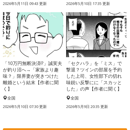
2026年5月11日 09:43 更新
2026年5月10日 17:35 更新
「10万円無断決済!?」誠実夫
「セクハラ」を「ミス」で
が釣り沼へ→「家族より趣
撃退？ツインの部屋を予約
味？」限界妻が突きつけた
した上司、女性部下の切れ
離婚という結末【作者に聞
味鋭い反撃にに「スカッと
く】
した」の声【作者に聞く】
全国
全国
2026年5月10日 07:30 更新
2026年5月9日 20:35 更新