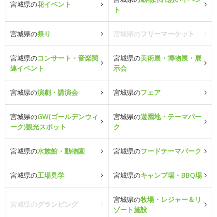
宮城県の
花イベント
ト
宮城県の
祭り
宮城県の
フリーマーケット
宮城県の
コンサート・音楽関
宮城県の
美術展・博物展・展
連イベント
示会
宮城県の
演劇・講演会
宮城県の
フェア
宮城県の
GW(ゴールデンウィ
宮城県の
遊園地・テーマパー
ーク)観光スポット
ク
宮城県の
水族館・動物園
宮城県の
フードテーマパーク
宮城県の
工場見学
宮城県の
キャンプ場・BBQ場
宮城県の
牧場・レジャー＆リ
宮城県の
グランピング
ゾート施設