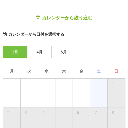
カレンダーから絞り込む
カレンダーから日付を選択する
3月
4月
5月
月
火
水
木
金
土
日
1
2
3
4
5
6
7
8