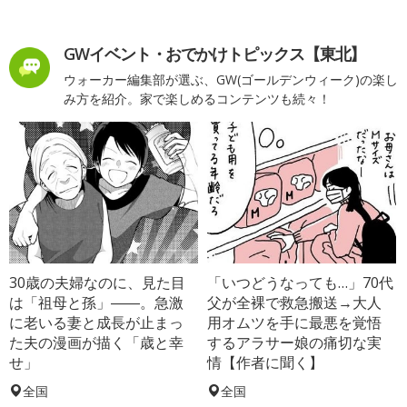
GWイベント・おでかけトピックス【東北】
ウォーカー編集部が選ぶ、GW(ゴールデンウィーク)の楽し
み方を紹介。家で楽しめるコンテンツも続々！
30歳の夫婦なのに、見た目
「いつどうなっても…」70代
は「祖母と孫」――。急激
父が全裸で救急搬送→大人
に老いる妻と成長が止まっ
用オムツを手に最悪を覚悟
た夫の漫画が描く「歳と幸
するアラサー娘の痛切な実
せ」
情【作者に聞く】
全国
全国