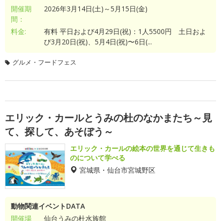
開催期
2026年3月14日(土)～5月15日(金)
間：
料金:
有料 平日および4月29日(祝)：1人5500円 土日およ
び3月20日(祝)、5月4日(祝)〜6日(...
グルメ・フードフェス
エリック・カールとうみの杜のなかまたち～見
て、探して、あそぼう～
エリック・カールの絵本の世界を通じて生きも
のについて学べる
宮城県・仙台市宮城野区
動物関連イベントDATA
開催場
仙台うみの杜水族館