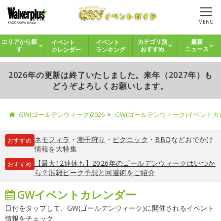
MENU
イベント
イベント
エリアから探
カテゴリ別
最新
カレンダー
ランキング
す
おすすめ
ニュース
2026年の更新は終了いたしました。来年（2027年）も
どうぞよろしくお願いします。
GW(ゴールデンウィーク)2026
GW(ゴールデンウィーク)イベント
ネモフィラ
・
潮干狩り
・
ピクニック
・
BBQ
などおでかけ
おすすめ
情報を大特集
【最大12連休も】2026年のゴールデンウィークはいつか
おすすめ
ら？混雑ピーク予想と回避術をご紹介
GWイベントカレンダー
日付をタップして、GW(ゴールデンウィーク)に開催されるイベント
情報をチェック