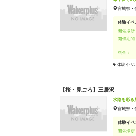
宮城県・
体験イベ
開催場所
開催期間
料金：
体験イベ
【桜・見ごろ】三居沢
水路を彩る
宮城県・
体験イベ
開催場所