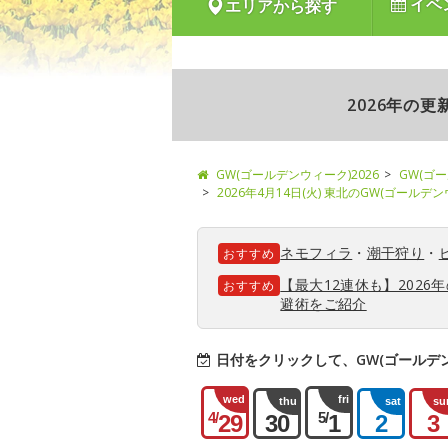
イベ
エリアから探す
2026年の
GW(ゴールデンウィーク)2026
GW(ゴ
2026年4月14日(火) 東北のGW(ゴールデ
ネモフィラ
・
潮干狩り
・
おすすめ
【最大12連休も】202
おすすめ
避術をご紹介
日付をクリックして、GW(ゴールデ
wed
fri
thu
sat
su
4/
5/
29
30
1
2
3