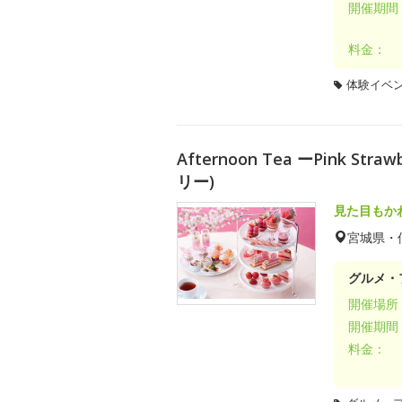
開催期間
料金：
体験イベ
Afternoon Tea ーPink 
リー)
見た目もか
宮城県・
グルメ・
開催場所
開催期間
料金：