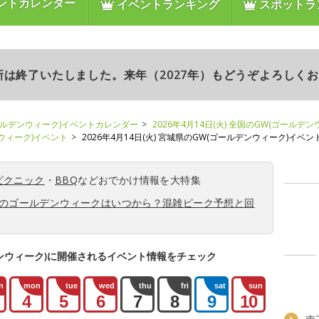
ントカレンダー
イベントランキング
スポットラ
更新は終了いたしました。来年（2027年）もどうぞよろしく
ールデンウィーク)イベントカレンダー
2026年4月14日(火) 全国のGW(ゴールデ
ンウィーク)イベント
2026年4月14日(火) 宮城県のGW(ゴールデンウィーク)イベン
ピクニック
・
BBQ
などおでかけ情報を大特集
6年のゴールデンウィークはいつから？混雑ピーク予想と回
ンウィーク)に開催されるイベント情報をチェック
n
mon
tue
wed
thu
fri
sat
sun
4
5
6
7
8
9
10