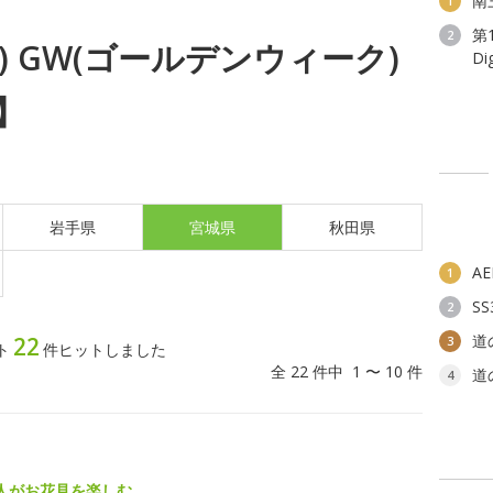
南
1
第
2
火) GW(ゴールデンウィーク)
D
】
岩手県
宮城県
秋田県
A
1
S
2
道
22
3
ト
件ヒットしました
全 22 件中 1 〜 10 件
道
4
人がお花見を楽しむ