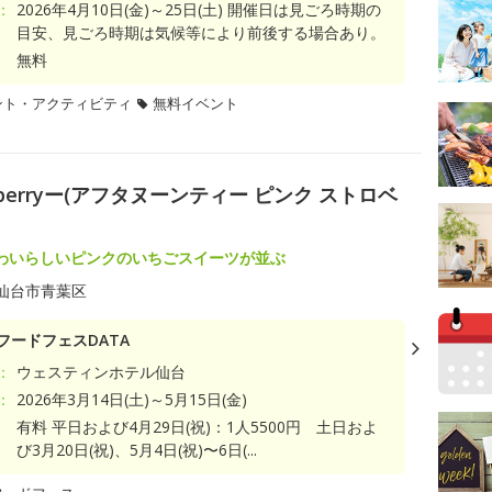
：
2026年4月10日(金)～25日(土) 開催日は見ごろ時期の
目安、見ごろ時期は気候等により前後する場合あり。
無料
ント・アクティビティ
無料イベント
Strawberryー(アフタヌーンティー ピンク ストロベ
わいらしいピンクのいちごスイーツが並ぶ
仙台市青葉区
フードフェスDATA
：
ウェスティンホテル仙台
：
2026年3月14日(土)～5月15日(金)
有料 平日および4月29日(祝)：1人5500円 土日およ
び3月20日(祝)、5月4日(祝)〜6日(...