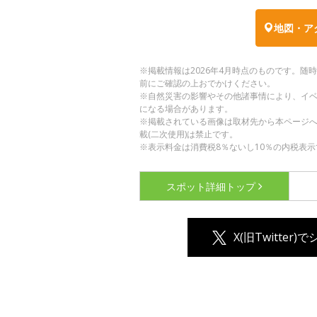
地図・ア
※掲載情報は2026年4月時点のものです。
前にご確認の上おでかけください。
※自然災害の影響やその他諸事情により、イ
になる場合があります。
※掲載されている画像は取材先から本ページ
載(二次使用)は禁止です。
※表示料金は消費税8％ないし10％の内税表示
スポット詳細
トップ
X(旧Twitter)