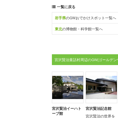
一覧に戻る
岩手県
のGWおでかけスポット一覧へ
東北
の博物館・科学館一覧へ
宮沢賢治童話村周辺のGW(ゴールデン
宮沢賢治イーハト
宮沢賢治記念館
ーブ館
宮沢賢治の世界を