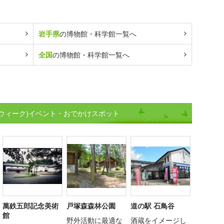
岩手県
の博物館・科学館一覧へ
全国
の博物館・科学館一覧へ
ウィーク)イベント・おでかけスポット
萬鉄五郎記念美術
戸塚森森林公園
道の駅 石鳥谷
館
野外活動に最適な
酒蔵をイメージし