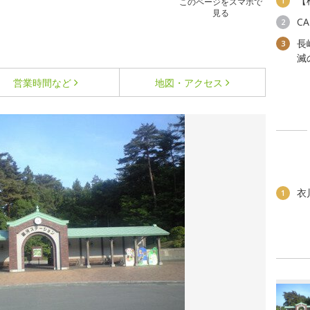
【
1
このページをスマホで
見る
C
2
長
3
滅
営業時間など
地図・アクセス
衣
1