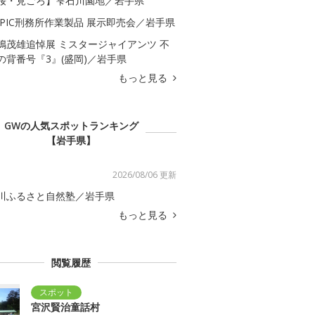
桜・見ごろ】雫石川園地／岩手県
APIC刑務所作業製品 展示即売会／岩手県
嶋茂雄追悼展 ミスタージャイアンツ 不
の背番号『3』(盛岡)／岩手県
もっと見る
GWの人気スポットランキング
【岩手県】
2026/08/06 更新
川ふるさと自然塾／岩手県
もっと見る
閲覧履歴
宮沢賢治童話村