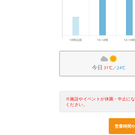
今日
31℃
／
24℃
※施設やイベントが休園・中止に
ください。
営業時間