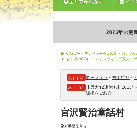
イベ
エリアから探す
2026年の
GW(ゴールデンウィーク)2026
東北のG
岩手県のGW(ゴールデンウィーク)観光ス
ネモフィラ
・
潮干狩り
・
おすすめ
【最大12連休も】202
おすすめ
避術をご紹介
宮沢賢治童話村
岩手県
花巻市