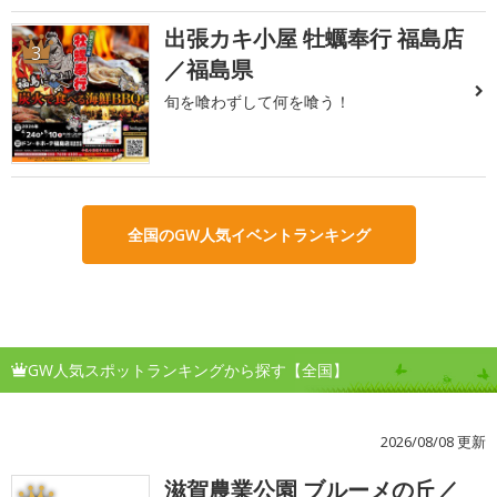
出張カキ小屋 牡蠣奉行 福島店
3
／福島県
旬を喰わずして何を喰う！
全国のGW人気イベントランキング
GW人気スポットランキングから探す【全国】
2026/08/08 更新
滋賀農業公園 ブルーメの丘／