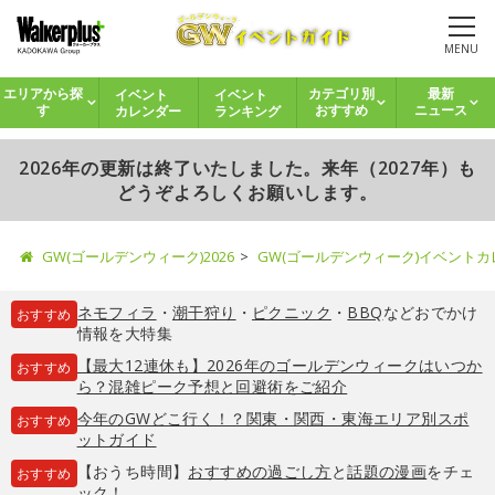
MENU
イベント
イベント
エリアから探
カテゴリ別
最新
カレンダー
ランキング
す
おすすめ
ニュース
2026年の更新は終了いたしました。来年（2027年）も
どうぞよろしくお願いします。
GW(ゴールデンウィーク)2026
GW(ゴールデンウィーク)イベント
ネモフィラ
・
潮干狩り
・
ピクニック
・
BBQ
などおでかけ
おすすめ
情報を大特集
【最大12連休も】2026年のゴールデンウィークはいつか
おすすめ
ら？混雑ピーク予想と回避術をご紹介
今年のGWどこ行く！？関東・関西・東海エリア別スポ
おすすめ
ットガイド
【おうち時間】
おすすめの過ごし方
と
話題の漫画
をチェ
おすすめ
ック！