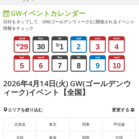
GWイベントカレンダー
日付をタップして、GW(ゴールデンウィーク)に開催されるイベント
情報をチェック
wed
thu
fri
sat
sun
mon
4/
29
30
5/
1
2
3
4
tue
wed
thu
fri
sat
sun
5
6
7
8
9
10
2026年4月14日(火) GW(ゴールデンウ
ィーク)イベント【全国】
エリアを絞り込む
変更する
北海道
東北
関東
甲信越
北陸
東海
関西
中国