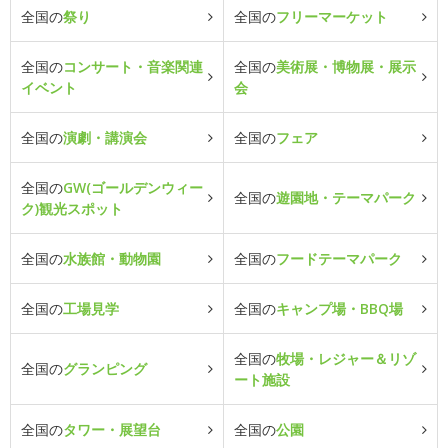
全国の
祭り
全国の
フリーマーケット
全国の
コンサート・音楽関連
全国の
美術展・博物展・展示
イベント
会
全国の
演劇・講演会
全国の
フェア
全国の
GW(ゴールデンウィー
全国の
遊園地・テーマパーク
ク)観光スポット
全国の
水族館・動物園
全国の
フードテーマパーク
全国の
工場見学
全国の
キャンプ場・BBQ場
全国の
牧場・レジャー＆リゾ
全国の
グランピング
ート施設
全国の
タワー・展望台
全国の
公園