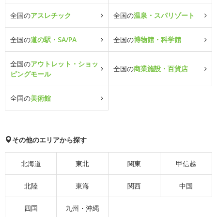
全国の
アスレチック
全国の
温泉・スパリゾート
全国の
道の駅・SA/PA
全国の
博物館・科学館
全国の
アウトレット・ショッ
全国の
商業施設・百貨店
ピングモール
全国の
美術館
その他のエリアから探す
北海道
東北
関東
甲信越
北陸
東海
関西
中国
四国
九州・沖縄