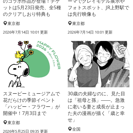
のコラボ作品が登場！チケ
ーマでクレイモデル展示や
ットは5月23日発売、全5種
フォトスポット、JR上野駅で
のクリアしおり特典も
は先行映像も
東京都
東京都
2026年7月14日 10:01 更新
2026年7月14日 10:01 更新
スヌーピーミュージアムで
30歳の夫婦なのに、見た目
花だらけの季節イベント
は「祖母と孫」――。急激
「ハッピー・フラワー」が
に老いる妻と成長が止まっ
開催中！7月3日まで
た夫の漫画が描く「歳と幸
せ」
東京都
全国
2026年5月25日 09:35 更新