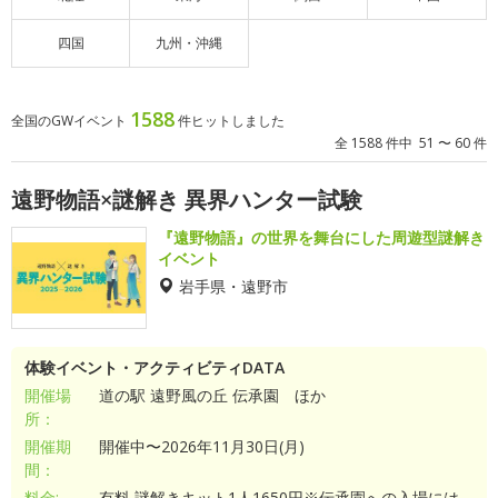
四国
九州・沖縄
1588
全国のGWイベント
件ヒットしました
全 1588 件中 51 〜 60 件
遠野物語×謎解き 異界ハンター試験
『遠野物語』の世界を舞台にした周遊型謎解き
イベント
岩手県・遠野市
体験イベント・アクティビティDATA
開催場
道の駅 遠野風の丘 伝承園 ほか
所：
開催期
開催中〜2026年11月30日(月)
間：
料金:
有料 謎解きキット1人1650円※伝承園への入場には