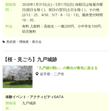
開催期
2026年1月31日(土)～5月17日(日) 休館日は毎週月曜
間：
日(祝日を除く)、祝日の翌日(土日を除く)、その他
(2/12・25、4/30、5/7・8・12・13)。最終受付時間
16：30。
料金:
有料 入館料：高校生・一般200円、小中学生100円、
幼児無料
美術展・博物展・展示会
【桜・見ごろ】九戸城跡
「九戸城の戦い」の舞台が春色に染まる
岩手県・二戸市
体験イベント・アクティビティDATA
開催場
九戸城跡
所：