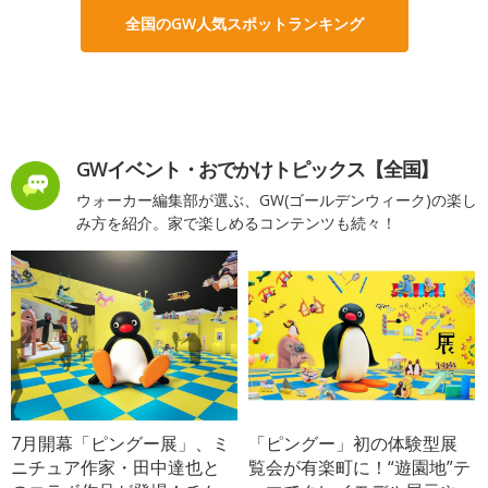
全国のGW人気スポットランキング
GWイベント・おでかけトピックス【全国】
ウォーカー編集部が選ぶ、GW(ゴールデンウィーク)の楽し
み方を紹介。家で楽しめるコンテンツも続々！
7月開幕「ピングー展」、ミ
「ピングー」初の体験型展
ニチュア作家・田中達也と
覧会が有楽町に！“遊園地”テ