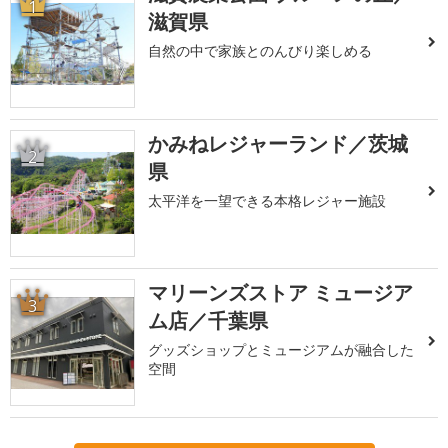
1
滋賀県
自然の中で家族とのんびり楽しめる
かみねレジャーランド／茨城
2
県
太平洋を一望できる本格レジャー施設
マリーンズストア ミュージア
3
ム店／千葉県
グッズショップとミュージアムが融合した
空間