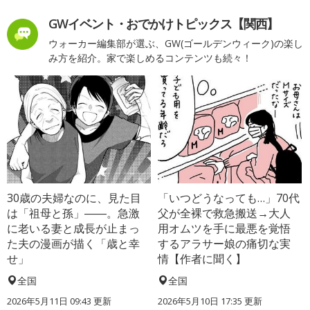
GWイベント・おでかけトピックス【関西】
ウォーカー編集部が選ぶ、GW(ゴールデンウィーク)の楽し
み方を紹介。家で楽しめるコンテンツも続々！
30歳の夫婦なのに、見た目
「いつどうなっても…」70代
は「祖母と孫」――。急激
父が全裸で救急搬送→大人
に老いる妻と成長が止まっ
用オムツを手に最悪を覚悟
た夫の漫画が描く「歳と幸
するアラサー娘の痛切な実
せ」
情【作者に聞く】
全国
全国
2026年5月11日 09:43 更新
2026年5月10日 17:35 更新