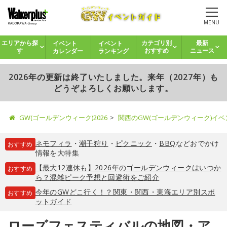
MENU
イベント
イベント
エリアから探
カテゴリ別
最新
カレンダー
ランキング
す
おすすめ
ニュース
2026年の更新は終了いたしました。来年（2027年）も
どうぞよろしくお願いします。
GW(ゴールデンウィーク)2026
関西のGW(ゴールデンウィーク)イ
ネモフィラ
・
潮干狩り
・
ピクニック
・
BBQ
などおでかけ
おすすめ
情報を大特集
【最大12連休も】2026年のゴールデンウィークはいつか
おすすめ
ら？混雑ピーク予想と回避術をご紹介
今年のGWどこ行く！？関東・関西・東海エリア別スポ
おすすめ
ットガイド
ローズフェスティバルの地図・ア