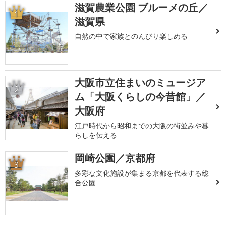
滋賀農業公園 ブルーメの丘／
1
滋賀県
自然の中で家族とのんびり楽しめる
大阪市立住まいのミュージア
2
ム「大阪くらしの今昔館」／
大阪府
江戸時代から昭和までの大阪の街並みや暮
らしを伝える
岡崎公園／京都府
3
多彩な文化施設が集まる京都を代表する総
合公園