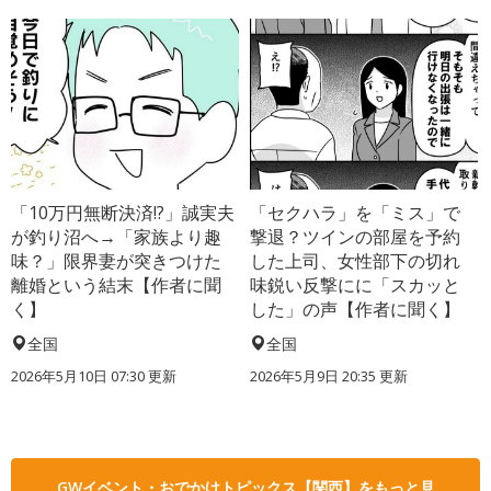
「10万円無断決済!?」誠実夫
「セクハラ」を「ミス」で
が釣り沼へ→「家族より趣
撃退？ツインの部屋を予約
味？」限界妻が突きつけた
した上司、女性部下の切れ
離婚という結末【作者に聞
味鋭い反撃にに「スカッと
く】
した」の声【作者に聞く】
全国
全国
2026年5月10日 07:30 更新
2026年5月9日 20:35 更新
GWイベント・おでかけトピックス【関西】をもっと見