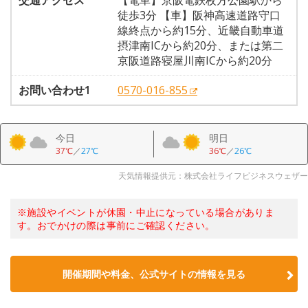
交通アクセス
【電車】京阪電鉄枚方公園駅から
徒歩3分 【車】阪神高速道路守口
線終点から約15分、近畿自動車道
摂津南ICから約20分、または第二
京阪道路寝屋川南ICから約20分
お問い合わせ1
0570-016-855
今日
明日
37℃
／
27℃
36℃
／
26℃
天気情報提供元：株式会社ライフビジネスウェザー
※施設やイベントが休園・中止になっている場合がありま
す。おでかけの際は事前にご確認ください。
開催期間や料金、公式サイトの
情報を見る