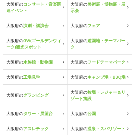
大阪府の
コンサート・音楽関
大阪府の
美術展・博物展・展
連イベント
示会
大阪府の
演劇・講演会
大阪府の
フェア
大阪府の
GW(ゴールデンウィ
大阪府の
遊園地・テーマパー
ーク)観光スポット
ク
大阪府の
水族館・動物園
大阪府の
フードテーマパーク
大阪府の
工場見学
大阪府の
キャンプ場・BBQ場
大阪府の
牧場・レジャー＆リ
大阪府の
グランピング
ゾート施設
大阪府の
タワー・展望台
大阪府の
公園
大阪府の
アスレチック
大阪府の
温泉・スパリゾート