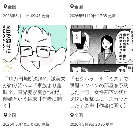
全国
全国
2026年5月11日 09:43 更新
2026年5月10日 17:35 更新
「10万円無断決済!?」誠実夫
「セクハラ」を「ミス」で
が釣り沼へ→「家族より趣
撃退？ツインの部屋を予約
味？」限界妻が突きつけた
した上司、女性部下の切れ
離婚という結末【作者に聞
味鋭い反撃にに「スカッと
く】
した」の声【作者に聞く】
全国
全国
2026年5月10日 07:30 更新
2026年5月9日 20:35 更新