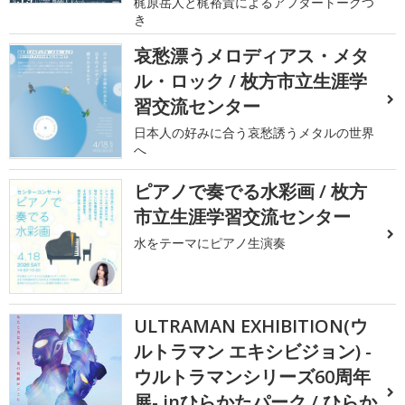
梶原岳人と梶裕貴によるアフタートークつ
き
哀愁漂うメロディアス・メタ
ル・ロック / 枚方市立生涯学
習交流センター
日本人の好みに合う哀愁誘うメタルの世界
へ
ピアノで奏でる水彩画 / 枚方
市立生涯学習交流センター
水をテーマにピアノ生演奏
ULTRAMAN EXHIBITION(ウ
ルトラマン エキシビジョン) -
ウルトラマンシリーズ60周年
展- inひらかたパーク / ひらか