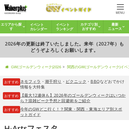
MENU
イベント
イベント
エリアから探
カテゴリ別
最新
カレンダー
ランキング
す
おすすめ
ニュース
2026年の更新は終了いたしました。来年（2027年）も
どうぞよろしくお願いします。
GW(ゴールデンウィーク)2026
関西のGW(ゴールデンウィーク)イ
ネモフィラ
・
潮干狩り
・
ピクニック
・
BBQ
などおでかけ
おすすめ
情報を大特集
【最大12連休も】2026年のゴールデンウィークはいつか
おすすめ
ら？混雑ピーク予想と回避術をご紹介
今年のGWどこ行く！？関東・関西・東海エリア別スポ
おすすめ
ットガイド
H-Artsフェスタ