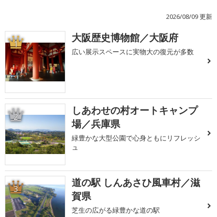
2026/08/09 更新
大阪歴史博物館／大阪府
1
広い展示スペースに実物大の復元が多数
しあわせの村オートキャンプ
2
場／兵庫県
緑豊かな大型公園で心身ともにリフレッシ
ュ
道の駅 しんあさひ風車村／滋
3
賀県
芝生の広がる緑豊かな道の駅