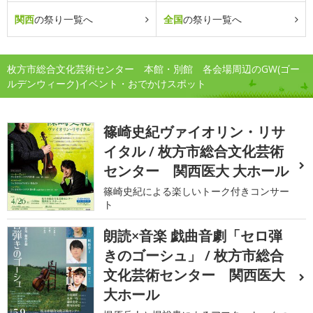
関西
の祭り一覧へ
全国
の祭り一覧へ
枚方市総合文化芸術センター 本館・別館 各会場周辺のGW(ゴー
ルデンウィーク)イベント・おでかけスポット
篠崎史紀ヴァイオリン・リサ
イタル / 枚方市総合文化芸術
センター 関西医大 大ホール
篠崎史紀による楽しいトーク付きコンサー
ト
朗読×音楽 戯曲音劇「セロ弾
きのゴーシュ」 / 枚方市総合
文化芸術センター 関西医大
大ホール