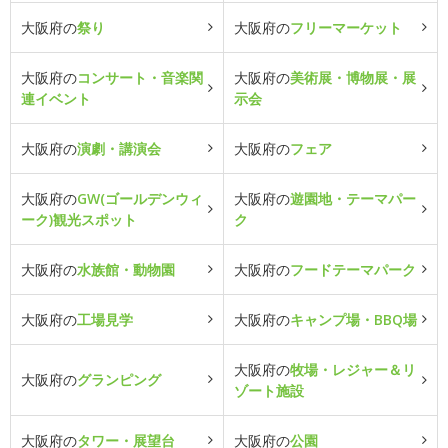
大阪府の
祭り
大阪府の
フリーマーケット
大阪府の
コンサート・音楽関
大阪府の
美術展・博物展・展
連イベント
示会
大阪府の
演劇・講演会
大阪府の
フェア
大阪府の
GW(ゴールデンウィ
大阪府の
遊園地・テーマパー
ーク)観光スポット
ク
大阪府の
水族館・動物園
大阪府の
フードテーマパーク
大阪府の
工場見学
大阪府の
キャンプ場・BBQ場
大阪府の
牧場・レジャー＆リ
大阪府の
グランピング
ゾート施設
大阪府の
タワー・展望台
大阪府の
公園