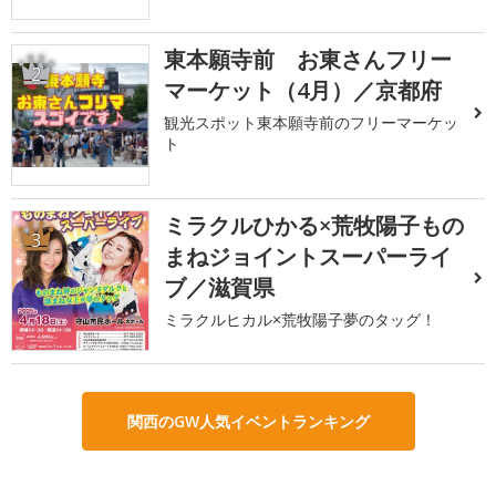
東本願寺前 お東さんフリー
2
マーケット（4月）／京都府
観光スポット東本願寺前のフリーマーケッ
ト
ミラクルひかる×荒牧陽子もの
3
まねジョイントスーパーライ
ブ／滋賀県
ミラクルヒカル×荒牧陽子夢のタッグ！
関西のGW人気イベントランキング