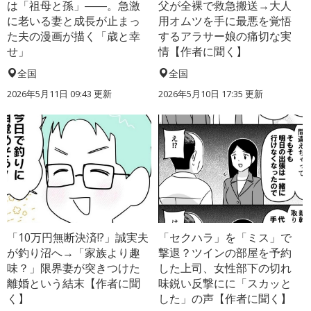
は「祖母と孫」――。急激
父が全裸で救急搬送→大人
に老いる妻と成長が止まっ
用オムツを手に最悪を覚悟
た夫の漫画が描く「歳と幸
するアラサー娘の痛切な実
せ」
情【作者に聞く】
全国
全国
2026年5月11日 09:43 更新
2026年5月10日 17:35 更新
「10万円無断決済!?」誠実夫
「セクハラ」を「ミス」で
が釣り沼へ→「家族より趣
撃退？ツインの部屋を予約
味？」限界妻が突きつけた
した上司、女性部下の切れ
離婚という結末【作者に聞
味鋭い反撃にに「スカッと
く】
した」の声【作者に聞く】