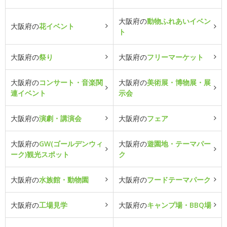
大阪府の
動物ふれあいイベン
大阪府の
花イベント
ト
大阪府の
祭り
大阪府の
フリーマーケット
大阪府の
コンサート・音楽関
大阪府の
美術展・博物展・展
連イベント
示会
大阪府の
演劇・講演会
大阪府の
フェア
大阪府の
GW(ゴールデンウィ
大阪府の
遊園地・テーマパー
ーク)観光スポット
ク
大阪府の
水族館・動物園
大阪府の
フードテーマパーク
大阪府の
工場見学
大阪府の
キャンプ場・BBQ場