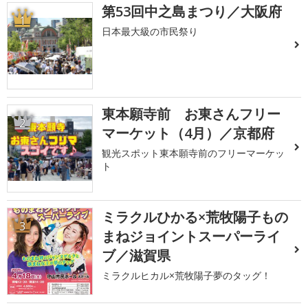
第53回中之島まつり／大阪府
1
日本最大級の市民祭り
東本願寺前 お東さんフリー
2
マーケット（4月）／京都府
観光スポット東本願寺前のフリーマーケッ
ト
ミラクルひかる×荒牧陽子もの
3
まねジョイントスーパーライ
ブ／滋賀県
ミラクルヒカル×荒牧陽子夢のタッグ！