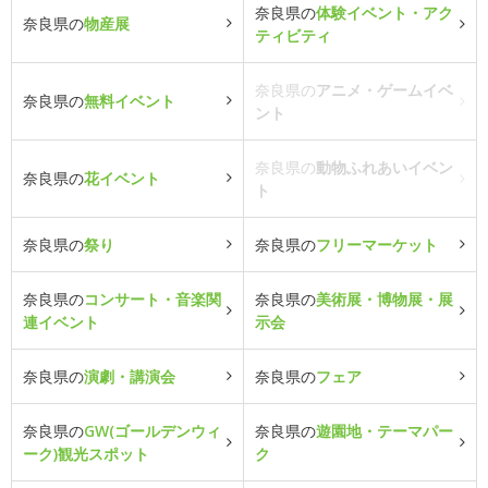
奈良県の
体験イベント・アク
奈良県の
物産展
ティビティ
奈良県の
アニメ・ゲームイベ
奈良県の
無料イベント
ント
奈良県の
動物ふれあいイベン
奈良県の
花イベント
ト
奈良県の
祭り
奈良県の
フリーマーケット
奈良県の
コンサート・音楽関
奈良県の
美術展・博物展・展
連イベント
示会
奈良県の
演劇・講演会
奈良県の
フェア
奈良県の
GW(ゴールデンウィ
奈良県の
遊園地・テーマパー
ーク)観光スポット
ク