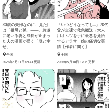
30歳の夫婦なのに、見た目
「いつどうなっても…」70代
は「祖母と孫」――。急激
父が全裸で救急搬送→大人
に老いる妻と成長が止まっ
用オムツを手に最悪を覚悟
た夫の漫画が描く「歳と幸
するアラサー娘の痛切な実
せ」
情【作者に聞く】
全国
全国
2026年5月11日 09:43 更新
2026年5月10日 17:35 更新