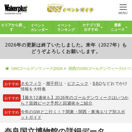
MENU
イベント
イベント
エリアから探
カテゴリ別
最新
カレンダー
ランキング
す
おすすめ
ニュース
2026年の更新は終了いたしました。来年（2027年）も
どうぞよろしくお願いします。
GW(ゴールデンウィーク)2026
関西のGW(ゴールデンウィーク)イ
ネモフィラ
・
潮干狩り
・
ピクニック
・
BBQ
などおでかけ
おすすめ
情報を大特集
【最大12連休も】2026年のゴールデンウィークはいつか
おすすめ
ら？混雑ピーク予想と回避術をご紹介
今年のGWどこ行く！？関東・関西・東海エリア別スポ
おすすめ
ットガイド
奈良国立博物館の詳細データ