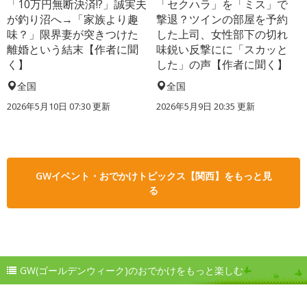
「10万円無断決済!?」誠実夫
「セクハラ」を「ミス」で
が釣り沼へ→「家族より趣
撃退？ツインの部屋を予約
味？」限界妻が突きつけた
した上司、女性部下の切れ
離婚という結末【作者に聞
味鋭い反撃にに「スカッと
く】
した」の声【作者に聞く】
全国
全国
2026年5月10日 07:30 更新
2026年5月9日 20:35 更新
GWイベント・おでかけトピックス【関西】をもっと見
る
GW(ゴールデンウィーク)のおでかけをもっと楽しむ