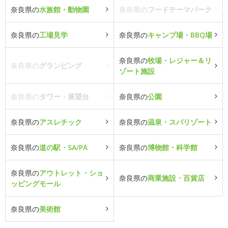
奈良県の
水族館・動物園
奈良県の
フードテーマパーク
奈良県の
工場見学
奈良県の
キャンプ場・BBQ場
奈良県の
牧場・レジャー＆リ
奈良県の
グランピング
ゾート施設
奈良県の
タワー・展望台
奈良県の
公園
奈良県の
アスレチック
奈良県の
温泉・スパリゾート
奈良県の
道の駅・SA/PA
奈良県の
博物館・科学館
奈良県の
アウトレット・ショ
奈良県の
商業施設・百貨店
ッピングモール
奈良県の
美術館