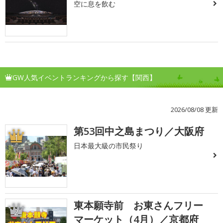
空に息を飲む
GW人気イベントランキングから探す【関西】
2026/08/08 更新
第53回中之島まつり／大阪府
1
日本最大級の市民祭り
東本願寺前 お東さんフリー
2
マーケット（4月）／京都府