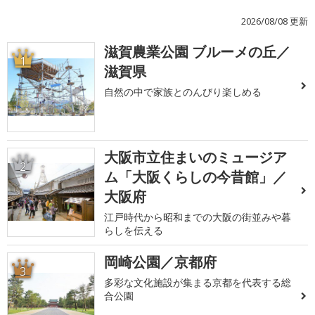
2026/08/08 更新
滋賀農業公園 ブルーメの丘／
1
滋賀県
自然の中で家族とのんびり楽しめる
大阪市立住まいのミュージア
2
ム「大阪くらしの今昔館」／
大阪府
江戸時代から昭和までの大阪の街並みや暮
らしを伝える
岡崎公園／京都府
3
多彩な文化施設が集まる京都を代表する総
合公園