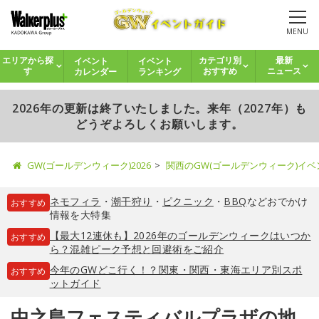
MENU
イベント
イベント
エリアから探
カテゴリ別
最新
カレンダー
ランキング
す
おすすめ
ニュース
2026年の更新は終了いたしました。来年（2027年）も
どうぞよろしくお願いします。
GW(ゴールデンウィーク)2026
関西のGW(ゴールデンウィーク)イ
ネモフィラ
・
潮干狩り
・
ピクニック
・
BBQ
などおでかけ
おすすめ
情報を大特集
【最大12連休も】2026年のゴールデンウィークはいつか
おすすめ
ら？混雑ピーク予想と回避術をご紹介
今年のGWどこ行く！？関東・関西・東海エリア別スポ
おすすめ
ットガイド
中之島フェスティバルプラザの地