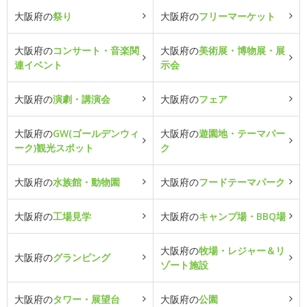
大阪府の
祭り
大阪府の
フリーマーケット
大阪府の
コンサート・音楽関
大阪府の
美術展・博物展・展
連イベント
示会
大阪府の
演劇・講演会
大阪府の
フェア
大阪府の
GW(ゴールデンウィ
大阪府の
遊園地・テーマパー
ーク)観光スポット
ク
大阪府の
水族館・動物園
大阪府の
フードテーマパーク
大阪府の
工場見学
大阪府の
キャンプ場・BBQ場
大阪府の
牧場・レジャー＆リ
大阪府の
グランピング
ゾート施設
大阪府の
タワー・展望台
大阪府の
公園