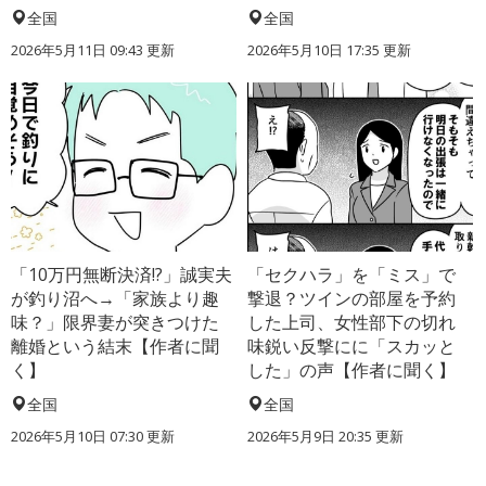
全国
全国
2026年5月11日 09:43 更新
2026年5月10日 17:35 更新
「10万円無断決済!?」誠実夫
「セクハラ」を「ミス」で
が釣り沼へ→「家族より趣
撃退？ツインの部屋を予約
味？」限界妻が突きつけた
した上司、女性部下の切れ
離婚という結末【作者に聞
味鋭い反撃にに「スカッと
く】
した」の声【作者に聞く】
全国
全国
2026年5月10日 07:30 更新
2026年5月9日 20:35 更新