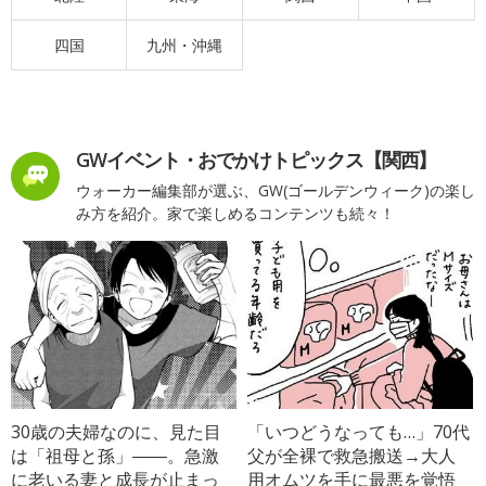
四国
九州・沖縄
GWイベント・おでかけトピックス【関西】
ウォーカー編集部が選ぶ、GW(ゴールデンウィーク)の楽し
み方を紹介。家で楽しめるコンテンツも続々！
30歳の夫婦なのに、見た目
「いつどうなっても…」70代
は「祖母と孫」――。急激
父が全裸で救急搬送→大人
に老いる妻と成長が止まっ
用オムツを手に最悪を覚悟