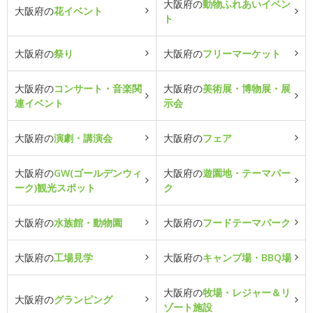
大阪府の
動物ふれあいイベン
大阪府の
花イベント
ト
大阪府の
祭り
大阪府の
フリーマーケット
大阪府の
コンサート・音楽関
大阪府の
美術展・博物展・展
連イベント
示会
大阪府の
演劇・講演会
大阪府の
フェア
大阪府の
GW(ゴールデンウィ
大阪府の
遊園地・テーマパー
ーク)観光スポット
ク
大阪府の
水族館・動物園
大阪府の
フードテーマパーク
大阪府の
工場見学
大阪府の
キャンプ場・BBQ場
大阪府の
牧場・レジャー＆リ
大阪府の
グランピング
ゾート施設