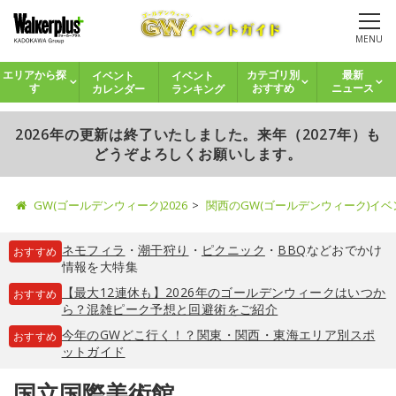
MENU
イベント
イベント
エリアから探
カテゴリ別
最新
カレンダー
ランキング
す
おすすめ
ニュース
2026年の更新は終了いたしました。来年（2027年）も
どうぞよろしくお願いします。
GW(ゴールデンウィーク)2026
関西のGW(ゴールデンウィーク)イ
ネモフィラ
・
潮干狩り
・
ピクニック
・
BBQ
などおでかけ
おすすめ
情報を大特集
【最大12連休も】2026年のゴールデンウィークはいつか
おすすめ
ら？混雑ピーク予想と回避術をご紹介
今年のGWどこ行く！？関東・関西・東海エリア別スポ
おすすめ
ットガイド
国立国際美術館