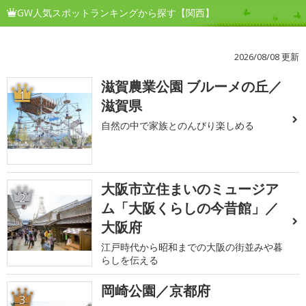
GW人気スポットランキングから探す【関西】
2026/08/08 更新
滋賀農業公園 ブルーメの丘／
1
滋賀県
自然の中で家族とのんびり楽しめる
大阪市立住まいのミュージア
2
ム「大阪くらしの今昔館」／
大阪府
江戸時代から昭和までの大阪の街並みや暮
らしを伝える
岡崎公園／京都府
3