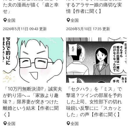
た夫の漫画が描く「歳と幸
するアラサー娘の痛切な実
せ」
情【作者に聞く】
全国
全国
2026年5月11日 09:43 更新
2026年5月10日 17:35 更新
「10万円無断決済!?」誠実夫
「セクハラ」を「ミス」で
が釣り沼へ→「家族より趣
撃退？ツインの部屋を予約
味？」限界妻が突きつけた
した上司、女性部下の切れ
離婚という結末【作者に聞
味鋭い反撃にに「スカッと
く】
した」の声【作者に聞く】
全国
全国