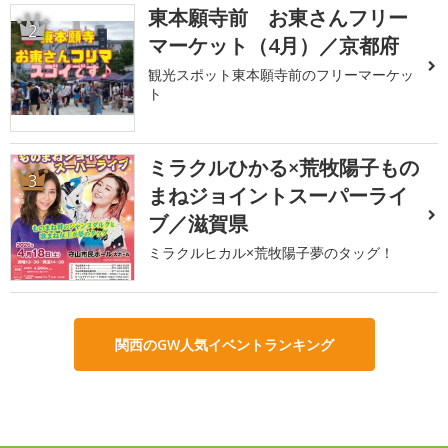
東本願寺前 お東さんフリー
2
マーケット（4月）／京都府
観光スポット東本願寺前のフリーマーケッ
ト
ミラクルひかる×荒牧陽子もの
3
まねジョイントスーパーライ
ブ／滋賀県
ミラクルヒカル×荒牧陽子夢のタッグ！
関西のGW人気イベントランキング