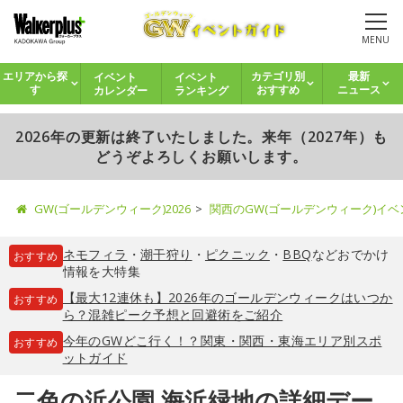
MENU
イベント
イベント
エリアから探
カテゴリ別
最新
カレンダー
ランキング
す
おすすめ
ニュース
2026年の更新は終了いたしました。来年（2027年）も
どうぞよろしくお願いします。
GW(ゴールデンウィーク)2026
関西のGW(ゴールデンウィーク)イ
ネモフィラ
・
潮干狩り
・
ピクニック
・
BBQ
などおでかけ
おすすめ
情報を大特集
【最大12連休も】2026年のゴールデンウィークはいつか
おすすめ
ら？混雑ピーク予想と回避術をご紹介
今年のGWどこ行く！？関東・関西・東海エリア別スポ
おすすめ
ットガイド
二色の浜公園 海浜緑地の詳細デー