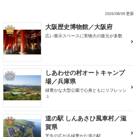
2026/08/09 更新
大阪歴史博物館／大阪府
1
広い展示スペースに実物大の復元が多数
しあわせの村オートキャンプ
2
場／兵庫県
緑豊かな大型公園で心身ともにリフレッシ
ュ
道の駅 しんあさひ風車村／滋
3
賀県
芝生の広がる緑豊かな道の駅