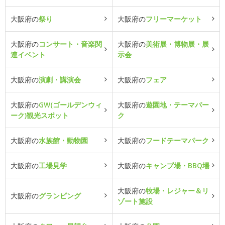
大阪府の
祭り
大阪府の
フリーマーケット
大阪府の
コンサート・音楽関
大阪府の
美術展・博物展・展
連イベント
示会
大阪府の
演劇・講演会
大阪府の
フェア
大阪府の
GW(ゴールデンウィ
大阪府の
遊園地・テーマパー
ーク)観光スポット
ク
大阪府の
水族館・動物園
大阪府の
フードテーマパーク
大阪府の
工場見学
大阪府の
キャンプ場・BBQ場
大阪府の
牧場・レジャー＆リ
大阪府の
グランピング
ゾート施設