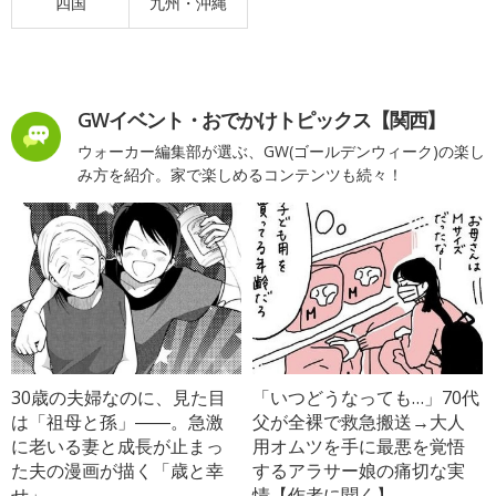
四国
九州・沖縄
GWイベント・おでかけトピックス【関西】
ウォーカー編集部が選ぶ、GW(ゴールデンウィーク)の楽し
み方を紹介。家で楽しめるコンテンツも続々！
30歳の夫婦なのに、見た目
「いつどうなっても…」70代
は「祖母と孫」――。急激
父が全裸で救急搬送→大人
に老いる妻と成長が止まっ
用オムツを手に最悪を覚悟
た夫の漫画が描く「歳と幸
するアラサー娘の痛切な実
せ」
情【作者に聞く】