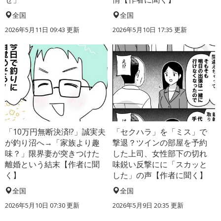
全国
全国
2026年5月11日 09:43 更新
2026年5月10日 17:35 更新
「10万円無断決済!?」誠実夫
「セクハラ」を「ミス」で
が釣り沼へ→「家族より趣
撃退？ツインの部屋を予約
味？」限界妻が突きつけた
した上司、女性部下の切れ
離婚という結末【作者に聞
味鋭い反撃にに「スカッと
く】
した」の声【作者に聞く】
全国
全国
2026年5月10日 07:30 更新
2026年5月9日 20:35 更新