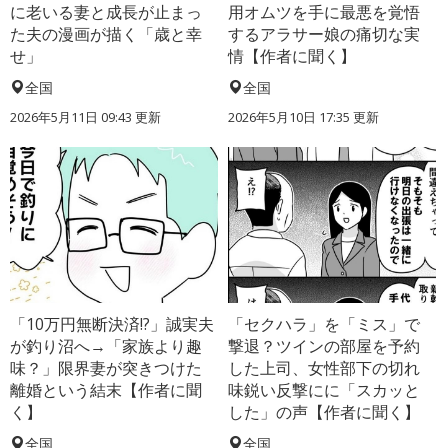
に老いる妻と成長が止まっ
用オムツを手に最悪を覚悟
た夫の漫画が描く「歳と幸
するアラサー娘の痛切な実
せ」
情【作者に聞く】
全国
全国
2026年5月11日 09:43 更新
2026年5月10日 17:35 更新
「10万円無断決済!?」誠実夫
「セクハラ」を「ミス」で
が釣り沼へ→「家族より趣
撃退？ツインの部屋を予約
味？」限界妻が突きつけた
した上司、女性部下の切れ
離婚という結末【作者に聞
味鋭い反撃にに「スカッと
く】
した」の声【作者に聞く】
全国
全国