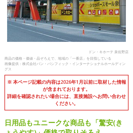
ドン・キホーテ 泉佐野店
商品の価格・価値・品ぞろえで、地域の「一番店」を目指している
画像提供：株式会社パン・パシフィック・インターナショナルホールディン
グス
※ 本ページ記載の内容は2026年1月以前に取材した情報
が含まれております。
詳細を確認されたい場合には、直接施設へお問い合わせ
ください。
日用品もユニークな商品も「驚安(き
ょうやす)」価格で取りそろえ