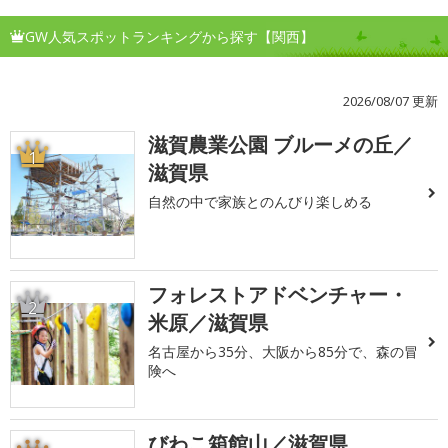
GW人気スポットランキングから探す【関西】
2026/08/07 更新
滋賀農業公園 ブルーメの丘／
1
滋賀県
自然の中で家族とのんびり楽しめる
フォレストアドベンチャー・
2
米原／滋賀県
名古屋から35分、大阪から85分で、森の冒
険へ
びわこ箱館山／滋賀県