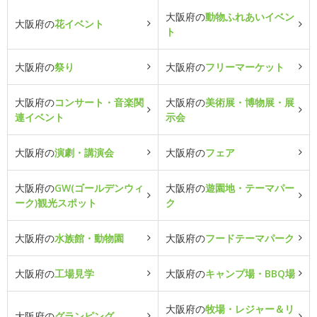
大阪府の
動物ふれあいイベン
大阪府の
花イベント
ト
大阪府の
祭り
大阪府の
フリーマーケット
大阪府の
コンサート・音楽関
大阪府の
美術展・博物展・展
連イベント
示会
大阪府の
演劇・講演会
大阪府の
フェア
大阪府の
GW(ゴールデンウィ
大阪府の
遊園地・テーマパー
ーク)観光スポット
ク
大阪府の
水族館・動物園
大阪府の
フードテーマパーク
大阪府の
工場見学
大阪府の
キャンプ場・BBQ場
大阪府の
牧場・レジャー＆リ
大阪府の
グランピング