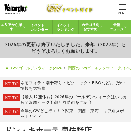
MENU
イベント
イベント
エリアから探
カテゴリ別
最新
カレンダー
ランキング
す
おすすめ
ニュース
2026年の更新は終了いたしました。来年（2027年）も
どうぞよろしくお願いします。
GW(ゴールデンウィーク)2026
関西のGW(ゴールデンウィーク)イ
ネモフィラ
・
潮干狩り
・
ピクニック
・
BBQ
などおでかけ
おすすめ
情報を大特集
【最大12連休も】2026年のゴールデンウィークはいつか
おすすめ
ら？混雑ピーク予想と回避術をご紹介
今年のGWどこ行く！？関東・関西・東海エリア別スポ
おすすめ
ットガイド
ドン・キホーテ 泉佐野店