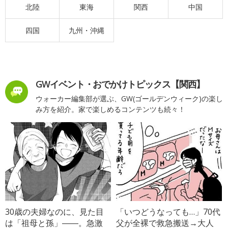
北陸
東海
関西
中国
四国
九州・沖縄
GWイベント・おでかけトピックス【関西】
ウォーカー編集部が選ぶ、GW(ゴールデンウィーク)の楽し
み方を紹介。家で楽しめるコンテンツも続々！
30歳の夫婦なのに、見た目
「いつどうなっても…」70代
は「祖母と孫」――。急激
父が全裸で救急搬送→大人