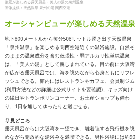
絶景が楽しめる露天風呂・美人の湯の泉州温泉
画像提供：天然温泉 泉州の湯 関西空港
オーシャンビューが楽しめる天然温泉
地下800メートルから毎分508リットル湧き出す天然温泉
「泉州温泉」を楽しめる関西空港近くの温浴施設。自然そ
のままの温泉成分を含む低張性・弱アルカリ性単純温泉
は、「美人の湯」として親しまれている。目の前に大阪湾
が広がる露天風呂では、海を眺めながら心身ともにリフレ
ッシュできる。館内にはレストランやカフェ、会員制ジム
(利用方法などの詳細は公式サイトを要確認)、キッズ向け
の縁日やトランポリンコーナー、お土産ショップも備わ
り、1日を通してゆったりと過ごせる。
見どころ
露天風呂からは大阪湾を一望でき、離着陸する飛行機を眺
めながら開放的な湯浴みを満喫できる。男性浴場には約90