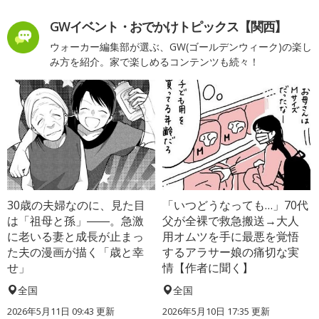
GWイベント・おでかけトピックス【関西】
ウォーカー編集部が選ぶ、GW(ゴールデンウィーク)の楽し
み方を紹介。家で楽しめるコンテンツも続々！
30歳の夫婦なのに、見た目
「いつどうなっても…」70代
は「祖母と孫」――。急激
父が全裸で救急搬送→大人
に老いる妻と成長が止まっ
用オムツを手に最悪を覚悟
た夫の漫画が描く「歳と幸
するアラサー娘の痛切な実
せ」
情【作者に聞く】
全国
全国
2026年5月11日 09:43 更新
2026年5月10日 17:35 更新