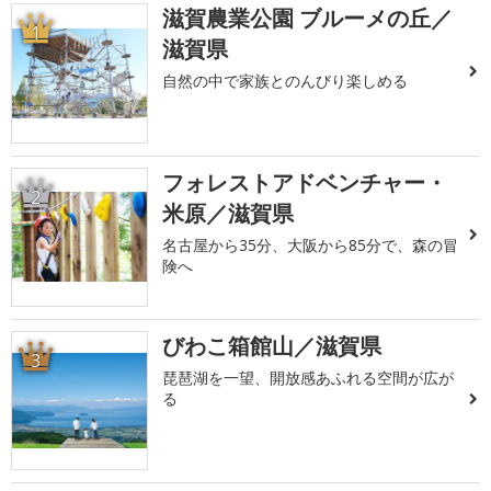
滋賀農業公園 ブルーメの丘／
1
滋賀県
自然の中で家族とのんびり楽しめる
フォレストアドベンチャー・
2
米原／滋賀県
名古屋から35分、大阪から85分で、森の冒
険へ
びわこ箱館山／滋賀県
3
琵琶湖を一望、開放感あふれる空間が広が
る