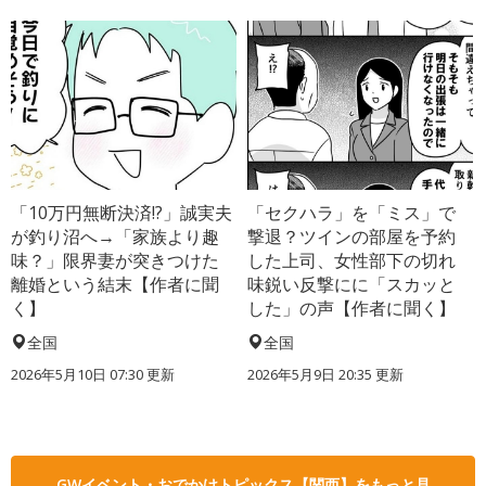
「10万円無断決済!?」誠実夫
「セクハラ」を「ミス」で
が釣り沼へ→「家族より趣
撃退？ツインの部屋を予約
味？」限界妻が突きつけた
した上司、女性部下の切れ
離婚という結末【作者に聞
味鋭い反撃にに「スカッと
く】
した」の声【作者に聞く】
全国
全国
2026年5月10日 07:30 更新
2026年5月9日 20:35 更新
GWイベント・おでかけトピックス【関西】をもっと見