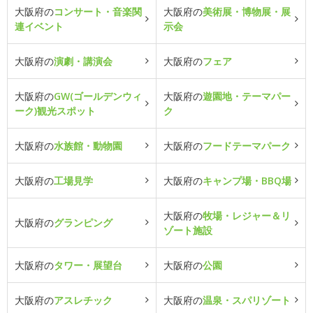
大阪府の
コンサート・音楽関
大阪府の
美術展・博物展・展
連イベント
示会
大阪府の
演劇・講演会
大阪府の
フェア
大阪府の
GW(ゴールデンウィ
大阪府の
遊園地・テーマパー
ーク)観光スポット
ク
大阪府の
水族館・動物園
大阪府の
フードテーマパーク
大阪府の
工場見学
大阪府の
キャンプ場・BBQ場
大阪府の
牧場・レジャー＆リ
大阪府の
グランピング
ゾート施設
大阪府の
タワー・展望台
大阪府の
公園
大阪府の
アスレチック
大阪府の
温泉・スパリゾート