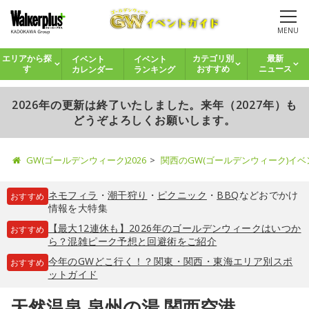
MENU
イベント
イベント
エリアから探
カテゴリ別
最新
カレンダー
ランキング
す
おすすめ
ニュース
2026年の更新は終了いたしました。来年（2027年）も
どうぞよろしくお願いします。
GW(ゴールデンウィーク)2026
関西のGW(ゴールデンウィーク)イ
ネモフィラ
・
潮干狩り
・
ピクニック
・
BBQ
などおでかけ
おすすめ
情報を大特集
【最大12連休も】2026年のゴールデンウィークはいつか
おすすめ
ら？混雑ピーク予想と回避術をご紹介
今年のGWどこ行く！？関東・関西・東海エリア別スポ
おすすめ
ットガイド
天然温泉 泉州の湯 関西空港