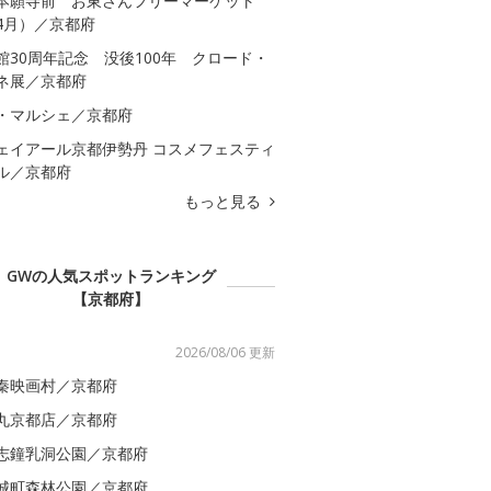
本願寺前 お東さんフリーマーケット
4月）／京都府
館30周年記念 没後100年 クロード・
ネ展／京都府
・マルシェ／京都府
ェイアール京都伊勢丹 コスメフェスティ
ル／京都府
もっと見る
GWの人気スポットランキング
【京都府】
2026/08/06 更新
秦映画村／京都府
丸京都店／京都府
志鐘乳洞公園／京都府
城町森林公園／京都府