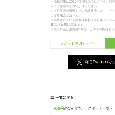
※掲載情報は2026年5月時点のものです。
前にご確認の上おでかけください。
※自然災害の影響やその他諸事情により、イ
になる場合があります。
※掲載されている画像は取材先から本ページ
載(二次使用)は禁止です。
※表示料金は消費税8％ないし10％の内税表示
スポット詳細
トップ
X(旧Twitter)
一覧に戻る
京都府
のGWおでかけスポット一覧へ