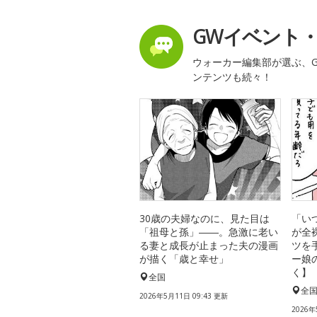
GWイベント
ウォーカー編集部が選ぶ、G
ンテンツも続々！
30歳の夫婦なのに、見た目は
「い
「祖母と孫」――。急激に老い
が全
る妻と成長が止まった夫の漫画
ツを
が描く「歳と幸せ」
ー娘
く】
全国
全
2026年5月11日 09:43 更新
2026年