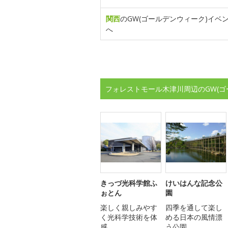
関西
のGW(ゴールデンウィーク)イベ
へ
フォレストモール木津川周辺のGW(
きっづ光科学館ふ
けいはんな記念公
ぉとん
園
楽しく親しみやす
四季を通して楽し
く光科学技術を体
める日本の風情漂
感
う公園