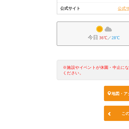
公式サイト
公式
今日
36℃
／
28℃
※施設やイベントが休園・中止に
ください。
地図・ア
こ