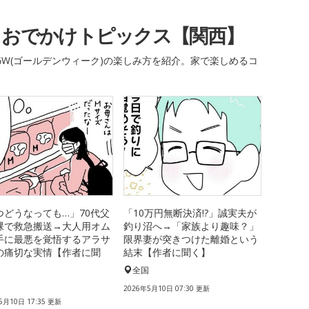
・おでかけトピックス【関西】
W(ゴールデンウィーク)の楽しみ方を紹介。家で楽しめるコ
つどうなっても…」70代父
「10万円無断決済!?」誠実夫が
裸で救急搬送→大人用オム
釣り沼へ→「家族より趣味？」
手に最悪を覚悟するアラサ
限界妻が突きつけた離婚という
の痛切な実情【作者に聞
結末【作者に聞く】
全国
国
2026年5月10日 07:30 更新
5月10日 17:35 更新