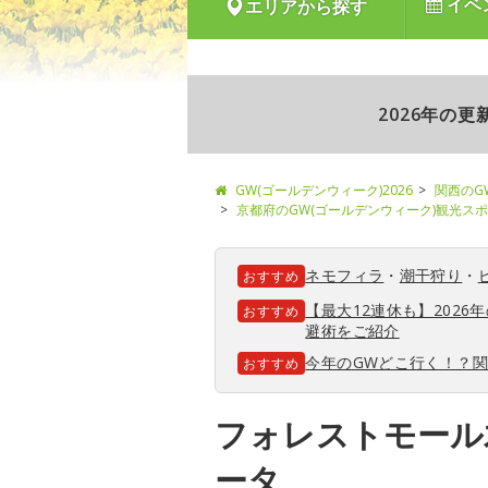
イベ
エリアから探す
2026年の
GW(ゴールデンウィーク)2026
関西のG
京都府のGW(ゴールデンウィーク)観光ス
ネモフィラ
・
潮干狩り
・
おすすめ
【最大12連休も】202
おすすめ
避術をご紹介
今年のGWどこ行く！？
おすすめ
フォレストモール
ータ