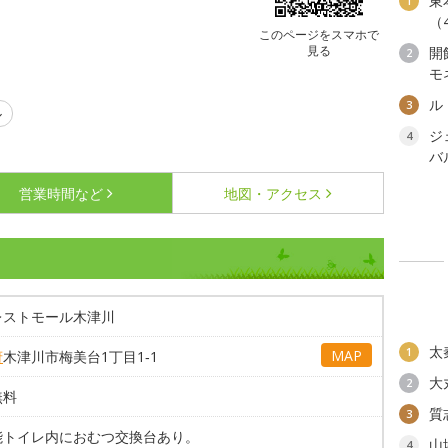
東
1
（
このページをスマホで
見る
開
2
モ
ル
3
ル
ジ
4
バ
営業時間など
地図・アクセス
レストモール木津川
太
1
MAP
府
木津川市梅美台1丁目1‐1
大
2
無料
質
3
能トイレ内におむつ交換台あり。
山
4